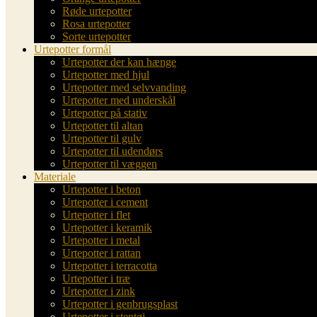
Røde urtepotter
Rosa urtepotter
Sorte urtepotter
Urtepotter formål
Urtepotter der kan hænge
Urtepotter med hjul
Urtepotter med selvvanding
Urtepotter med underskål
Urtepotter på stativ
Urtepotter til altan
Urtepotter til gulv
Urtepotter til udendørs
Urtepotter til væggen
Materiale
Urtepotter i beton
Urtepotter i cement
Urtepotter i flet
Urtepotter i keramik
Urtepotter i metal
Urtepotter i rattan
Urtepotter i terracotta
Urtepotter i træ
Urtepotter i zink
Urtepotter i genbrugsplast
Urtepotter i stentøj