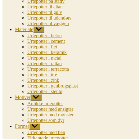
Urtepotter på stativ
Urtepotter til altan
Urtepotter til gulv
Urtepotter til udendørs
Urtepotter til væggen
Materiale
Vis
undermenu
Urtepotter i beton
Urtepotter i cement
Urtepotter i flet
Urtepotter i keramik
Urtepotter i metal
Urtepotter i rattan
Urtepotter i terracotta
Urtepotter i træ
Urtepotter i zink
Urtepotter i genbrugsplast
Urtepotter i stentøj
Motiver
Vis
undermenu
Antikke urtepotter
Urtepotter med ansigter
Urtepotter med mønster
Urtepotter som dyr
Former
Vis
undermenu
Urtepotter med ben
Firkantede urtepotter