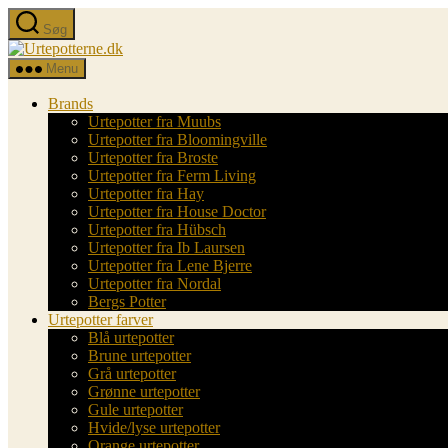
Spring
Søg
til
Urtepotterne.dk
indholdet
Menu
Brands
Urtepotter fra Muubs
Urtepotter fra Bloomingville
Urtepotter fra Broste
Urtepotter fra Ferm Living
Urtepotter fra Hay
Urtepotter fra House Doctor
Urtepotter fra Hübsch
Urtepotter fra Ib Laursen
Urtepotter fra Lene Bjerre
Urtepotter fra Nordal
Bergs Potter
Urtepotter farver
Blå urtepotter
Brune urtepotter
Grå urtepotter
Grønne urtepotter
Gule urtepotter
Hvide/lyse urtepotter
Orange urtepotter