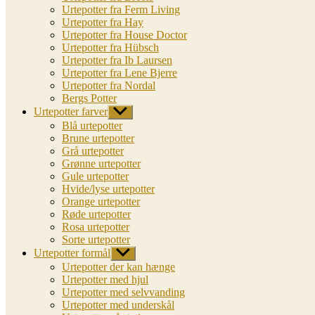
Urtepotter fra Ferm Living
Urtepotter fra Hay
Urtepotter fra House Doctor
Urtepotter fra Hübsch
Urtepotter fra Ib Laursen
Urtepotter fra Lene Bjerre
Urtepotter fra Nordal
Bergs Potter
Urtepotter farver
Vis
undermenu
Blå urtepotter
Brune urtepotter
Grå urtepotter
Grønne urtepotter
Gule urtepotter
Hvide/lyse urtepotter
Orange urtepotter
Røde urtepotter
Rosa urtepotter
Sorte urtepotter
Urtepotter formål
Vis
undermenu
Urtepotter der kan hænge
Urtepotter med hjul
Urtepotter med selvvanding
Urtepotter med underskål