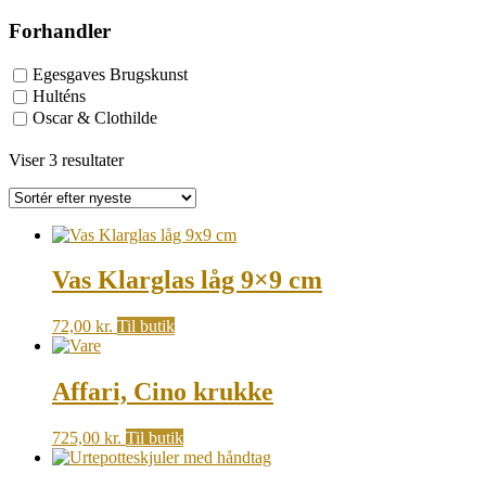
Forhandler
Egesgaves Brugskunst
Hulténs
Oscar & Clothilde
Sorted
Viser 3 resultater
by
latest
Vas Klarglas låg 9×9 cm
72,00
kr.
Til butik
Affari, Cino krukke
725,00
kr.
Til butik