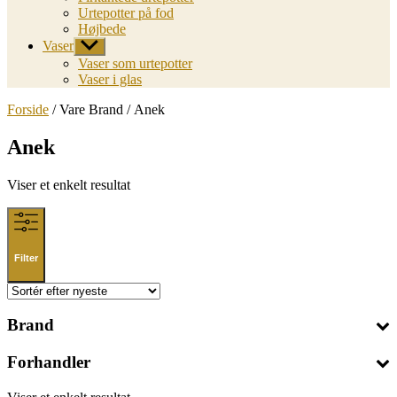
Urtepotter på fod
Højbede
Vaser
Vis
undermenu
Vaser som urtepotter
Vaser i glas
Forside
/ Vare Brand / Anek
Anek
Viser et enkelt resultat
Filter
Brand
Forhandler