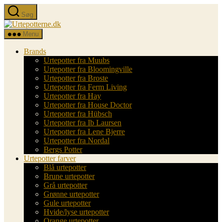
Spring
Søg
til
Urtepotterne.dk
indholdet
Menu
Brands
Urtepotter fra Muubs
Urtepotter fra Bloomingville
Urtepotter fra Broste
Urtepotter fra Ferm Living
Urtepotter fra Hay
Urtepotter fra House Doctor
Urtepotter fra Hübsch
Urtepotter fra Ib Laursen
Urtepotter fra Lene Bjerre
Urtepotter fra Nordal
Bergs Potter
Urtepotter farver
Blå urtepotter
Brune urtepotter
Grå urtepotter
Grønne urtepotter
Gule urtepotter
Hvide/lyse urtepotter
Orange urtepotter