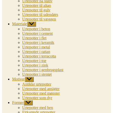
Urtepotter på stativ
Urtepotter til altan
Urtepotter til gulv
Urtepotter til udendørs
Urtepotter til væggen
Materiale
Vis
undermenu
Urtepotter i beton
Urtepotter i cement
Urtepotter i flet
Urtepotter i keramik
Urtepotter i metal
Urtepotter i rattan
Urtepotter i terracotta
Urtepotter i træ
Urtepotter i zink
Urtepotter i genbrugsplast
Urtepotter i stentøj
Motiver
Vis
undermenu
Antikke urtepotter
Urtepotter med ansigter
Urtepotter med mønster
Urtepotter som dyr
Former
Vis
undermenu
Urtepotter med ben
Firkantede urtepotter