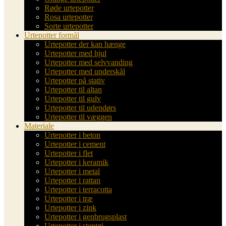
Røde urtepotter
Rosa urtepotter
Sorte urtepotter
Urtepotter formål
Urtepotter der kan hænge
Urtepotter med hjul
Urtepotter med selvvanding
Urtepotter med underskål
Urtepotter på stativ
Urtepotter til altan
Urtepotter til gulv
Urtepotter til udendørs
Urtepotter til væggen
Materiale
Urtepotter i beton
Urtepotter i cement
Urtepotter i flet
Urtepotter i keramik
Urtepotter i metal
Urtepotter i rattan
Urtepotter i terracotta
Urtepotter i træ
Urtepotter i zink
Urtepotter i genbrugsplast
Urtepotter i stentøj