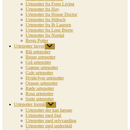
Urtepotter fra Ferm Living
Urtepotter fra Hay
Urtepotter fra House Doctor
Urtepotter fra Hübsch
Urtepotter fra Ib Laursen
Urtepotter fra Lene Bjerre
Urtepotter fra Nordal
Bergs Potter
Urtepotter farver
Vis
undermenu
Blå urtepotter
Brune urtepotter
Grå urtepotter
Grønne urtepotter
Gule urtepotter
Hvide/lyse urtepotter
Orange urtepotter
Røde urtepotter
Rosa urtepotter
Sorte urtepotter
Urtepotter formål
Vis
undermenu
Urtepotter der kan hænge
Urtepotter med hjul
Urtepotter med selvvanding
Urtepotter med underskål