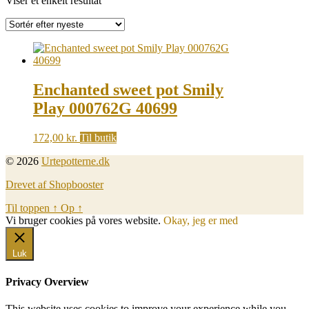
Viser et enkelt resultat
Enchanted sweet pot Smily
Play 000762G 40699
172,00
kr.
Til butik
© 2026
Urtepotterne.dk
Drevet af Shopbooster
Til toppen
↑
Op
↑
Vi bruger cookies på vores website.
Okay, jeg er med
Luk
Privacy Overview
This website uses cookies to improve your experience while you