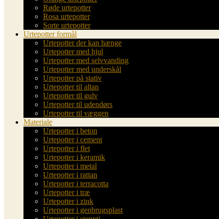
Røde urtepotter
Rosa urtepotter
Sorte urtepotter
Urtepotter formål
Urtepotter der kan hænge
Urtepotter med hjul
Urtepotter med selvvanding
Urtepotter med underskål
Urtepotter på stativ
Urtepotter til altan
Urtepotter til gulv
Urtepotter til udendørs
Urtepotter til væggen
Materiale
Urtepotter i beton
Urtepotter i cement
Urtepotter i flet
Urtepotter i keramik
Urtepotter i metal
Urtepotter i rattan
Urtepotter i terracotta
Urtepotter i træ
Urtepotter i zink
Urtepotter i genbrugsplast
Urtepotter i stentøj