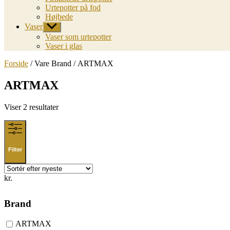
Urtepotter på fod
Højbede
Vaser
Vis
undermenu
Vaser som urtepotter
Vaser i glas
Forside
/ Vare Brand / ARTMAX
ARTMAX
Sorted
Viser 2 resultater
by
latest
Filter
kr.
Brand
ARTMAX