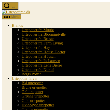
Spring
Søg
til
Urtepotterne.dk
indholdet
Menu
Brands
Urtepotter fra Muubs
Urtepotter fra Bloomingville
Urtepotter fra Broste
Urtepotter fra Ferm Living
Urtepotter fra Hay
Urtepotter fra House Doctor
Urtepotter fra Hübsch
Urtepotter fra Ib Laursen
Urtepotter fra Lene Bjerre
Urtepotter fra Nordal
Bergs Potter
Urtepotter farver
Blå urtepotter
Brune urtepotter
Grå urtepotter
Grønne urtepotter
Gule urtepotter
Hvide/lyse urtepotter
Orange urtepotter