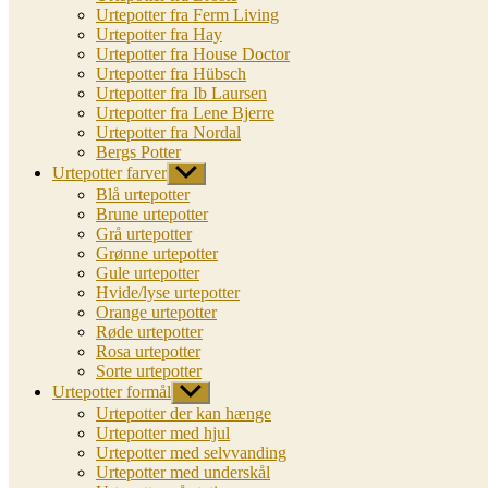
Urtepotter fra Ferm Living
Urtepotter fra Hay
Urtepotter fra House Doctor
Urtepotter fra Hübsch
Urtepotter fra Ib Laursen
Urtepotter fra Lene Bjerre
Urtepotter fra Nordal
Bergs Potter
Urtepotter farver
Vis
undermenu
Blå urtepotter
Brune urtepotter
Grå urtepotter
Grønne urtepotter
Gule urtepotter
Hvide/lyse urtepotter
Orange urtepotter
Røde urtepotter
Rosa urtepotter
Sorte urtepotter
Urtepotter formål
Vis
undermenu
Urtepotter der kan hænge
Urtepotter med hjul
Urtepotter med selvvanding
Urtepotter med underskål