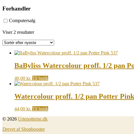
Forhandler
Computersalg
Sorted
Viser 2 resultater
by
latest
BaByliss Watercolour proff. 1/2 pan P
40,00
kr.
Til butik
Watercolour proff. 1/2 pan Potter Pin
44,00
kr.
Til butik
© 2026
Urtepotterne.dk
Drevet af Shopbooster