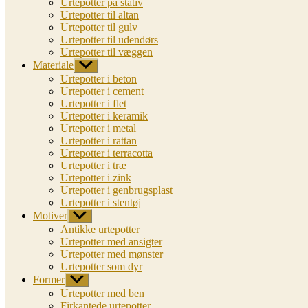
Urtepotter på stativ
Urtepotter til altan
Urtepotter til gulv
Urtepotter til udendørs
Urtepotter til væggen
Materiale
Vis
undermenu
Urtepotter i beton
Urtepotter i cement
Urtepotter i flet
Urtepotter i keramik
Urtepotter i metal
Urtepotter i rattan
Urtepotter i terracotta
Urtepotter i træ
Urtepotter i zink
Urtepotter i genbrugsplast
Urtepotter i stentøj
Motiver
Vis
undermenu
Antikke urtepotter
Urtepotter med ansigter
Urtepotter med mønster
Urtepotter som dyr
Former
Vis
undermenu
Urtepotter med ben
Firkantede urtepotter