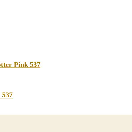
otter Pink 537
k 537