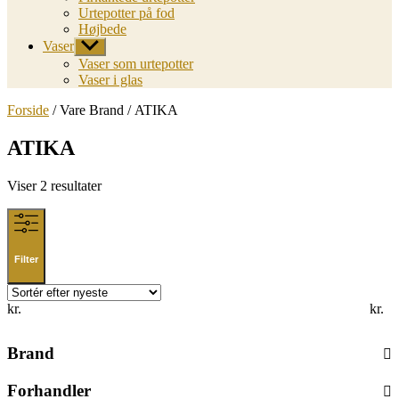
Urtepotter på fod
Højbede
Vaser
Vis
undermenu
Vaser som urtepotter
Vaser i glas
Forside
/ Vare Brand / ATIKA
ATIKA
Sorted
Viser 2 resultater
by
latest
Filter
kr.
kr.
Brand
Forhandler