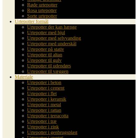
Røde urtepotter
Rosa urtepotter
Sorte urtepotter
Urtepotter formål
Urtepotter der kan hænge
Urtepotter med hjul
Urtepotter med selvvanding
Urtepotter med underskål
Urtepotter på stativ
Urtepotter til altan
Urtepotter til gulv
Urtepotter til udendørs
Urtepotter til væggen
Materiale
Urtepotter i beton
Urtepotter i cement
Urtepotter i flet
Urtepotter i keramik
Urtepotter i metal
Urtepotter i rattan
Urtepotter i terracotta
Urtepotter i træ
Urtepotter i zink
Urtepotter i genbrugsplast
Urtepotter i stentøj