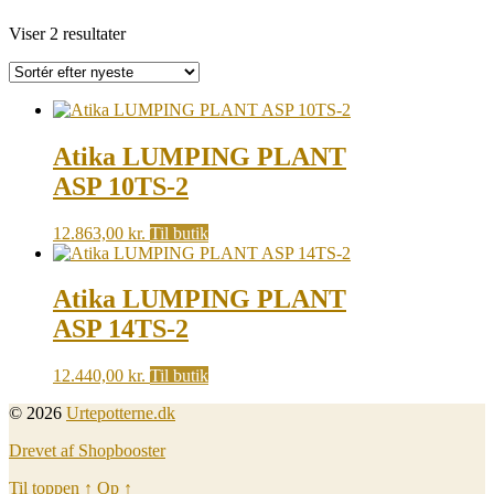
Sorted
Viser 2 resultater
by
latest
Atika LUMPING PLANT
ASP 10TS-2
12.863,00
kr.
Til butik
Atika LUMPING PLANT
ASP 14TS-2
12.440,00
kr.
Til butik
© 2026
Urtepotterne.dk
Drevet af Shopbooster
Til toppen
↑
Op
↑