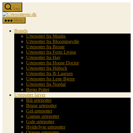
Spring
Søg
til
Urtepotterne.dk
indholdet
Menu
Brands
Urtepotter fra Muubs
Urtepotter fra Bloomingville
Urtepotter fra Broste
Urtepotter fra Ferm Living
Urtepotter fra Hay
Urtepotter fra House Doctor
Urtepotter fra Hübsch
Urtepotter fra Ib Laursen
Urtepotter fra Lene Bjerre
Urtepotter fra Nordal
Bergs Potter
Urtepotter farver
Blå urtepotter
Brune urtepotter
Grå urtepotter
Grønne urtepotter
Gule urtepotter
Hvide/lyse urtepotter
Orange urtepotter