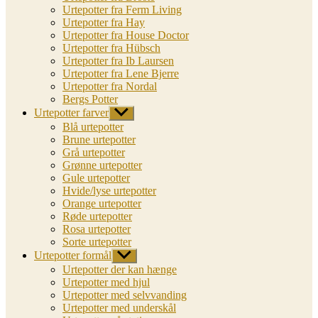
Urtepotter fra Ferm Living
Urtepotter fra Hay
Urtepotter fra House Doctor
Urtepotter fra Hübsch
Urtepotter fra Ib Laursen
Urtepotter fra Lene Bjerre
Urtepotter fra Nordal
Bergs Potter
Urtepotter farver
Vis
undermenu
Blå urtepotter
Brune urtepotter
Grå urtepotter
Grønne urtepotter
Gule urtepotter
Hvide/lyse urtepotter
Orange urtepotter
Røde urtepotter
Rosa urtepotter
Sorte urtepotter
Urtepotter formål
Vis
undermenu
Urtepotter der kan hænge
Urtepotter med hjul
Urtepotter med selvvanding
Urtepotter med underskål