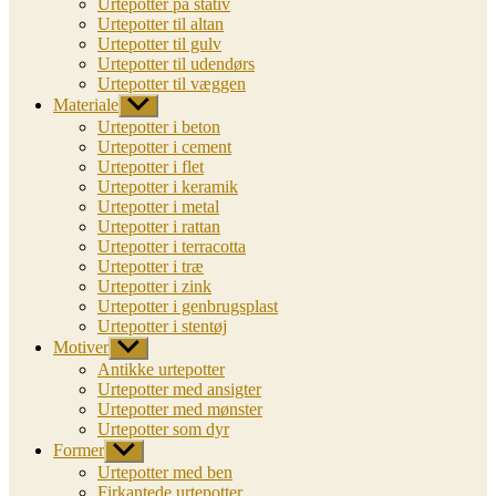
Urtepotter på stativ
Urtepotter til altan
Urtepotter til gulv
Urtepotter til udendørs
Urtepotter til væggen
Materiale
Vis
undermenu
Urtepotter i beton
Urtepotter i cement
Urtepotter i flet
Urtepotter i keramik
Urtepotter i metal
Urtepotter i rattan
Urtepotter i terracotta
Urtepotter i træ
Urtepotter i zink
Urtepotter i genbrugsplast
Urtepotter i stentøj
Motiver
Vis
undermenu
Antikke urtepotter
Urtepotter med ansigter
Urtepotter med mønster
Urtepotter som dyr
Former
Vis
undermenu
Urtepotter med ben
Firkantede urtepotter