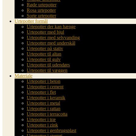
Røde urtepotter
Rosa urtepotter
Sorte urtepotter
Urtepotter formål
Urtepotter der kan hænge
Urtepotter med hjul
Urtepotter med selvvanding
Urtepotter med underskål
Urtepotter på stativ
Urtepotter til altan
Urtepotter til gulv
Urtepotter til udendørs
Urtepotter til væggen
Materiale
Urtepotter i beton
Urtepotter i cement
Urtepotter i flet
Urtepotter i keramik
Urtepotter i metal
Urtepotter i rattan
Urtepotter i terracotta
Urtepotter i træ
Urtepotter i zink
Urtepotter i genbrugsplast
Urtepotter i stentøj