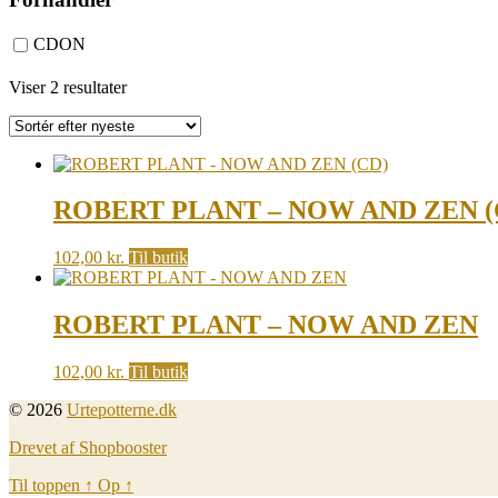
CDON
Sorted
Viser 2 resultater
by
latest
ROBERT PLANT – NOW AND ZEN (
102,00
kr.
Til butik
ROBERT PLANT – NOW AND ZEN
102,00
kr.
Til butik
© 2026
Urtepotterne.dk
Drevet af Shopbooster
Til toppen
↑
Op
↑