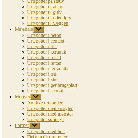
Urtepotter på stativ
Urtepotter til altan
Urtepotter til gulv
Urtepotter til udendørs
Urtepotter til væggen
Materiale
Vis
undermenu
Urtepotter i beton
Urtepotter i cement
Urtepotter i flet
Urtepotter i keramik
Urtepotter i metal
Urtepotter i rattan
Urtepotter i terracotta
Urtepotter i træ
Urtepotter i zink
Urtepotter i genbrugsplast
Urtepotter i stentøj
Motiver
Vis
undermenu
Antikke urtepotter
Urtepotter med ansigter
Urtepotter med mønster
Urtepotter som dyr
Former
Vis
undermenu
Urtepotter med ben
Firkantede urtepotter