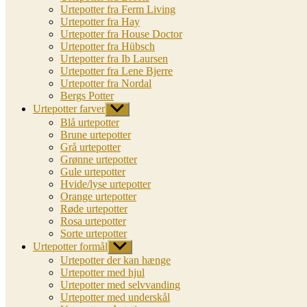
Urtepotter fra Ferm Living
Urtepotter fra Hay
Urtepotter fra House Doctor
Urtepotter fra Hübsch
Urtepotter fra Ib Laursen
Urtepotter fra Lene Bjerre
Urtepotter fra Nordal
Bergs Potter
Urtepotter farver
Vis
undermenu
Blå urtepotter
Brune urtepotter
Grå urtepotter
Grønne urtepotter
Gule urtepotter
Hvide/lyse urtepotter
Orange urtepotter
Røde urtepotter
Rosa urtepotter
Sorte urtepotter
Urtepotter formål
Vis
undermenu
Urtepotter der kan hænge
Urtepotter med hjul
Urtepotter med selvvanding
Urtepotter med underskål