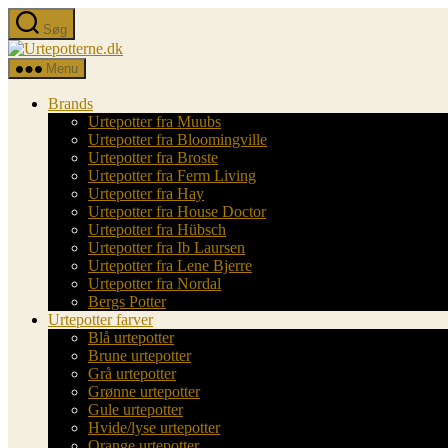
Spring
Søg
til
Urtepotterne.dk
indholdet
Menu
Brands
Urtepotter fra Muubs
Urtepotter fra Bloomingville
Urtepotter fra Broste
Urtepotter fra Ferm Living
Urtepotter fra Hay
Urtepotter fra House Doctor
Urtepotter fra Hübsch
Urtepotter fra Ib Laursen
Urtepotter fra Lene Bjerre
Urtepotter fra Nordal
Bergs Potter
Urtepotter farver
Blå urtepotter
Brune urtepotter
Grå urtepotter
Grønne urtepotter
Gule urtepotter
Hvide/lyse urtepotter
Orange urtepotter