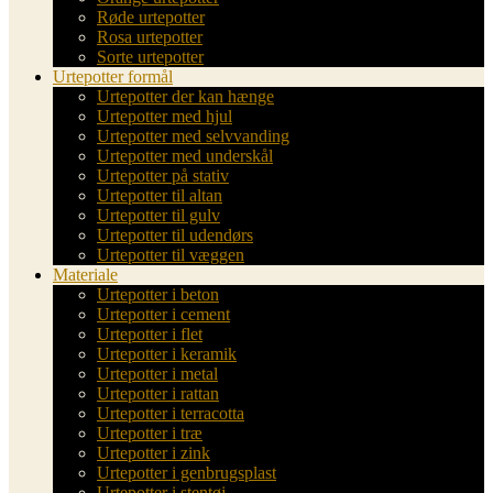
Røde urtepotter
Rosa urtepotter
Sorte urtepotter
Urtepotter formål
Urtepotter der kan hænge
Urtepotter med hjul
Urtepotter med selvvanding
Urtepotter med underskål
Urtepotter på stativ
Urtepotter til altan
Urtepotter til gulv
Urtepotter til udendørs
Urtepotter til væggen
Materiale
Urtepotter i beton
Urtepotter i cement
Urtepotter i flet
Urtepotter i keramik
Urtepotter i metal
Urtepotter i rattan
Urtepotter i terracotta
Urtepotter i træ
Urtepotter i zink
Urtepotter i genbrugsplast
Urtepotter i stentøj