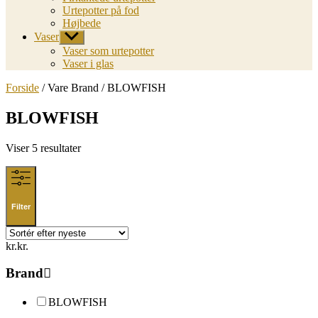
Urtepotter på fod
Højbede
Vaser
Vis
undermenu
Vaser som urtepotter
Vaser i glas
Forside
/ Vare Brand / BLOWFISH
BLOWFISH
Sorted
Viser 5 resultater
by
latest
Filter
kr.
kr.
Brand
BLOWFISH