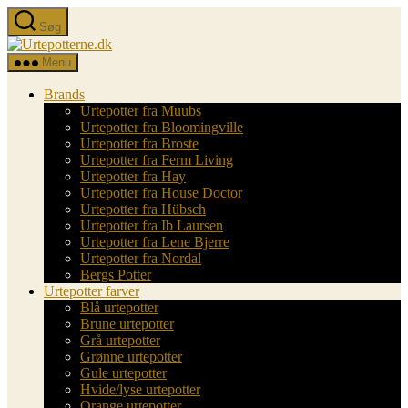
Spring
Søg
til
Urtepotterne.dk
indholdet
Menu
Brands
Urtepotter fra Muubs
Urtepotter fra Bloomingville
Urtepotter fra Broste
Urtepotter fra Ferm Living
Urtepotter fra Hay
Urtepotter fra House Doctor
Urtepotter fra Hübsch
Urtepotter fra Ib Laursen
Urtepotter fra Lene Bjerre
Urtepotter fra Nordal
Bergs Potter
Urtepotter farver
Blå urtepotter
Brune urtepotter
Grå urtepotter
Grønne urtepotter
Gule urtepotter
Hvide/lyse urtepotter
Orange urtepotter