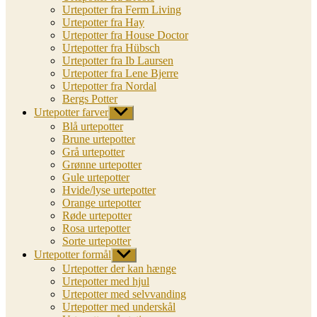
Urtepotter fra Ferm Living
Urtepotter fra Hay
Urtepotter fra House Doctor
Urtepotter fra Hübsch
Urtepotter fra Ib Laursen
Urtepotter fra Lene Bjerre
Urtepotter fra Nordal
Bergs Potter
Urtepotter farver
Vis
undermenu
Blå urtepotter
Brune urtepotter
Grå urtepotter
Grønne urtepotter
Gule urtepotter
Hvide/lyse urtepotter
Orange urtepotter
Røde urtepotter
Rosa urtepotter
Sorte urtepotter
Urtepotter formål
Vis
undermenu
Urtepotter der kan hænge
Urtepotter med hjul
Urtepotter med selvvanding
Urtepotter med underskål