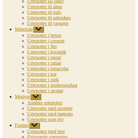
Urtepotter på stativ
Urtepotter til altan
Urtepotter til gulv
Urtepotter til udendørs
Urtepotter til væggen
Materiale
Vis
undermenu
Urtepotter i beton
Urtepotter i cement
Urtepotter i flet
Urtepotter i keramik
Urtepotter i metal
Urtepotter i rattan
Urtepotter i terracotta
Urtepotter i træ
Urtepotter i zink
Urtepotter i genbrugsplast
Urtepotter i stentøj
Motiver
Vis
undermenu
Antikke urtepotter
Urtepotter med ansigter
Urtepotter med mønster
Urtepotter som dyr
Former
Vis
undermenu
Urtepotter med ben
Firkantede urtepotter