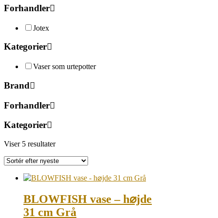
Forhandler
Jotex
Kategorier
Vaser som urtepotter
Brand
Forhandler
Kategorier
Sorted
Viser 5 resultater
by
latest
BLOWFISH vase – h⌀jde
31 cm Grå