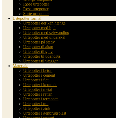
Røde urtepotter
Rosa urtepotter
Sorte urtepotter
Urtepotter formål
Urtepotter der kan hænge
Urtepotter med hjul
Urtepotter med selvvanding
Urtepotter med underskål
Urtepotter på stativ
Urtepotter til altan
Urtepotter til gulv
Urtepotter til udendørs
Urtepotter til væggen
Materiale
Urtepotter i beton
Urtepotter i cement
Urtepotter i flet
Urtepotter i keramik
Urtepotter i metal
Urtepotter i rattan
Urtepotter i terracotta
Urtepotter i træ
Urtepotter i zink
Urtepotter i genbrugsplast
Urtepotter i stentøj