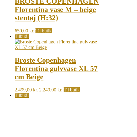
BROSTE COPENHAGEN
Florentina vase M – beige
stentøj (H:32)
659,00
kr.
Til butik
Tilbud!
Broste Copenhagen
Florentina gulvvase XL 57
cm Beige
Original
Current
2.499,00
kr.
2.249,00
kr.
Til butik
price
price
Tilbud!
was:
is:
2.499,00 kr..
2.249,00 kr..