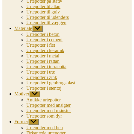
Urtepotter på stativ
Urtepotter til altan
Urtepotter til gulv
Urtepotter til udendørs
Urtepotter til væggen
Materiale
Vis
undermenu
Urtepotter i beton
Urtepotter i cement
Urtepotter i flet
Urtepotter i keramik
Urtepotter i metal
Urtepotter i rattan
Urtepotter i terracotta
Urtepotter i træ
Urtepotter i zink
Urtepotter i genbrugsplast
Urtepotter i stentøj
Motiver
Vis
undermenu
Antikke urtepotter
Urtepotter med ansigter
Urtepotter med mønster
Urtepotter som dyr
Former
Vis
undermenu
Urtepotter med ben
Firkantede urtepotter