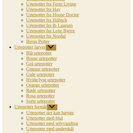
Urtepotter fra Ferm Living
Urtepotter fra Hay
Urtepotter fra House Doctor
Urtepotter fra Hübsch
Urtepotter fra Ib Laursen
Urtepotter fra Lene Bjerre
Urtepotter fra Nordal
Bergs Potter
Urtepotter farver
Vis
undermenu
Blå urtepotter
Brune urtepotter
Grå urtepotter
Grønne urtepotter
Gule urtepotter
Hvide/lyse urtepotter
Orange urtepotter
Røde urtepotter
Rosa urtepotter
Sorte urtepotter
Urtepotter formål
Vis
undermenu
Urtepotter der kan hænge
Urtepotter med hjul
Urtepotter med selvvanding
Urtepotter med underskål