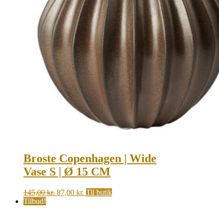
Broste Copenhagen | Wide
Vase S | Ø 15 CM
Original
Current
145,00
kr.
87,00
kr.
Til butik
price
price
Tilbud!
was:
is:
145,00 kr..
87,00 kr..