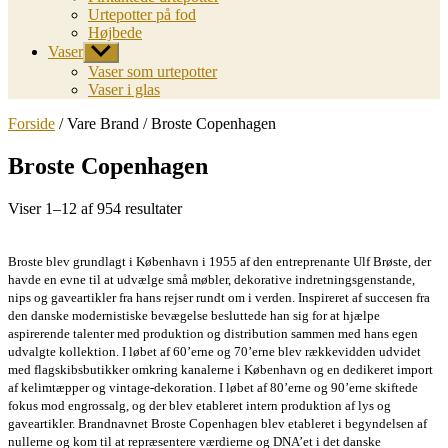
Urtepotter på fod
Højbede
Vaser
Vis
undermenu
Vaser som urtepotter
Vaser i glas
Forside
/ Vare Brand / Broste Copenhagen
Broste Copenhagen
Sorted
Viser 1–12 af 954 resultater
by
latest
Broste blev grundlagt i København i 1955 af den entreprenante Ulf Brøste, der
havde en evne til at udvælge små møbler, dekorative indretningsgenstande,
nips og gaveartikler fra hans rejser rundt om i verden. Inspireret af succesen fra
den danske modernistiske bevægelse besluttede han sig for at hjælpe
aspirerende talenter med produktion og distribution sammen med hans egen
udvalgte kollektion. I løbet af 60’erne og 70’erne blev rækkevidden udvidet
med flagskibsbutikker omkring kanalerne i København og en dedikeret import
af kelimtæpper og vintage-dekoration. I løbet af 80’erne og 90’erne skiftede
fokus mod engrossalg, og der blev etableret intern produktion af lys og
gaveartikler. Brandnavnet Broste Copenhagen blev etableret i begyndelsen af
nullerne og kom til at repræsentere værdierne og DNA’et i det danske