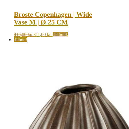
Broste Copenhagen | Wide
Vase M | Ø 25 CM
Original
Current
415,00
kr.
311,00
kr.
Til butik
price
price
Tilbud!
was:
is:
415,00 kr..
311,00 kr..