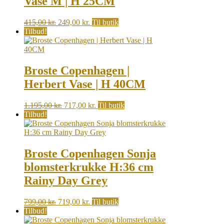
Vase M | H 25CM
Original
Current
415,00
kr.
249,00
kr.
Til butik
price
price
Tilbud!
was:
is:
415,00 kr..
249,00 kr..
Broste Copenhagen |
Herbert Vase | H 40CM
Original
Current
1.195,00
kr.
717,00
kr.
Til butik
price
price
Tilbud!
was:
is:
1.195,00 kr..
717,00 kr..
Broste Copenhagen Sonja
blomsterkrukke H:36 cm
Rainy Day Grey
Original
Current
799,00
kr.
719,00
kr.
Til butik
price
price
Tilbud!
was:
is: