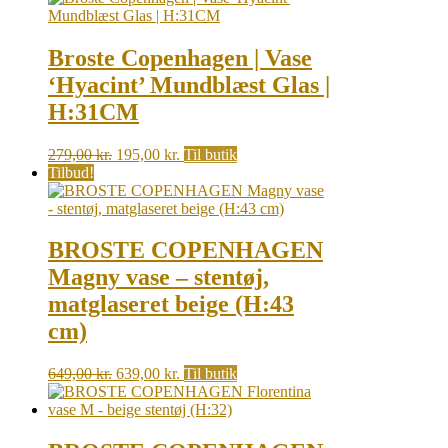
Broste Copenhagen | Vase
‘Hyacint’ Mundblæst Glas |
H:31CM
Original
Current
279,00
kr.
195,00
kr.
Til butik
price
price
Tilbud!
was:
is:
279,00 kr..
195,00 kr..
BROSTE COPENHAGEN
Magny vase – stentøj,
matglaseret beige (H:43
cm)
Original
Current
649,00
kr.
639,00
kr.
Til butik
price
price
was:
is:
649,00 kr..
639,00 kr..