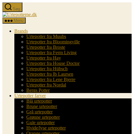
Spring
Søg
til
Urtepotterne.dk
indholdet
Menu
Brands
Urtepotter fra Muubs
Urtepotter fra Bloomingville
Urtepotter fra Broste
Urtepotter fra Ferm Living
Urtepotter fra Hay
Urtepotter fra House Doctor
Urtepotter fra Hübsch
Urtepotter fra Ib Laursen
Urtepotter fra Lene Bjerre
Urtepotter fra Nordal
Bergs Potter
Urtepotter farver
Blå urtepotter
Brune urtepotter
Grå urtepotter
Grønne urtepotter
Gule urtepotter
Hvide/lyse urtepotter
Orange urtepotter