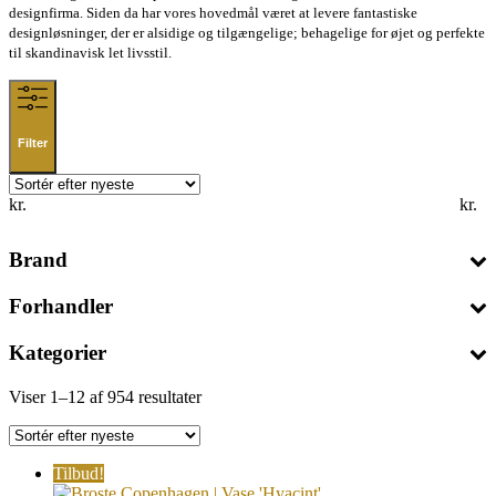
designfirma. Siden da har vores hovedmål været at levere fantastiske
designløsninger, der er alsidige og tilgængelige; behagelige for øjet og perfekte
til skandinavisk let livsstil.
Filter
kr.
kr.
Brand
Forhandler
Kategorier
Sorted
Viser 1–12 af 954 resultater
by
latest
Tilbud!