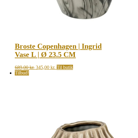
Broste Copenhagen | Ingrid
Vase L | Ø 23.5 CM
Original
Current
689,00
kr.
345,00
kr.
Til butik
price
price
Tilbud!
was:
is:
689,00 kr..
345,00 kr..