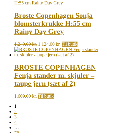
799,00 kr..
719,00 kr..
Broste Copenhagen Sonja
blomsterkrukke H:55 cm
Rainy Day Grey
Original
Current
1.249,00
kr.
1.124,00
kr.
Til butik
price
price
was:
is:
1.249,00 kr..
1.124,00 kr..
BROSTE COPENHAGEN
Fenja stander m. skjuler –
taupe jern (sæt af 2)
1.609,00
kr.
Til butik
1
2
3
4
…
78