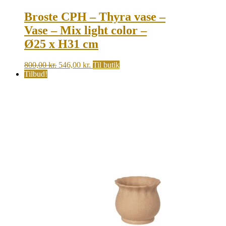
Broste CPH – Thyra vase –
Vase – Mix light color –
Ø25 x H31 cm
Original
Current
800,00
kr.
546,00
kr.
Til butik
price
price
Tilbud!
was:
is:
800,00 kr..
546,00 kr..