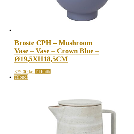
Broste CPH – Mushroom
Vase – Vase – Crown Blue –
Ø19,5XH18,5CM
375,00
kr.
Til butik
Tilbud!