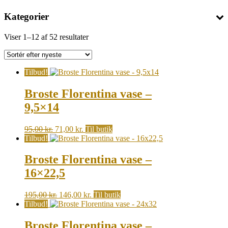
Kategorier
Sorted
Viser 1–12 af 52 resultater
by
latest
Tilbud!
Broste Florentina vase –
9,5×14
Original
Current
95,00
kr.
71,00
kr.
Til butik
price
price
Tilbud!
was:
is:
95,00 kr..
71,00 kr..
Broste Florentina vase –
16×22,5
Original
Current
195,00
kr.
146,00
kr.
Til butik
price
price
Tilbud!
was:
is:
195,00 kr..
146,00 kr..
Broste Florentina vase –