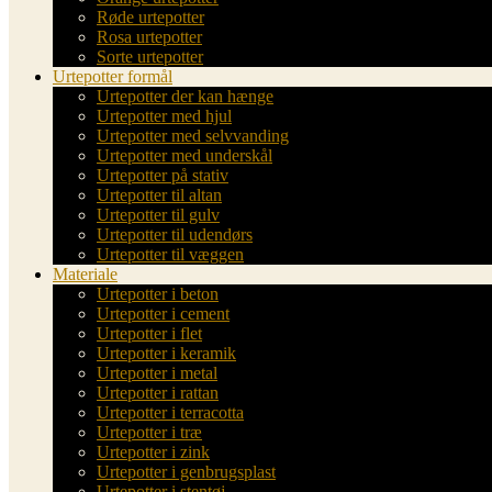
Røde urtepotter
Rosa urtepotter
Sorte urtepotter
Urtepotter formål
Urtepotter der kan hænge
Urtepotter med hjul
Urtepotter med selvvanding
Urtepotter med underskål
Urtepotter på stativ
Urtepotter til altan
Urtepotter til gulv
Urtepotter til udendørs
Urtepotter til væggen
Materiale
Urtepotter i beton
Urtepotter i cement
Urtepotter i flet
Urtepotter i keramik
Urtepotter i metal
Urtepotter i rattan
Urtepotter i terracotta
Urtepotter i træ
Urtepotter i zink
Urtepotter i genbrugsplast
Urtepotter i stentøj