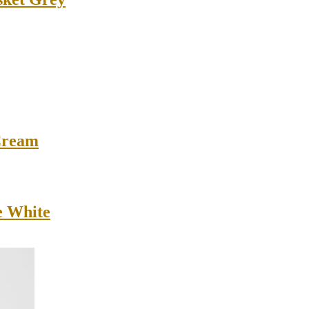
Cream
e White