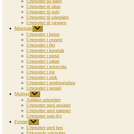
Urtepotter på stativ
Urtepotter til altan
Urtepotter til gulv
Urtepotter til udendørs
Urtepotter til væggen
Materiale
Vis
undermenu
Urtepotter i beton
Urtepotter i cement
Urtepotter i flet
Urtepotter i keramik
Urtepotter i metal
Urtepotter i rattan
Urtepotter i terracotta
Urtepotter i træ
Urtepotter i zink
Urtepotter i genbrugsplast
Urtepotter i stentøj
Motiver
Vis
undermenu
Antikke urtepotter
Urtepotter med ansigter
Urtepotter med mønster
Urtepotter som dyr
Former
Vis
undermenu
Urtepotter med ben
Firkantede urtepotter