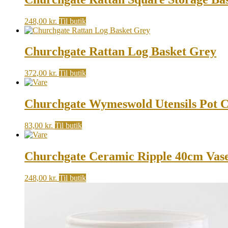
248,00
kr.
Til butik
Churchgate Rattan Log Basket Grey
372,00
kr.
Til butik
Churchgate Wymeswold Utensils Pot 
83,00
kr.
Til butik
Churchgate Ceramic Ripple 40cm Vas
248,00
kr.
Til butik