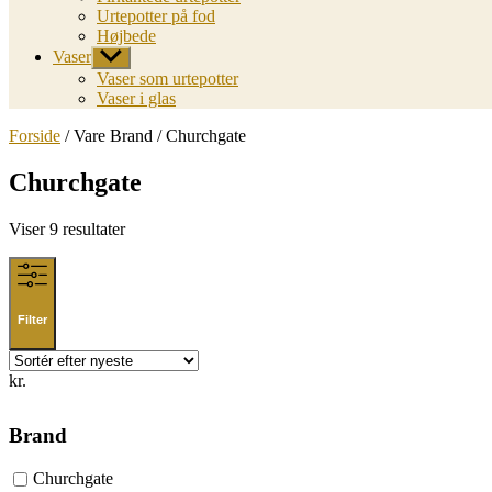
Urtepotter på fod
Højbede
Vaser
Vis
undermenu
Vaser som urtepotter
Vaser i glas
Forside
/ Vare Brand / Churchgate
Churchgate
Sorted
Viser 9 resultater
by
latest
Filter
kr.
Brand
Churchgate