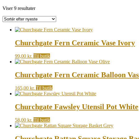
Sorted
Viser 9 resultater
by
latest
Churchgate Fern Ceramic Vase Ivory
99,00
kr.
Til butik
Churchgate Fern Ceramic Balloon Vas
165,00
kr.
Til butik
Churchgate Fawsley Utensil Pot White
58,00
kr.
Til butik
Churchgate Rattan Square Storage Ba