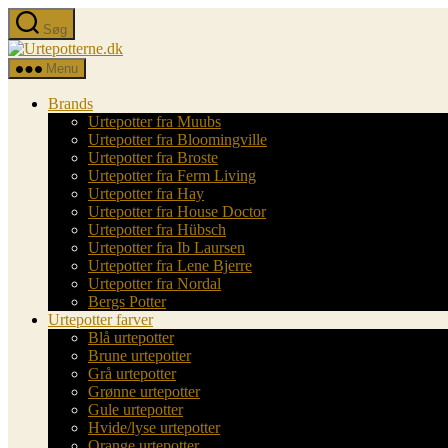
Spring
Søg
til
Urtepotterne.dk
indholdet
Menu
Brands
Urtepotter fra Muubs
Urtepotter fra Bloomingville
Urtepotter fra Broste
Urtepotter fra Ferm Living
Urtepotter fra Hay
Urtepotter fra House Doctor
Urtepotter fra Hübsch
Urtepotter fra Ib Laursen
Urtepotter fra Lene Bjerre
Urtepotter fra Nordal
Bergs Potter
Urtepotter farver
Blå urtepotter
Brune urtepotter
Grå urtepotter
Grønne urtepotter
Gule urtepotter
Hvide/lyse urtepotter
Orange urtepotter