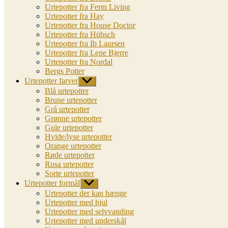
Urtepotter fra Ferm Living
Urtepotter fra Hay
Urtepotter fra House Doctor
Urtepotter fra Hübsch
Urtepotter fra Ib Laursen
Urtepotter fra Lene Bjerre
Urtepotter fra Nordal
Bergs Potter
Urtepotter farver
Vis
undermenu
Blå urtepotter
Brune urtepotter
Grå urtepotter
Grønne urtepotter
Gule urtepotter
Hvide/lyse urtepotter
Orange urtepotter
Røde urtepotter
Rosa urtepotter
Sorte urtepotter
Urtepotter formål
Vis
undermenu
Urtepotter der kan hænge
Urtepotter med hjul
Urtepotter med selvvanding
Urtepotter med underskål