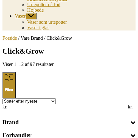
Urtepotter på fod
Højbede
Vaser
Vis
undermenu
Vaser som urtepotter
Vaser i glas
Forside
/ Vare Brand / Click&Grow
Click&Grow
Sorted
Viser 1–12 af 97 resultater
by
latest
Filter
kr.
kr.
Brand
Forhandler