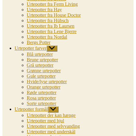
Urtepotter fra Ferm Living
Urtepotter fra Hay
Urtepotter fra House Doctor
Urtepotter fra Hübsch
Urtepotter fra Ib Laursen
Urtepotter fra Lene Bjerre
Urtepotter fra Nordal
Bergs Potter
Urtepotter farver
Vis
undermenu
Blå urtepotter
Brune urtepotter
Grå urtepotter
Grønne urtepotter
Gule urtepotter
Hvide/lyse urtepotter
Orange urtepotter
Røde urtepotter
Rosa urtepotter
Sorte urtepotter
Urtepotter formål
Vis
undermenu
Urtepotter der kan hænge
Urtepotter med hjul
Urtepotter med selvvanding
Urtepotter med underskål