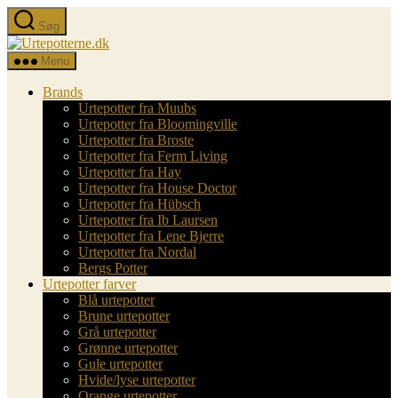
Spring
Søg
til
Urtepotterne.dk
indholdet
Menu
Brands
Urtepotter fra Muubs
Urtepotter fra Bloomingville
Urtepotter fra Broste
Urtepotter fra Ferm Living
Urtepotter fra Hay
Urtepotter fra House Doctor
Urtepotter fra Hübsch
Urtepotter fra Ib Laursen
Urtepotter fra Lene Bjerre
Urtepotter fra Nordal
Bergs Potter
Urtepotter farver
Blå urtepotter
Brune urtepotter
Grå urtepotter
Grønne urtepotter
Gule urtepotter
Hvide/lyse urtepotter
Orange urtepotter