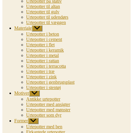
Urtepotter på stativ
Urtepotter til altan
Urtepotter til gulv
Urtepotter til udendørs
Urtepotter til væggen
Materiale
Vis
undermenu
Urtepotter i beton
Urtepotter i cement
Urtepotter i flet
Urtepotter i keramik
Urtepotter i metal
Urtepotter i rattan
Urtepotter i terracotta
Urtepotter i træ
Urtepotter i zink
Urtepotter i genbrugsplast
Urtepotter i stentøj
Motiver
Vis
undermenu
Antikke urtepotter
Urtepotter med ansigter
Urtepotter med mønster
Urtepotter som dyr
Former
Vis
undermenu
Urtepotter med ben
Firkantede urtepotter