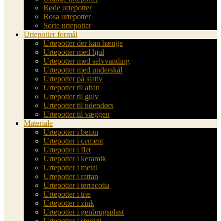
Røde urtepotter
Rosa urtepotter
Sorte urtepotter
Urtepotter formål
Urtepotter der kan hænge
Urtepotter med hjul
Urtepotter med selvvanding
Urtepotter med underskål
Urtepotter på stativ
Urtepotter til altan
Urtepotter til gulv
Urtepotter til udendørs
Urtepotter til væggen
Materiale
Urtepotter i beton
Urtepotter i cement
Urtepotter i flet
Urtepotter i keramik
Urtepotter i metal
Urtepotter i rattan
Urtepotter i terracotta
Urtepotter i træ
Urtepotter i zink
Urtepotter i genbrugsplast
Urtepotter i stentøj