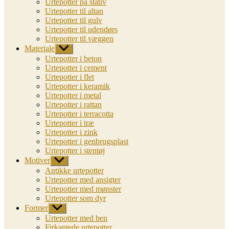
Urtepotter på stativ
Urtepotter til altan
Urtepotter til gulv
Urtepotter til udendørs
Urtepotter til væggen
Materiale
Vis
undermenu
Urtepotter i beton
Urtepotter i cement
Urtepotter i flet
Urtepotter i keramik
Urtepotter i metal
Urtepotter i rattan
Urtepotter i terracotta
Urtepotter i træ
Urtepotter i zink
Urtepotter i genbrugsplast
Urtepotter i stentøj
Motiver
Vis
undermenu
Antikke urtepotter
Urtepotter med ansigter
Urtepotter med mønster
Urtepotter som dyr
Former
Vis
undermenu
Urtepotter med ben
Firkantede urtepotter