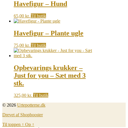
Havefigur – Hund
65,00
kr.
Til butik
Havefigur – Plante ugle
75,00
kr.
Til butik
Opbevarings krukker –
Just for you – Sæt med 3
stk.
325,00
kr.
Til butik
© 2026
Urtepotterne.dk
Drevet af Shopbooster
Til toppen
↑
Op
↑