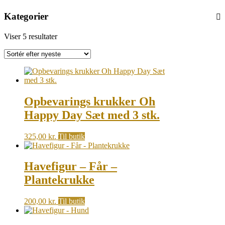
Kategorier
Sorted
Viser 5 resultater
by
latest
Opbevarings krukker Oh
Happy Day Sæt med 3 stk.
325,00
kr.
Til butik
Havefigur – Får –
Plantekrukke
200,00
kr.
Til butik