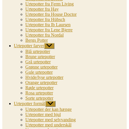
Urtepotter fra Ferm Living
Urtepotter fra Hay
Urtepotter fra House Doctor
Urtepotter fra Hübsch
Urtepotter fra Ib Laursen
Urtepotter fra Lene Bjerre
Urtepotter fra Nordal
Bergs Potter
Urtepotter farver
Vis
undermenu
Blå urtepotter
Brune urtepotter
Grå urtepotter
Grønne urtepotter
Gule urtepotter
Hvide/lyse urtepotter
Orange urtepotter
Røde urtepotter
Rosa urtepotter
Sorte urtepotter
Urtepotter formål
Vis
undermenu
Urtepotter der kan hænge
Urtepotter med hjul
Urtepotter med selvvanding
Urtepotter med underskål