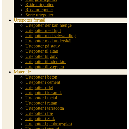
Røde urtepotter
Rosa urtepotter
Sorte urtepotter
Urtepotter formål
Urtepotter der kan hænge
Urtepotter med hjul
Urtepotter med selvvanding
Urtepotter med underskål
Urtepotter på stativ
Urtepotter til altan
Urtepotter til gulv
Urtepotter til udendørs
Urtepotter til væggen
Materiale
Urtepotter i beton
Urtepotter i cement
Urtepotter i flet
Urtepotter i keramik
Urtepotter i metal
Urtepotter i rattan
Urtepotter i terracotta
Urtepotter i træ
Urtepotter i zink
Urtepotter i genbrugsplast
Urtepotter i stentøj