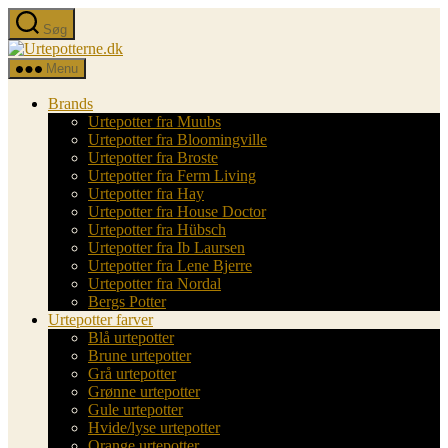
Spring
Søg
til
Urtepotterne.dk
indholdet
Menu
Brands
Urtepotter fra Muubs
Urtepotter fra Bloomingville
Urtepotter fra Broste
Urtepotter fra Ferm Living
Urtepotter fra Hay
Urtepotter fra House Doctor
Urtepotter fra Hübsch
Urtepotter fra Ib Laursen
Urtepotter fra Lene Bjerre
Urtepotter fra Nordal
Bergs Potter
Urtepotter farver
Blå urtepotter
Brune urtepotter
Grå urtepotter
Grønne urtepotter
Gule urtepotter
Hvide/lyse urtepotter
Orange urtepotter