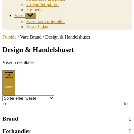
Urtepotter på fod
Højbede
Vaser
Vis
undermenu
Vaser som urtepotter
Vaser i glas
Forside
/ Vare Brand / Design & Handelshuset
Design & Handelshuset
Sorted
Viser 5 resultater
by
latest
Filter
kr.
kr.
Brand
Forhandler