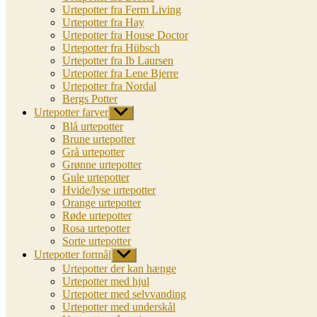
Urtepotter fra Ferm Living
Urtepotter fra Hay
Urtepotter fra House Doctor
Urtepotter fra Hübsch
Urtepotter fra Ib Laursen
Urtepotter fra Lene Bjerre
Urtepotter fra Nordal
Bergs Potter
Urtepotter farver
Vis
undermenu
Blå urtepotter
Brune urtepotter
Grå urtepotter
Grønne urtepotter
Gule urtepotter
Hvide/lyse urtepotter
Orange urtepotter
Røde urtepotter
Rosa urtepotter
Sorte urtepotter
Urtepotter formål
Vis
undermenu
Urtepotter der kan hænge
Urtepotter med hjul
Urtepotter med selvvanding
Urtepotter med underskål