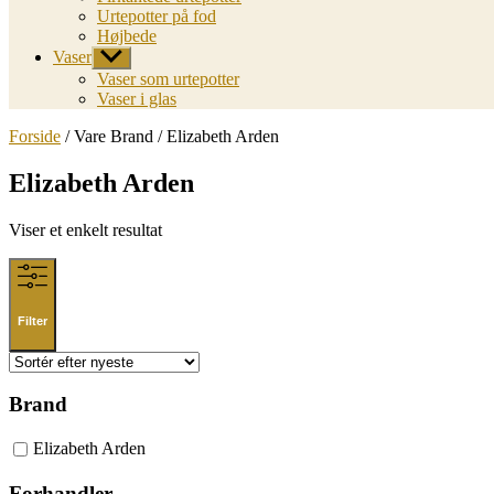
Urtepotter på fod
Højbede
Vaser
Vis
undermenu
Vaser som urtepotter
Vaser i glas
Forside
/ Vare Brand / Elizabeth Arden
Elizabeth Arden
Viser et enkelt resultat
Filter
Brand
Elizabeth Arden
Forhandler