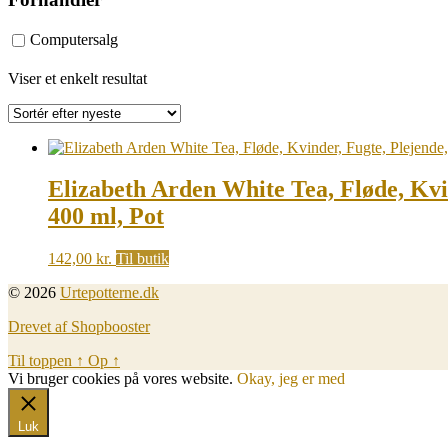
Computersalg
Viser et enkelt resultat
Elizabeth Arden White Tea, Fløde, Kvi
400 ml, Pot
142,00
kr.
Til butik
© 2026
Urtepotterne.dk
Drevet af Shopbooster
Til toppen
↑
Op
↑
Vi bruger cookies på vores website.
Okay, jeg er med
Luk