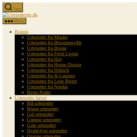
Spring
Søg
til
Urtepotterne.dk
indholdet
Menu
Brands
Urtepotter fra Muubs
Urtepotter fra Bloomingville
Urtepotter fra Broste
Urtepotter fra Ferm Living
Urtepotter fra Hay
Urtepotter fra House Doctor
Urtepotter fra Hübsch
Urtepotter fra Ib Laursen
Urtepotter fra Lene Bjerre
Urtepotter fra Nordal
Bergs Potter
Urtepotter farver
Blå urtepotter
Brune urtepotter
Grå urtepotter
Grønne urtepotter
Gule urtepotter
Hvide/lyse urtepotter
Orange urtepotter