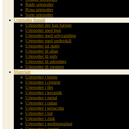
Røde urtepotter
Rosa urtepotter
Sorte urtepotter
Urtepotter formål
Urtepotter der kan hænge
Urtepotter med hjul
Urtepotter med selvvanding
Urtepotter med underskål
Urtepotter på stativ
Urtepotter til altan
Urtepotter til gulv
Urtepotter til udendørs
Urtepotter til væggen
Materiale
Urtepotter i beton
Urtepotter i cement
Urtepotter i flet
Urtepotter i keramik
Urtepotter i metal
Urtepotter i rattan
Urtepotter i terracotta
Urtepotter i træ
Urtepotter i zink
Urtepotter i genbrugsplast
Urtepotter i stentøj