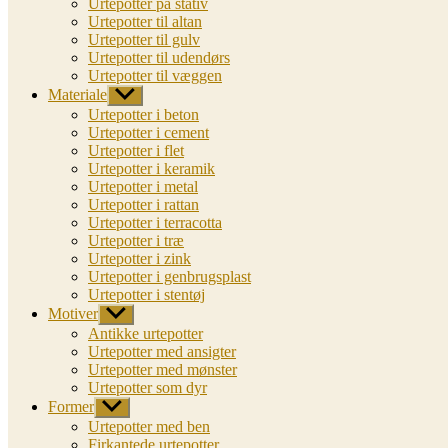
Urtepotter på stativ
Urtepotter til altan
Urtepotter til gulv
Urtepotter til udendørs
Urtepotter til væggen
Materiale
Vis
undermenu
Urtepotter i beton
Urtepotter i cement
Urtepotter i flet
Urtepotter i keramik
Urtepotter i metal
Urtepotter i rattan
Urtepotter i terracotta
Urtepotter i træ
Urtepotter i zink
Urtepotter i genbrugsplast
Urtepotter i stentøj
Motiver
Vis
undermenu
Antikke urtepotter
Urtepotter med ansigter
Urtepotter med mønster
Urtepotter som dyr
Former
Vis
undermenu
Urtepotter med ben
Firkantede urtepotter