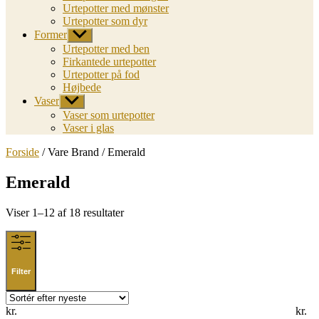
Urtepotter med mønster
Urtepotter som dyr
Former
Vis
undermenu
Urtepotter med ben
Firkantede urtepotter
Urtepotter på fod
Højbede
Vaser
Vis
undermenu
Vaser som urtepotter
Vaser i glas
Forside
/ Vare Brand / Emerald
Emerald
Sorted
Viser 1–12 af 18 resultater
by
latest
Filter
kr.
kr.