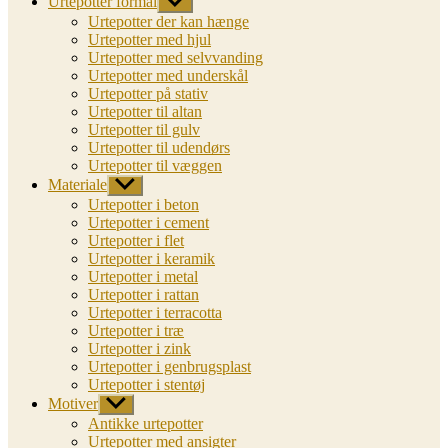
Urtepotter formål
Vis
undermenu
Urtepotter der kan hænge
Urtepotter med hjul
Urtepotter med selvvanding
Urtepotter med underskål
Urtepotter på stativ
Urtepotter til altan
Urtepotter til gulv
Urtepotter til udendørs
Urtepotter til væggen
Materiale
Vis
undermenu
Urtepotter i beton
Urtepotter i cement
Urtepotter i flet
Urtepotter i keramik
Urtepotter i metal
Urtepotter i rattan
Urtepotter i terracotta
Urtepotter i træ
Urtepotter i zink
Urtepotter i genbrugsplast
Urtepotter i stentøj
Motiver
Vis
undermenu
Antikke urtepotter
Urtepotter med ansigter