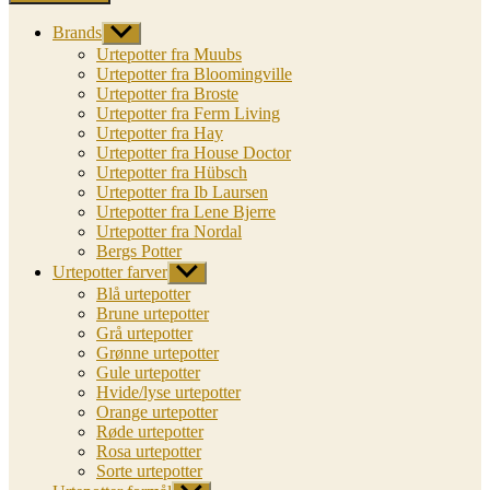
Brands
Vis
undermenu
Urtepotter fra Muubs
Urtepotter fra Bloomingville
Urtepotter fra Broste
Urtepotter fra Ferm Living
Urtepotter fra Hay
Urtepotter fra House Doctor
Urtepotter fra Hübsch
Urtepotter fra Ib Laursen
Urtepotter fra Lene Bjerre
Urtepotter fra Nordal
Bergs Potter
Urtepotter farver
Vis
undermenu
Blå urtepotter
Brune urtepotter
Grå urtepotter
Grønne urtepotter
Gule urtepotter
Hvide/lyse urtepotter
Orange urtepotter
Røde urtepotter
Rosa urtepotter
Sorte urtepotter