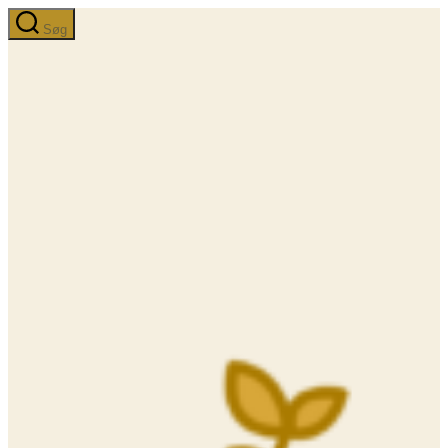
Spring
Søg
til
indholdet