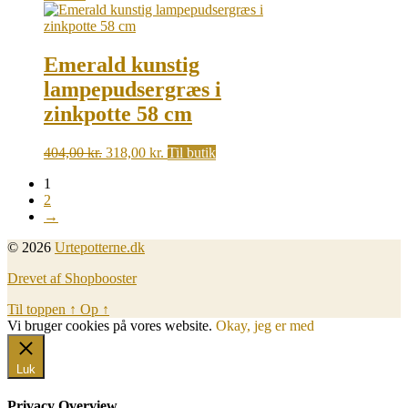
was:
is:
1.504,00 kr..
1.088,00 kr..
Emerald kunstig
lampepudsergræs i
zinkpotte 58 cm
Original
Current
404,00
kr.
318,00
kr.
Til butik
price
price
1
was:
is:
2
404,00 kr..
318,00 kr..
→
© 2026
Urtepotterne.dk
Drevet af Shopbooster
Til toppen
↑
Op
↑
Vi bruger cookies på vores website.
Okay, jeg er med
Luk
Privacy Overview