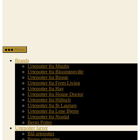
Urtepotterne.dk
Menu
Brands
Urtepotter fra Muubs
Urtepotter fra Bloomingville
Urtepotter fra Broste
Urtepotter fra Ferm Living
Urtepotter fra Hay
Urtepotter fra House Doctor
Urtepotter fra Hübsch
Urtepotter fra Ib Laursen
Urtepotter fra Lene Bjerre
Urtepotter fra Nordal
Bergs Potter
Urtepotter farver
Blå urtepotter
Brune urtepotter