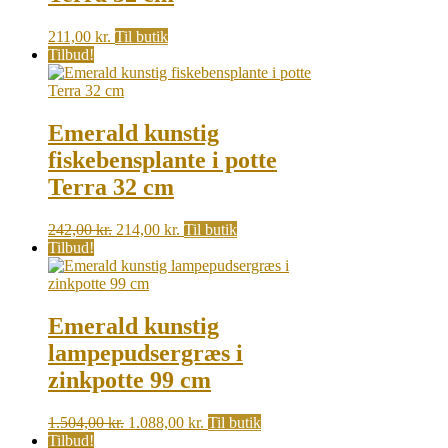
211,00
kr.
Til butik
Tilbud!
Emerald kunstig
fiskebensplante i potte
Terra 32 cm
Original
Current
242,00
kr.
214,00
kr.
Til butik
price
price
Tilbud!
was:
is:
242,00 kr..
214,00 kr..
Emerald kunstig
lampepudsergræs i
zinkpotte 99 cm
Original
Current
1.504,00
kr.
1.088,00
kr.
Til butik
price
price
Tilbud!