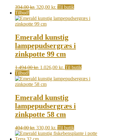
Original
Current
394,00
kr.
320,00
kr.
Til butik
price
price
Tilbud!
was:
is:
394,00 kr..
320,00 kr..
Emerald kunstig
lampepudsergræs i
zinkpotte 99 cm
Original
Current
1.494,00
kr.
1.026,00
kr.
Til butik
price
price
Tilbud!
was:
is:
1.494,00 kr..
1.026,00 kr..
Emerald kunstig
lampepudsergræs i
zinkpotte 58 cm
Original
Current
404,00
kr.
330,00
kr.
Til butik
price
price
was:
is: