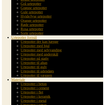
Grå urtepotter
Grønne urtepotter
Gule urtepotter
Hvide/lyse urtepotter
Orange urtepotter
Røde urtepotter
Rosa urtepotter
Sorte urtepotter
Urtepotter formål
Urtepotter der kan hænge
Urtepotter med hjul
Urtepotter med selvvanding
Urtepotter med underskål
Urtepotter på stativ
Urtepotter til altan
Urtepotter til gulv
Urtepotter til udendørs
Urtepotter til væggen
Materiale
Urtepotter i beton
Urtepotter i cement
Urtepotter i flet
Urtepotter i keramik
Urtepotter i metal
Urtepotter i rattan