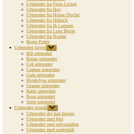
Urtepotter fra Ferm Living
Urtepotter fra Hay
Urtepotter fra House Doctor
Urtepotter fra Hübsch
Urtepotter fra Ib Laursen
Urtepotter fra Lene Bjerre
Urtepotter fra Nordal
Bergs Potter
Urtepotter farver
Vis
undermenu
Blå urtepotter
Brune urtepotter
Grå urtepotter
Grønne urtepotter
Gule urtepotter
Hvide/lyse urtepotter
Orange urtepotter
Røde urtepotter
Rosa urtepotter
Sorte urtepotter
Urtepotter formål
Vis
undermenu
Urtepotter der kan hænge
Urtepotter med hjul
Urtepotter med selvvanding
Urtepotter med underskål