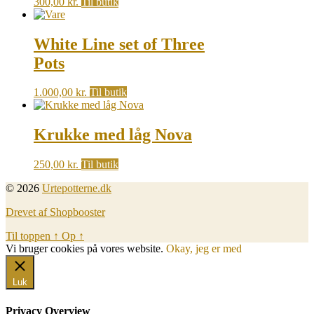
300,00
kr.
Til butik
White Line set of Three
Pots
1.000,00
kr.
Til butik
Krukke med låg Nova
250,00
kr.
Til butik
© 2026
Urtepotterne.dk
Drevet af Shopbooster
Til toppen
↑
Op
↑
Vi bruger cookies på vores website.
Okay, jeg er med
Luk
Privacy Overview