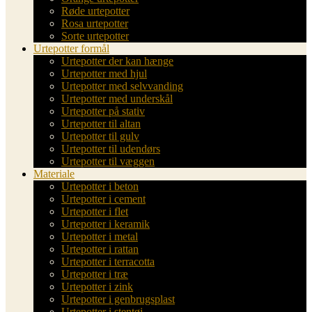
Røde urtepotter
Rosa urtepotter
Sorte urtepotter
Urtepotter formål
Urtepotter der kan hænge
Urtepotter med hjul
Urtepotter med selvvanding
Urtepotter med underskål
Urtepotter på stativ
Urtepotter til altan
Urtepotter til gulv
Urtepotter til udendørs
Urtepotter til væggen
Materiale
Urtepotter i beton
Urtepotter i cement
Urtepotter i flet
Urtepotter i keramik
Urtepotter i metal
Urtepotter i rattan
Urtepotter i terracotta
Urtepotter i træ
Urtepotter i zink
Urtepotter i genbrugsplast
Urtepotter i stentøj