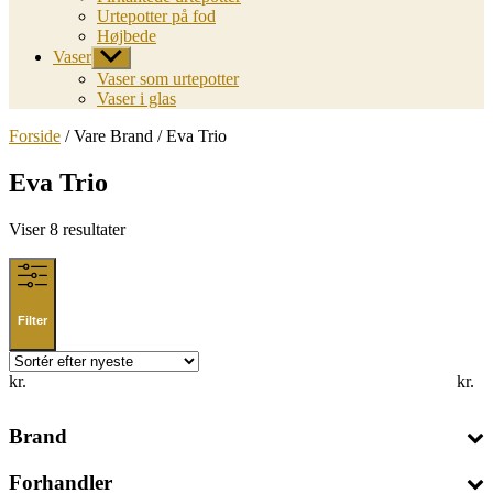
Urtepotter på fod
Højbede
Vaser
Vis
undermenu
Vaser som urtepotter
Vaser i glas
Forside
/ Vare Brand / Eva Trio
Eva Trio
Sorted
Viser 8 resultater
by
latest
Filter
kr.
kr.
Brand
Forhandler