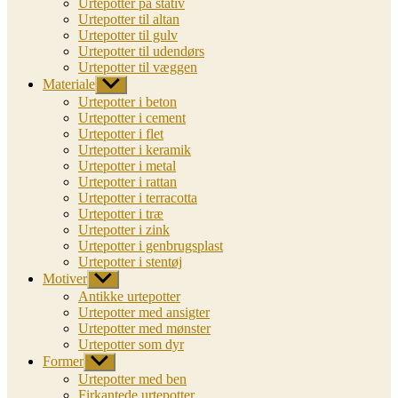
Urtepotter på stativ
Urtepotter til altan
Urtepotter til gulv
Urtepotter til udendørs
Urtepotter til væggen
Materiale
Vis
undermenu
Urtepotter i beton
Urtepotter i cement
Urtepotter i flet
Urtepotter i keramik
Urtepotter i metal
Urtepotter i rattan
Urtepotter i terracotta
Urtepotter i træ
Urtepotter i zink
Urtepotter i genbrugsplast
Urtepotter i stentøj
Motiver
Vis
undermenu
Antikke urtepotter
Urtepotter med ansigter
Urtepotter med mønster
Urtepotter som dyr
Former
Vis
undermenu
Urtepotter med ben
Firkantede urtepotter