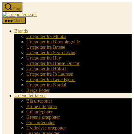
Spring
Søg
til
Urtepotterne.dk
indholdet
Menu
Brands
Urtepotter fra Muubs
Urtepotter fra Bloomingville
Urtepotter fra Broste
Urtepotter fra Ferm Living
Urtepotter fra Hay
Urtepotter fra House Doctor
Urtepotter fra Hübsch
Urtepotter fra Ib Laursen
Urtepotter fra Lene Bjerre
Urtepotter fra Nordal
Bergs Potter
Urtepotter farver
Blå urtepotter
Brune urtepotter
Grå urtepotter
Grønne urtepotter
Gule urtepotter
Hvide/lyse urtepotter
Orange urtepotter