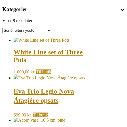
Kategorier
Sorted
Viser 8 resultater
by
latest
White Line set of Three
Pots
1.000,00
kr.
Til butik
Eva Trio Legio Nova
Ãtagiére opsats
699,00
kr.
Til butik