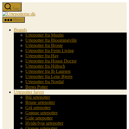
Spring
Søg
til
Urtepotterne.dk
indholdet
Menu
Brands
Urtepotter fra Muubs
Urtepotter fra Bloomingville
Urtepotter fra Broste
Urtepotter fra Ferm Living
Urtepotter fra Hay
Urtepotter fra House Doctor
Urtepotter fra Hübsch
Urtepotter fra Ib Laursen
Urtepotter fra Lene Bjerre
Urtepotter fra Nordal
Bergs Potter
Urtepotter farver
Blå urtepotter
Brune urtepotter
Grå urtepotter
Grønne urtepotter
Gule urtepotter
Hvide/lyse urtepotter
Orange urtepotter