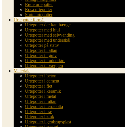
Røde urtepotter
Rosa urtepotter
Sorte urtepotter
Urtepotter formål
Urtepotter der kan hænge
Urtepotter med hjul
Urtepotter med selvvanding
Urtepotter med underskål
Urtepotter på stativ
Urtepotter til altan
Urtepotter til gulv
Urtepotter til udendørs
Urtepotter til væggen
Materiale
Urtepotter i beton
Urtepotter i cement
Urtepotter i flet
Urtepotter i keramik
Urtepotter i metal
Urtepotter i rattan
Urtepotter i terracotta
Urtepotter i træ
Urtepotter i zink
Urtepotter i genbrugsplast
Urtepotter i stentøj