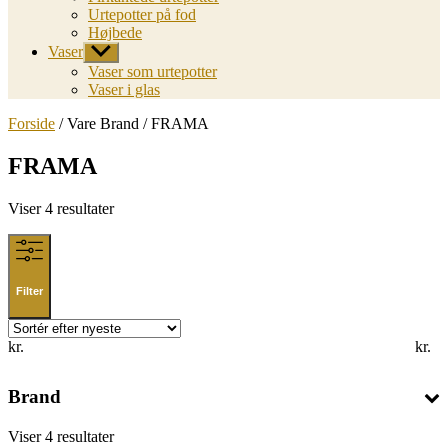
Urtepotter på fod
Højbede
Vaser
Vis
undermenu
Vaser som urtepotter
Vaser i glas
Forside
/ Vare Brand / FRAMA
FRAMA
Sorted
Viser 4 resultater
by
latest
Filter
kr.
kr.
Brand
Sorted
Viser 4 resultater