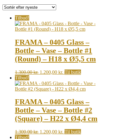
by
latest
Tilbud!
FRAMA – 0405 Glass –
Bottle – Vase – Bottle #1
(Round) – H18 x Ø5,5 cm
Original
Current
1.300,00
kr.
1.200,00
kr.
Til butik
price
price
Tilbud!
was:
is:
1.300,00 kr..
1.200,00 kr..
FRAMA – 0405 Glass –
Bottle – Vase – Bottle #2
(Square) – H22 x Ø4,4 cm
Original
Current
1.300,00
kr.
1.200,00
kr.
Til butik
price
price
Tilbud!