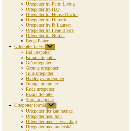
Urtepotter fra Ferm Living
Urtepotter fra Hay
Urtepotter fra House Doctor
Urtepotter fra Hübsch
Urtepotter fra Ib Laursen
Urtepotter fra Lene Bjerre
Urtepotter fra Nordal
Bergs Potter
Urtepotter farver
Vis
undermenu
Blå urtepotter
Brune urtepotter
Grå urtepotter
Grønne urtepotter
Gule urtepotter
Hvide/lyse urtepotter
Orange urtepotter
Røde urtepotter
Rosa urtepotter
Sorte urtepotter
Urtepotter formål
Vis
undermenu
Urtepotter der kan hænge
Urtepotter med hjul
Urtepotter med selvvanding
Urtepotter med underskål