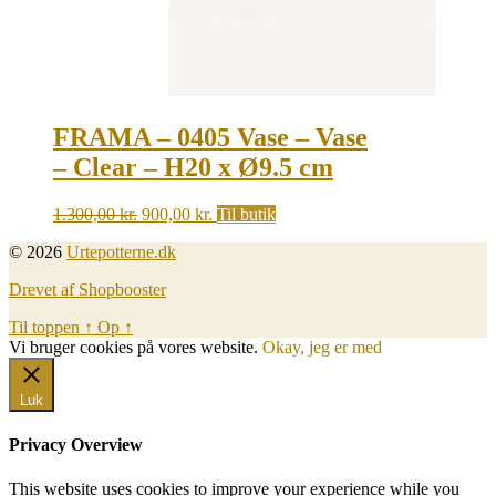
FRAMA – 0405 Vase – Vase
– Clear – H20 x Ø9.5 cm
Original
Current
1.300,00
kr.
900,00
kr.
Til butik
price
price
© 2026
Urtepotterne.dk
was:
is:
1.300,00 kr..
900,00 kr..
Drevet af Shopbooster
Til toppen
↑
Op
↑
Vi bruger cookies på vores website.
Okay, jeg er med
Luk
Privacy Overview
This website uses cookies to improve your experience while you