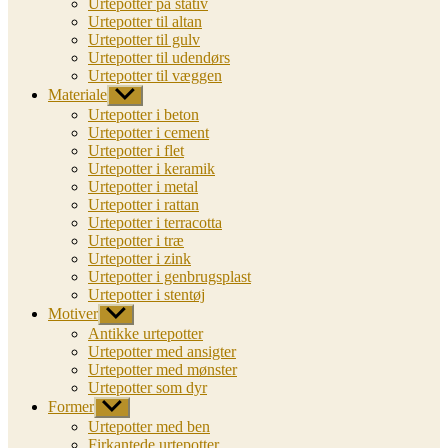
Urtepotter på stativ
Urtepotter til altan
Urtepotter til gulv
Urtepotter til udendørs
Urtepotter til væggen
Materiale
Vis
undermenu
Urtepotter i beton
Urtepotter i cement
Urtepotter i flet
Urtepotter i keramik
Urtepotter i metal
Urtepotter i rattan
Urtepotter i terracotta
Urtepotter i træ
Urtepotter i zink
Urtepotter i genbrugsplast
Urtepotter i stentøj
Motiver
Vis
undermenu
Antikke urtepotter
Urtepotter med ansigter
Urtepotter med mønster
Urtepotter som dyr
Former
Vis
undermenu
Urtepotter med ben
Firkantede urtepotter