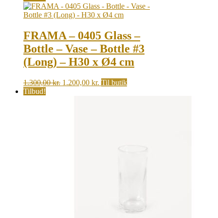
was:
is:
1.300,00 kr..
1.200,00 kr..
FRAMA – 0405 Glass –
Bottle – Vase – Bottle #3
(Long) – H30 x Ø4 cm
Original
Current
1.300,00
kr.
1.200,00
kr.
Til butik
price
price
Tilbud!
was:
is:
1.300,00 kr..
1.200,00 kr..