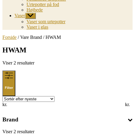
Urtepotter på fod
Højbede
Vaser
Vis
undermenu
Vaser som urtepotter
Vaser i glas
Forside
/ Vare Brand / HWAM
HWAM
Sorted
Viser 2 resultater
by
latest
Filter
kr.
kr.
Brand
Sorted
Viser 2 resultater