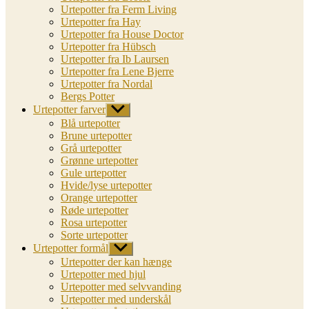
Urtepotter fra Ferm Living
Urtepotter fra Hay
Urtepotter fra House Doctor
Urtepotter fra Hübsch
Urtepotter fra Ib Laursen
Urtepotter fra Lene Bjerre
Urtepotter fra Nordal
Bergs Potter
Urtepotter farver
Vis
undermenu
Blå urtepotter
Brune urtepotter
Grå urtepotter
Grønne urtepotter
Gule urtepotter
Hvide/lyse urtepotter
Orange urtepotter
Røde urtepotter
Rosa urtepotter
Sorte urtepotter
Urtepotter formål
Vis
undermenu
Urtepotter der kan hænge
Urtepotter med hjul
Urtepotter med selvvanding
Urtepotter med underskål