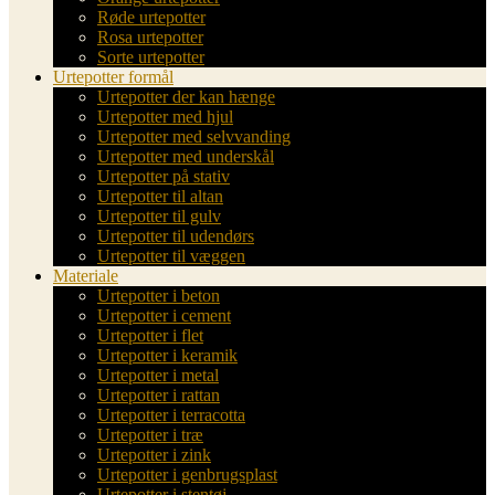
Røde urtepotter
Rosa urtepotter
Sorte urtepotter
Urtepotter formål
Urtepotter der kan hænge
Urtepotter med hjul
Urtepotter med selvvanding
Urtepotter med underskål
Urtepotter på stativ
Urtepotter til altan
Urtepotter til gulv
Urtepotter til udendørs
Urtepotter til væggen
Materiale
Urtepotter i beton
Urtepotter i cement
Urtepotter i flet
Urtepotter i keramik
Urtepotter i metal
Urtepotter i rattan
Urtepotter i terracotta
Urtepotter i træ
Urtepotter i zink
Urtepotter i genbrugsplast
Urtepotter i stentøj