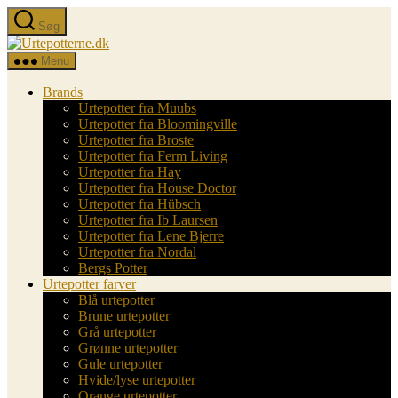
Spring
Søg
til
Urtepotterne.dk
indholdet
Menu
Brands
Urtepotter fra Muubs
Urtepotter fra Bloomingville
Urtepotter fra Broste
Urtepotter fra Ferm Living
Urtepotter fra Hay
Urtepotter fra House Doctor
Urtepotter fra Hübsch
Urtepotter fra Ib Laursen
Urtepotter fra Lene Bjerre
Urtepotter fra Nordal
Bergs Potter
Urtepotter farver
Blå urtepotter
Brune urtepotter
Grå urtepotter
Grønne urtepotter
Gule urtepotter
Hvide/lyse urtepotter
Orange urtepotter