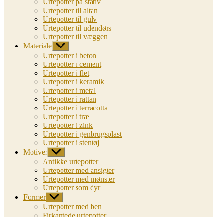
Urtepotter på stativ
Urtepotter til altan
Urtepotter til gulv
Urtepotter til udendørs
Urtepotter til væggen
Materiale
Vis
undermenu
Urtepotter i beton
Urtepotter i cement
Urtepotter i flet
Urtepotter i keramik
Urtepotter i metal
Urtepotter i rattan
Urtepotter i terracotta
Urtepotter i træ
Urtepotter i zink
Urtepotter i genbrugsplast
Urtepotter i stentøj
Motiver
Vis
undermenu
Antikke urtepotter
Urtepotter med ansigter
Urtepotter med mønster
Urtepotter som dyr
Former
Vis
undermenu
Urtepotter med ben
Firkantede urtepotter