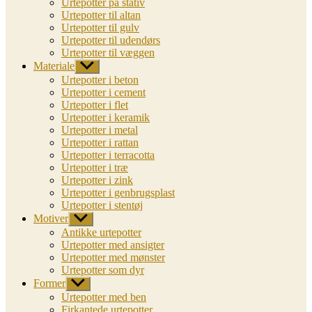
Urtepotter på stativ
Urtepotter til altan
Urtepotter til gulv
Urtepotter til udendørs
Urtepotter til væggen
Materiale
Vis
undermenu
Urtepotter i beton
Urtepotter i cement
Urtepotter i flet
Urtepotter i keramik
Urtepotter i metal
Urtepotter i rattan
Urtepotter i terracotta
Urtepotter i træ
Urtepotter i zink
Urtepotter i genbrugsplast
Urtepotter i stentøj
Motiver
Vis
undermenu
Antikke urtepotter
Urtepotter med ansigter
Urtepotter med mønster
Urtepotter som dyr
Former
Vis
undermenu
Urtepotter med ben
Firkantede urtepotter