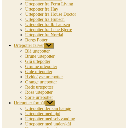
Urtepotter fra Ferm Living
Urtepotter fra Hay
Urtepotter fra House Doctor
Urtepotter fra Hübsch
Urtepotter fra Ib Laursen
Urtepotter fra Lene Bjerre
Urtepotter fra Nordal
Bergs Potter
Urtepotter farver
Vis
undermenu
Blå urtepotter
Brune urtepotter
Grå urtepotter
Grønne urtepotter
Gule urtepotter
Hvide/lyse urtepotter
Orange urtepotter
Røde urtepotter
Rosa urtepotter
Sorte urtepotter
Urtepotter formål
Vis
undermenu
Urtepotter der kan hænge
Urtepotter med hjul
Urtepotter med selvvanding
Urtepotter med underskål