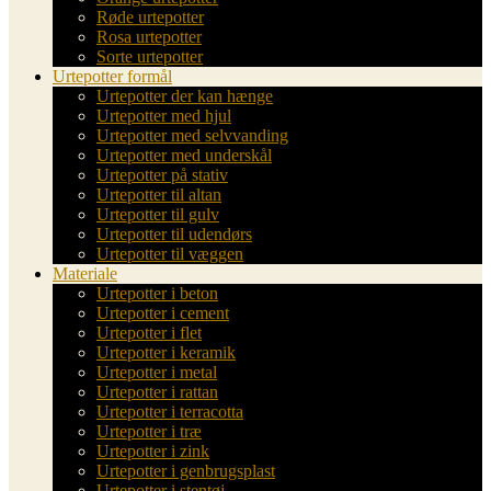
Røde urtepotter
Rosa urtepotter
Sorte urtepotter
Urtepotter formål
Urtepotter der kan hænge
Urtepotter med hjul
Urtepotter med selvvanding
Urtepotter med underskål
Urtepotter på stativ
Urtepotter til altan
Urtepotter til gulv
Urtepotter til udendørs
Urtepotter til væggen
Materiale
Urtepotter i beton
Urtepotter i cement
Urtepotter i flet
Urtepotter i keramik
Urtepotter i metal
Urtepotter i rattan
Urtepotter i terracotta
Urtepotter i træ
Urtepotter i zink
Urtepotter i genbrugsplast
Urtepotter i stentøj