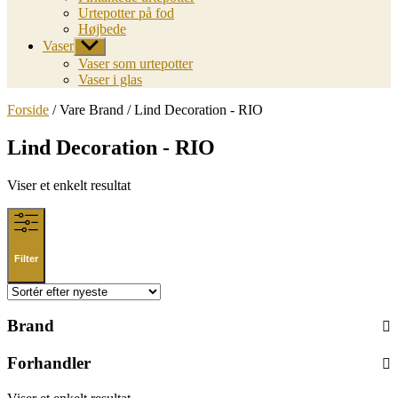
Urtepotter på fod
Højbede
Vaser
Vis
undermenu
Vaser som urtepotter
Vaser i glas
Forside
/ Vare Brand / Lind Decoration - RIO
Lind Decoration - RIO
Viser et enkelt resultat
Filter
Brand
Forhandler