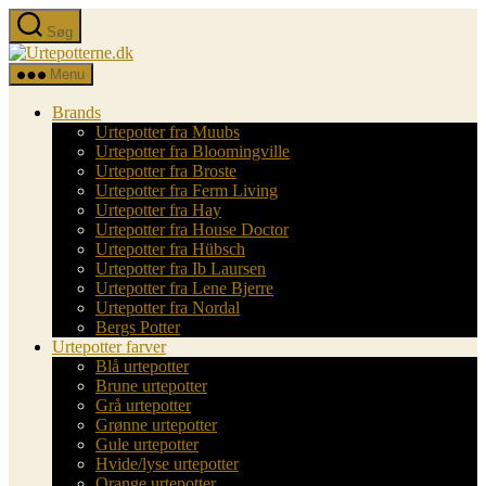
Spring
Søg
til
Urtepotterne.dk
indholdet
Menu
Brands
Urtepotter fra Muubs
Urtepotter fra Bloomingville
Urtepotter fra Broste
Urtepotter fra Ferm Living
Urtepotter fra Hay
Urtepotter fra House Doctor
Urtepotter fra Hübsch
Urtepotter fra Ib Laursen
Urtepotter fra Lene Bjerre
Urtepotter fra Nordal
Bergs Potter
Urtepotter farver
Blå urtepotter
Brune urtepotter
Grå urtepotter
Grønne urtepotter
Gule urtepotter
Hvide/lyse urtepotter
Orange urtepotter