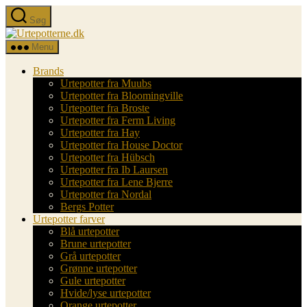
Spring
Søg
til
Urtepotterne.dk
indholdet
Menu
Brands
Urtepotter fra Muubs
Urtepotter fra Bloomingville
Urtepotter fra Broste
Urtepotter fra Ferm Living
Urtepotter fra Hay
Urtepotter fra House Doctor
Urtepotter fra Hübsch
Urtepotter fra Ib Laursen
Urtepotter fra Lene Bjerre
Urtepotter fra Nordal
Bergs Potter
Urtepotter farver
Blå urtepotter
Brune urtepotter
Grå urtepotter
Grønne urtepotter
Gule urtepotter
Hvide/lyse urtepotter
Orange urtepotter