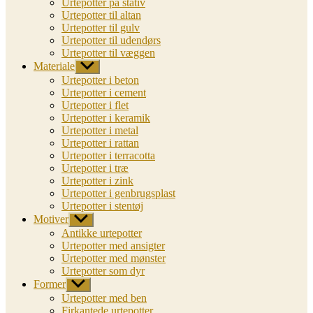
Urtepotter på stativ
Urtepotter til altan
Urtepotter til gulv
Urtepotter til udendørs
Urtepotter til væggen
Materiale
Vis
undermenu
Urtepotter i beton
Urtepotter i cement
Urtepotter i flet
Urtepotter i keramik
Urtepotter i metal
Urtepotter i rattan
Urtepotter i terracotta
Urtepotter i træ
Urtepotter i zink
Urtepotter i genbrugsplast
Urtepotter i stentøj
Motiver
Vis
undermenu
Antikke urtepotter
Urtepotter med ansigter
Urtepotter med mønster
Urtepotter som dyr
Former
Vis
undermenu
Urtepotter med ben
Firkantede urtepotter