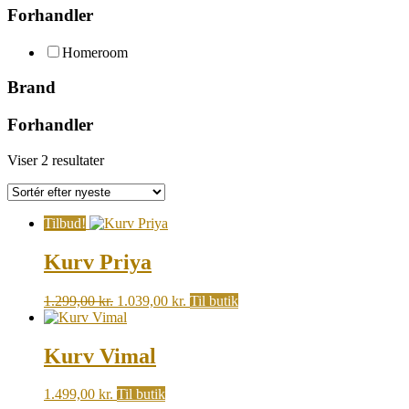
Forhandler
Homeroom
Brand
Forhandler
Sorted
Viser 2 resultater
by
latest
Tilbud!
Kurv Priya
Original
Current
1.299,00
kr.
1.039,00
kr.
Til butik
price
price
was:
is:
1.299,00 kr..
1.039,00 kr..
Kurv Vimal
1.499,00
kr.
Til butik