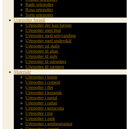
Røde urtepotter
Rosa urtepotter
Sorte urtepotter
Urtepotter formål
Urtepotter der kan hænge
Urtepotter med hjul
Urtepotter med selvvanding
Urtepotter med underskål
Urtepotter på stativ
Urtepotter til altan
Urtepotter til gulv
Urtepotter til udendørs
Urtepotter til væggen
Materiale
Urtepotter i beton
Urtepotter i cement
Urtepotter i flet
Urtepotter i keramik
Urtepotter i metal
Urtepotter i rattan
Urtepotter i terracotta
Urtepotter i træ
Urtepotter i zink
Urtepotter i genbrugsplast
Urtepotter i stentøj