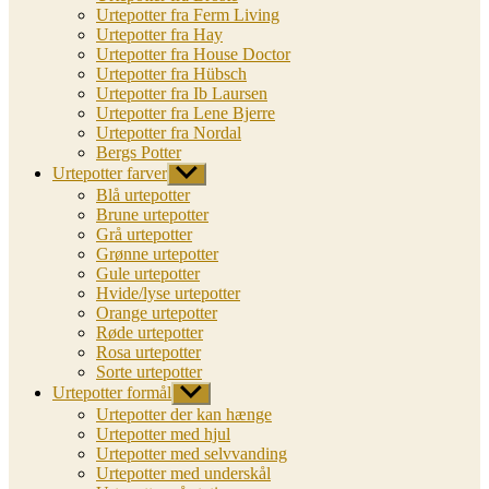
Urtepotter fra Ferm Living
Urtepotter fra Hay
Urtepotter fra House Doctor
Urtepotter fra Hübsch
Urtepotter fra Ib Laursen
Urtepotter fra Lene Bjerre
Urtepotter fra Nordal
Bergs Potter
Urtepotter farver
Vis
undermenu
Blå urtepotter
Brune urtepotter
Grå urtepotter
Grønne urtepotter
Gule urtepotter
Hvide/lyse urtepotter
Orange urtepotter
Røde urtepotter
Rosa urtepotter
Sorte urtepotter
Urtepotter formål
Vis
undermenu
Urtepotter der kan hænge
Urtepotter med hjul
Urtepotter med selvvanding
Urtepotter med underskål