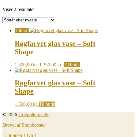
Sorted
Viser 2 resultater
by
latest
Tilbud!
Røgfarvet glas vase – Soft
Shape
Original
Current
1.500,00
kr.
1.350,00
kr.
Til butik
price
price
was:
is:
1.500,00 kr..
1.350,00 kr..
Røgfarvet glas vase – Soft
Shape
1.500,00
kr.
Til butik
© 2026
Urtepotterne.dk
Drevet af Shopbooster
Til toppen
↑
Op
↑