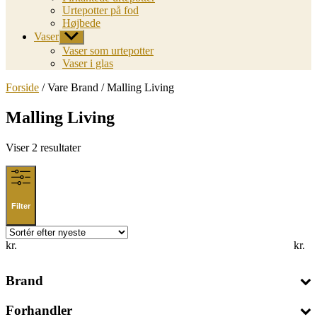
Urtepotter på fod
Højbede
Vaser
Vis
undermenu
Vaser som urtepotter
Vaser i glas
Forside
/ Vare Brand / Malling Living
Malling Living
Sorted
Viser 2 resultater
by
latest
Filter
kr.
kr.
Brand
Forhandler