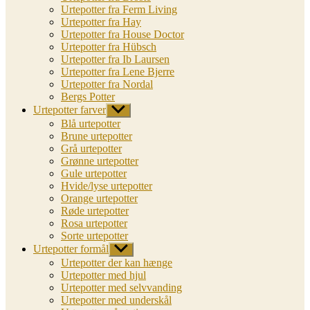
Urtepotter fra Ferm Living
Urtepotter fra Hay
Urtepotter fra House Doctor
Urtepotter fra Hübsch
Urtepotter fra Ib Laursen
Urtepotter fra Lene Bjerre
Urtepotter fra Nordal
Bergs Potter
Urtepotter farver
Vis
undermenu
Blå urtepotter
Brune urtepotter
Grå urtepotter
Grønne urtepotter
Gule urtepotter
Hvide/lyse urtepotter
Orange urtepotter
Røde urtepotter
Rosa urtepotter
Sorte urtepotter
Urtepotter formål
Vis
undermenu
Urtepotter der kan hænge
Urtepotter med hjul
Urtepotter med selvvanding
Urtepotter med underskål