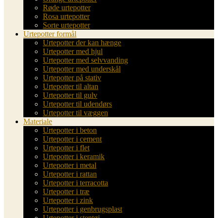
Røde urtepotter
Rosa urtepotter
Sorte urtepotter
Urtepotter formål
Urtepotter der kan hænge
Urtepotter med hjul
Urtepotter med selvvanding
Urtepotter med underskål
Urtepotter på stativ
Urtepotter til altan
Urtepotter til gulv
Urtepotter til udendørs
Urtepotter til væggen
Materiale
Urtepotter i beton
Urtepotter i cement
Urtepotter i flet
Urtepotter i keramik
Urtepotter i metal
Urtepotter i rattan
Urtepotter i terracotta
Urtepotter i træ
Urtepotter i zink
Urtepotter i genbrugsplast
Urtepotter i stentøj