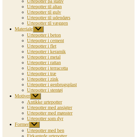
Urtepotter på stativ
Urtepotter til altan
Urtepotter til gulv
Urtepotter til udendørs
Urtepotter til væggen
Materiale
Vis
undermenu
Urtepotter i beton
Urtepotter i cement
Urtepotter i flet
Urtepotter i keramik
Urtepotter i metal
Urtepotter i rattan
Urtepotter i terracotta
Urtepotter i træ
Urtepotter i zink
Urtepotter i genbrugsplast
Urtepotter i stentøj
Motiver
Vis
undermenu
Antikke urtepotter
Urtepotter med ansigter
Urtepotter med mønster
Urtepotter som dyr
Former
Vis
undermenu
Urtepotter med ben
Firkantede urtepotter