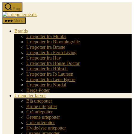
Spring
Søg
til
Urtepotterne.dk
indholdet
Menu
Brands
Urtepotter fra Muubs
Urtepotter fra Bloomingville
Urtepotter fra Broste
Urtepotter fra Ferm Living
Urtepotter fra Hay
Urtepotter fra House Doctor
Urtepotter fra Hübsch
Urtepotter fra Ib Laursen
Urtepotter fra Lene Bjerre
Urtepotter fra Nordal
Bergs Potter
Urtepotter farver
Blå urtepotter
Brune urtepotter
Grå urtepotter
Grønne urtepotter
Gule urtepotter
Hvide/lyse urtepotter
Orange urtepotter