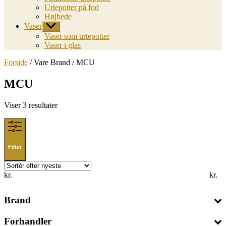
Urtepotter på fod
Højbede
Vaser
Vis
undermenu
Vaser som urtepotter
Vaser i glas
Forside
/ Vare Brand / MCU
MCU
Sorted
Viser 3 resultater
by
latest
Filter
kr.
kr.
Brand
Forhandler