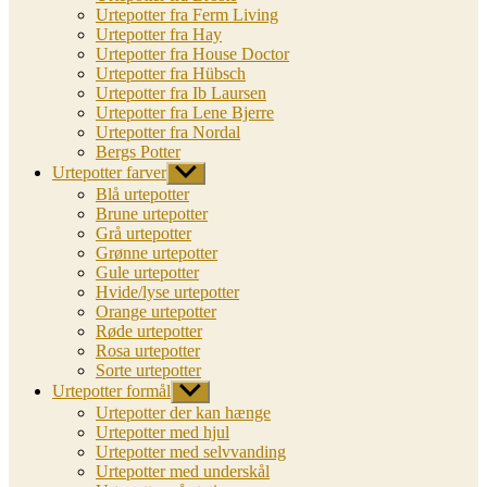
Urtepotter fra Ferm Living
Urtepotter fra Hay
Urtepotter fra House Doctor
Urtepotter fra Hübsch
Urtepotter fra Ib Laursen
Urtepotter fra Lene Bjerre
Urtepotter fra Nordal
Bergs Potter
Urtepotter farver
Vis
undermenu
Blå urtepotter
Brune urtepotter
Grå urtepotter
Grønne urtepotter
Gule urtepotter
Hvide/lyse urtepotter
Orange urtepotter
Røde urtepotter
Rosa urtepotter
Sorte urtepotter
Urtepotter formål
Vis
undermenu
Urtepotter der kan hænge
Urtepotter med hjul
Urtepotter med selvvanding
Urtepotter med underskål