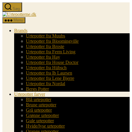
Spring
Søg
til
Urtepotterne.dk
indholdet
Menu
Brands
Urtepotter fra Muubs
Urtepotter fra Bloomingville
Urtepotter fra Broste
Urtepotter fra Ferm Living
Urtepotter fra Hay
Urtepotter fra House Doctor
Urtepotter fra Hübsch
Urtepotter fra Ib Laursen
Urtepotter fra Lene Bjerre
Urtepotter fra Nordal
Bergs Potter
Urtepotter farver
Blå urtepotter
Brune urtepotter
Grå urtepotter
Grønne urtepotter
Gule urtepotter
Hvide/lyse urtepotter
Orange urtepotter