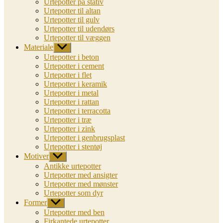
Urtepotter på stativ
Urtepotter til altan
Urtepotter til gulv
Urtepotter til udendørs
Urtepotter til væggen
Materiale
Vis
undermenu
Urtepotter i beton
Urtepotter i cement
Urtepotter i flet
Urtepotter i keramik
Urtepotter i metal
Urtepotter i rattan
Urtepotter i terracotta
Urtepotter i træ
Urtepotter i zink
Urtepotter i genbrugsplast
Urtepotter i stentøj
Motiver
Vis
undermenu
Antikke urtepotter
Urtepotter med ansigter
Urtepotter med mønster
Urtepotter som dyr
Former
Vis
undermenu
Urtepotter med ben
Firkantede urtepotter