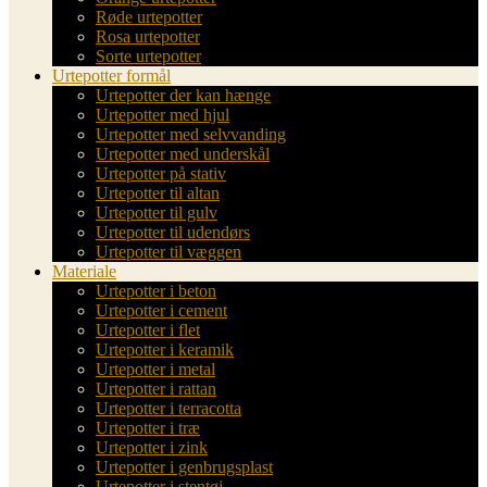
Røde urtepotter
Rosa urtepotter
Sorte urtepotter
Urtepotter formål
Urtepotter der kan hænge
Urtepotter med hjul
Urtepotter med selvvanding
Urtepotter med underskål
Urtepotter på stativ
Urtepotter til altan
Urtepotter til gulv
Urtepotter til udendørs
Urtepotter til væggen
Materiale
Urtepotter i beton
Urtepotter i cement
Urtepotter i flet
Urtepotter i keramik
Urtepotter i metal
Urtepotter i rattan
Urtepotter i terracotta
Urtepotter i træ
Urtepotter i zink
Urtepotter i genbrugsplast
Urtepotter i stentøj