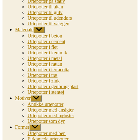
Urtepotter på stativ
Urtepotter til altan
Urtepotter til gulv
Urtepotter til udendørs
Urtepotter til væggen
Materiale
Vis
undermenu
Urtepotter i beton
Urtepotter i cement
Urtepotter i flet
Urtepotter i keramik
Urtepotter i metal
Urtepotter i rattan
Urtepotter i terracotta
Urtepotter i træ
Urtepotter i zink
Urtepotter i genbrugsplast
Urtepotter i stentøj
Motiver
Vis
undermenu
Antikke urtepotter
Urtepotter med ansigter
Urtepotter med mønster
Urtepotter som dyr
Former
Vis
undermenu
Urtepotter med ben
Firkantede urtepotter