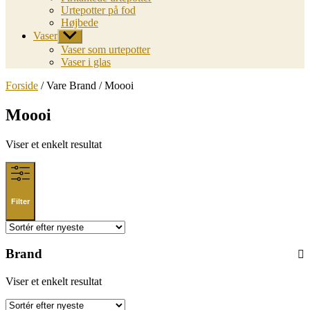
Urtepotter på fod
Højbede
Vaser
Vis
undermenu
Vaser som urtepotter
Vaser i glas
Forside
/ Vare Brand / Moooi
Moooi
Viser et enkelt resultat
Filter
Brand
Viser et enkelt resultat