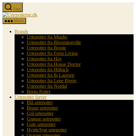
Spring
Søg
til
Urtepotterne.dk
indholdet
Menu
Brands
Urtepotter fra Muubs
Urtepotter fra Bloomingville
Urtepotter fra Broste
Urtepotter fra Ferm Living
Urtepotter fra Hay
Urtepotter fra House Doctor
Urtepotter fra Hübsch
Urtepotter fra Ib Laursen
Urtepotter fra Lene Bjerre
Urtepotter fra Nordal
Bergs Potter
Urtepotter farver
Blå urtepotter
Brune urtepotter
Grå urtepotter
Grønne urtepotter
Gule urtepotter
Hvide/lyse urtepotter
Orange urtepotter