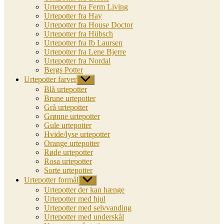
Urtepotter fra Ferm Living
Urtepotter fra Hay
Urtepotter fra House Doctor
Urtepotter fra Hübsch
Urtepotter fra Ib Laursen
Urtepotter fra Lene Bjerre
Urtepotter fra Nordal
Bergs Potter
Urtepotter farver
Vis
undermenu
Blå urtepotter
Brune urtepotter
Grå urtepotter
Grønne urtepotter
Gule urtepotter
Hvide/lyse urtepotter
Orange urtepotter
Røde urtepotter
Rosa urtepotter
Sorte urtepotter
Urtepotter formål
Vis
undermenu
Urtepotter der kan hænge
Urtepotter med hjul
Urtepotter med selvvanding
Urtepotter med underskål