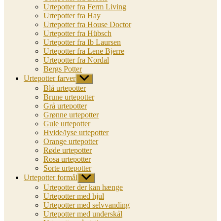
Urtepotter fra Ferm Living
Urtepotter fra Hay
Urtepotter fra House Doctor
Urtepotter fra Hübsch
Urtepotter fra Ib Laursen
Urtepotter fra Lene Bjerre
Urtepotter fra Nordal
Bergs Potter
Urtepotter farver
Vis
undermenu
Blå urtepotter
Brune urtepotter
Grå urtepotter
Grønne urtepotter
Gule urtepotter
Hvide/lyse urtepotter
Orange urtepotter
Røde urtepotter
Rosa urtepotter
Sorte urtepotter
Urtepotter formål
Vis
undermenu
Urtepotter der kan hænge
Urtepotter med hjul
Urtepotter med selvvanding
Urtepotter med underskål