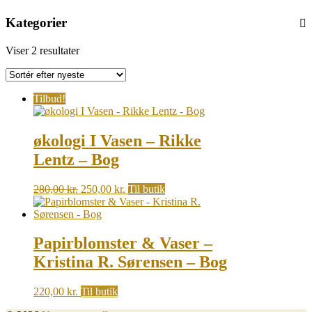
Kategorier
Sorted
Viser 2 resultater
by
latest
Tilbud!
økologi I Vasen – Rikke
Lentz – Bog
Original
Current
280,00
kr.
250,00
kr.
Til butik
price
price
was:
is:
280,00 kr..
250,00 kr..
Papirblomster & Vaser –
Kristina R. Sørensen – Bog
220,00
kr.
Til butik