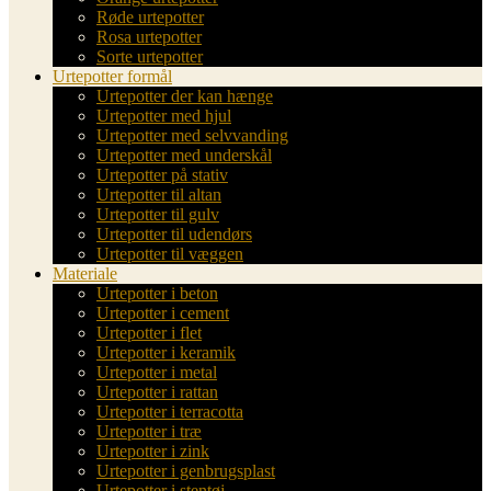
Røde urtepotter
Rosa urtepotter
Sorte urtepotter
Urtepotter formål
Urtepotter der kan hænge
Urtepotter med hjul
Urtepotter med selvvanding
Urtepotter med underskål
Urtepotter på stativ
Urtepotter til altan
Urtepotter til gulv
Urtepotter til udendørs
Urtepotter til væggen
Materiale
Urtepotter i beton
Urtepotter i cement
Urtepotter i flet
Urtepotter i keramik
Urtepotter i metal
Urtepotter i rattan
Urtepotter i terracotta
Urtepotter i træ
Urtepotter i zink
Urtepotter i genbrugsplast
Urtepotter i stentøj