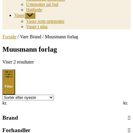
Urtepotter på fod
Højbede
Vaser
Vis
undermenu
Vaser som urtepotter
Vaser i glas
Forside
/ Vare Brand / Muusmann forlag
Muusmann forlag
Sorted
Viser 2 resultater
by
latest
Filter
kr.
kr.
Brand
Forhandler