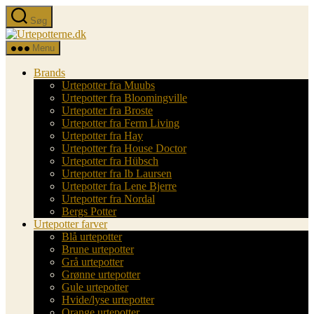
Spring
Søg
til
Urtepotterne.dk
indholdet
Menu
Brands
Urtepotter fra Muubs
Urtepotter fra Bloomingville
Urtepotter fra Broste
Urtepotter fra Ferm Living
Urtepotter fra Hay
Urtepotter fra House Doctor
Urtepotter fra Hübsch
Urtepotter fra Ib Laursen
Urtepotter fra Lene Bjerre
Urtepotter fra Nordal
Bergs Potter
Urtepotter farver
Blå urtepotter
Brune urtepotter
Grå urtepotter
Grønne urtepotter
Gule urtepotter
Hvide/lyse urtepotter
Orange urtepotter