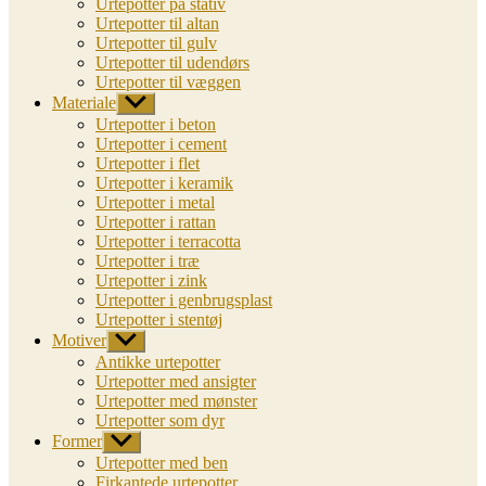
Urtepotter på stativ
Urtepotter til altan
Urtepotter til gulv
Urtepotter til udendørs
Urtepotter til væggen
Materiale
Vis
undermenu
Urtepotter i beton
Urtepotter i cement
Urtepotter i flet
Urtepotter i keramik
Urtepotter i metal
Urtepotter i rattan
Urtepotter i terracotta
Urtepotter i træ
Urtepotter i zink
Urtepotter i genbrugsplast
Urtepotter i stentøj
Motiver
Vis
undermenu
Antikke urtepotter
Urtepotter med ansigter
Urtepotter med mønster
Urtepotter som dyr
Former
Vis
undermenu
Urtepotter med ben
Firkantede urtepotter