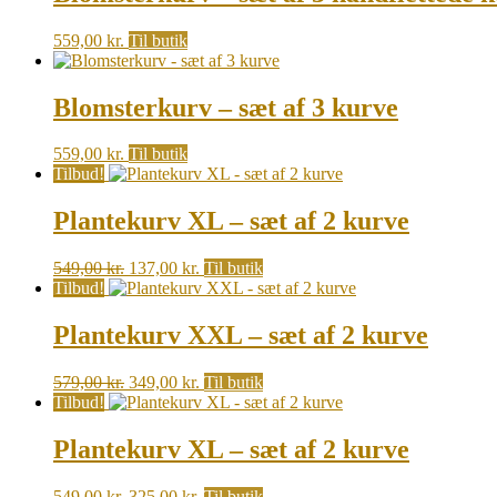
559,00
kr.
Til butik
Blomsterkurv – sæt af 3 kurve
559,00
kr.
Til butik
Tilbud!
Plantekurv XL – sæt af 2 kurve
Original
Current
549,00
kr.
137,00
kr.
Til butik
price
price
Tilbud!
was:
is:
549,00 kr..
137,00 kr..
Plantekurv XXL – sæt af 2 kurve
Original
Current
579,00
kr.
349,00
kr.
Til butik
price
price
Tilbud!
was:
is:
579,00 kr..
349,00 kr..
Plantekurv XL – sæt af 2 kurve
Original
Current
549,00
kr.
325,00
kr.
Til butik