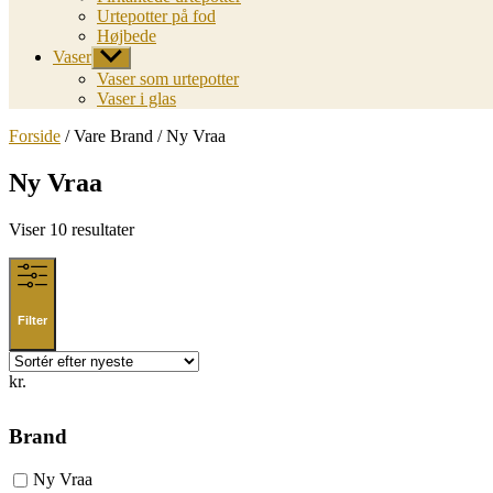
Urtepotter på fod
Højbede
Vaser
Vis
undermenu
Vaser som urtepotter
Vaser i glas
Forside
/ Vare Brand / Ny Vraa
Ny Vraa
Sorted
Viser 10 resultater
by
latest
Filter
kr.
Brand
Ny Vraa