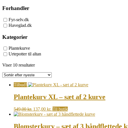
Forhandler
Fyr-selv.dk
Haveglad.dk
Kategorier
Plantekurve
Urtepotter til altan
Sorted
Viser 10 resultater
by
latest
Tilbud!
Plantekurv XL – sæt af 2 kurve
Original
Current
549,00
kr.
137,00
kr.
Til butik
price
price
was:
is:
549,00 kr..
137,00 kr..
Blomsterkurv – sæt af 3 håndflettede 