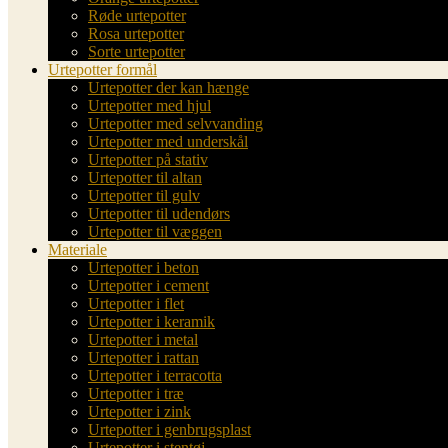
Røde urtepotter
Rosa urtepotter
Sorte urtepotter
Urtepotter formål
Urtepotter der kan hænge
Urtepotter med hjul
Urtepotter med selvvanding
Urtepotter med underskål
Urtepotter på stativ
Urtepotter til altan
Urtepotter til gulv
Urtepotter til udendørs
Urtepotter til væggen
Materiale
Urtepotter i beton
Urtepotter i cement
Urtepotter i flet
Urtepotter i keramik
Urtepotter i metal
Urtepotter i rattan
Urtepotter i terracotta
Urtepotter i træ
Urtepotter i zink
Urtepotter i genbrugsplast
Urtepotter i stentøj