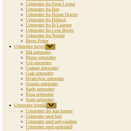
Urtepotter fra Ferm Living
Urtepotter fra Hay
Urtepotter fra House Doctor
Urtepotter fra Hübsch
Urtepotter fra Ib Laursen
Urtepotter fra Lene Bjerre
Urtepotter fra Nordal
Bergs Potter
Urtepotter farver
Vis
undermenu
Blå urtepotter
Brune urtepotter
Grå urtepotter
Grønne urtepotter
Gule urtepotter
Hvide/lyse urtepotter
Orange urtepotter
Røde urtepotter
Rosa urtepotter
Sorte urtepotter
Urtepotter formål
Vis
undermenu
Urtepotter der kan hænge
Urtepotter med hjul
Urtepotter med selvvanding
Urtepotter med underskål