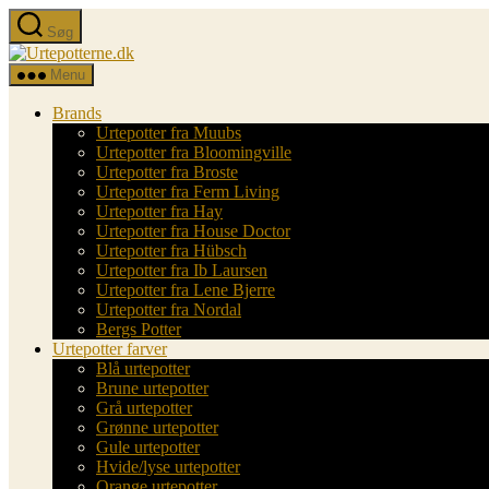
Spring
Søg
til
Urtepotterne.dk
indholdet
Menu
Brands
Urtepotter fra Muubs
Urtepotter fra Bloomingville
Urtepotter fra Broste
Urtepotter fra Ferm Living
Urtepotter fra Hay
Urtepotter fra House Doctor
Urtepotter fra Hübsch
Urtepotter fra Ib Laursen
Urtepotter fra Lene Bjerre
Urtepotter fra Nordal
Bergs Potter
Urtepotter farver
Blå urtepotter
Brune urtepotter
Grå urtepotter
Grønne urtepotter
Gule urtepotter
Hvide/lyse urtepotter
Orange urtepotter