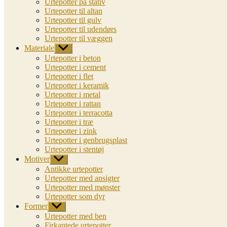
Urtepotter på stativ
Urtepotter til altan
Urtepotter til gulv
Urtepotter til udendørs
Urtepotter til væggen
Materiale
Vis
undermenu
Urtepotter i beton
Urtepotter i cement
Urtepotter i flet
Urtepotter i keramik
Urtepotter i metal
Urtepotter i rattan
Urtepotter i terracotta
Urtepotter i træ
Urtepotter i zink
Urtepotter i genbrugsplast
Urtepotter i stentøj
Motiver
Vis
undermenu
Antikke urtepotter
Urtepotter med ansigter
Urtepotter med mønster
Urtepotter som dyr
Former
Vis
undermenu
Urtepotter med ben
Firkantede urtepotter