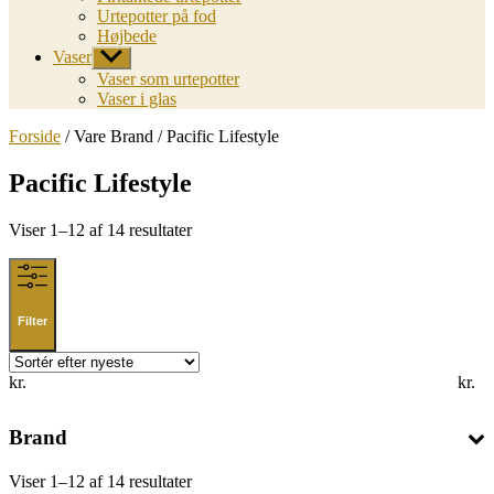
Urtepotter på fod
Højbede
Vaser
Vis
undermenu
Vaser som urtepotter
Vaser i glas
Forside
/ Vare Brand / Pacific Lifestyle
Pacific Lifestyle
Sorted
Viser 1–12 af 14 resultater
by
latest
Filter
kr.
kr.
Brand
Sorted
Viser 1–12 af 14 resultater