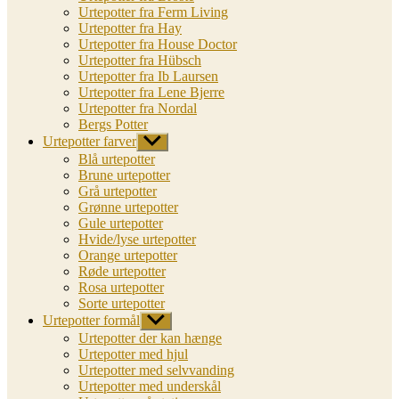
Urtepotter fra Ferm Living
Urtepotter fra Hay
Urtepotter fra House Doctor
Urtepotter fra Hübsch
Urtepotter fra Ib Laursen
Urtepotter fra Lene Bjerre
Urtepotter fra Nordal
Bergs Potter
Urtepotter farver
Vis
undermenu
Blå urtepotter
Brune urtepotter
Grå urtepotter
Grønne urtepotter
Gule urtepotter
Hvide/lyse urtepotter
Orange urtepotter
Røde urtepotter
Rosa urtepotter
Sorte urtepotter
Urtepotter formål
Vis
undermenu
Urtepotter der kan hænge
Urtepotter med hjul
Urtepotter med selvvanding
Urtepotter med underskål