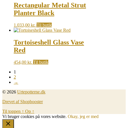
Rectangular Metal Strut
Planter Black
1.033,00
kr.
Til butik
Tortoiseshell Glass Vase
Red
454,00
kr.
Til butik
1
2
→
© 2026
Urtepotterne.dk
Drevet af Shopbooster
Til toppen
↑
Op
↑
Vi bruger cookies på vores website.
Okay, jeg er med