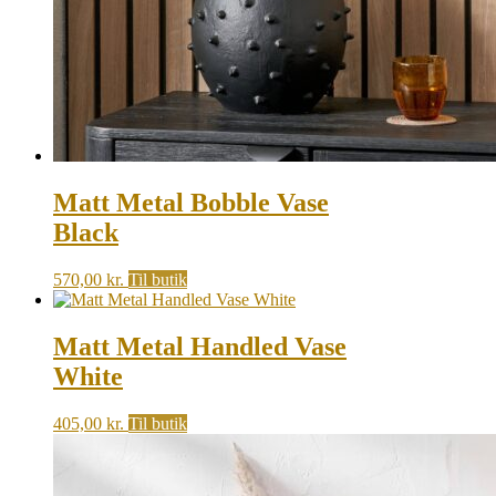
Matt Metal Bobble Vase
Black
570,00
kr.
Til butik
Matt Metal Handled Vase
White
405,00
kr.
Til butik