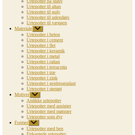
Urtepotter på stativ
Urtepotter til altan
Urtepotter til gulv
Urtepotter til udendørs
Urtepotter til væggen
Materiale
Vis
undermenu
Urtepotter i beton
Urtepotter i cement
Urtepotter i flet
Urtepotter i keramik
Urtepotter i metal
Urtepotter i rattan
Urtepotter i terracotta
Urtepotter i træ
Urtepotter i zink
Urtepotter i genbrugsplast
Urtepotter i stentøj
Motiver
Vis
undermenu
Antikke urtepotter
Urtepotter med ansigter
Urtepotter med mønster
Urtepotter som dyr
Former
Vis
undermenu
Urtepotter med ben
Firkantede urtepotter