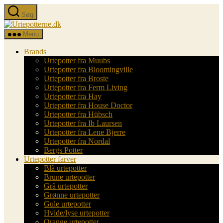
Spring
Søg
til
Urtepotterne.dk
indholdet
Menu
Brands
Urtepotter fra Muubs
Urtepotter fra Bloomingville
Urtepotter fra Broste
Urtepotter fra Ferm Living
Urtepotter fra Hay
Urtepotter fra House Doctor
Urtepotter fra Hübsch
Urtepotter fra Ib Laursen
Urtepotter fra Lene Bjerre
Urtepotter fra Nordal
Bergs Potter
Urtepotter farver
Blå urtepotter
Brune urtepotter
Grå urtepotter
Grønne urtepotter
Gule urtepotter
Hvide/lyse urtepotter
Orange urtepotter