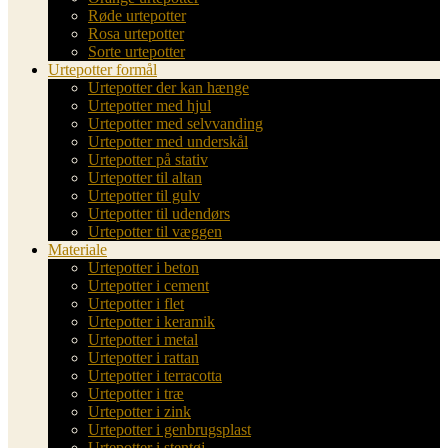
Røde urtepotter
Rosa urtepotter
Sorte urtepotter
Urtepotter formål
Urtepotter der kan hænge
Urtepotter med hjul
Urtepotter med selvvanding
Urtepotter med underskål
Urtepotter på stativ
Urtepotter til altan
Urtepotter til gulv
Urtepotter til udendørs
Urtepotter til væggen
Materiale
Urtepotter i beton
Urtepotter i cement
Urtepotter i flet
Urtepotter i keramik
Urtepotter i metal
Urtepotter i rattan
Urtepotter i terracotta
Urtepotter i træ
Urtepotter i zink
Urtepotter i genbrugsplast
Urtepotter i stentøj