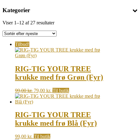
Kategorier
Sorted
Viser 1–12 af 27 resultater
by
latest
Tilbud!
RIG-TIG YOUR TREE
krukke med frø Grøn (Fyr)
Original
Current
99,00
kr.
79,00
kr.
Til butik
price
price
was:
is:
99,00 kr..
79,00 kr..
RIG-TIG YOUR TREE
krukke med frø Blå (Fyr)
99,00
kr.
Til butik