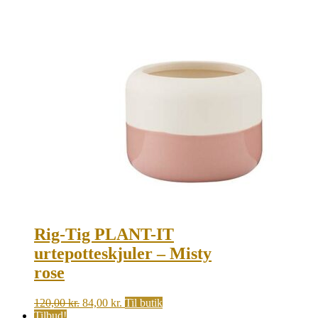
Rig-Tig PLANT-IT
urtepotteskjuler – Misty
rose
Original
Current
120,00
kr.
84,00
kr.
Til butik
price
price
Tilbud!