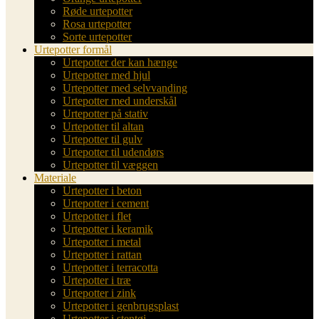
Røde urtepotter
Rosa urtepotter
Sorte urtepotter
Urtepotter formål
Urtepotter der kan hænge
Urtepotter med hjul
Urtepotter med selvvanding
Urtepotter med underskål
Urtepotter på stativ
Urtepotter til altan
Urtepotter til gulv
Urtepotter til udendørs
Urtepotter til væggen
Materiale
Urtepotter i beton
Urtepotter i cement
Urtepotter i flet
Urtepotter i keramik
Urtepotter i metal
Urtepotter i rattan
Urtepotter i terracotta
Urtepotter i træ
Urtepotter i zink
Urtepotter i genbrugsplast
Urtepotter i stentøj