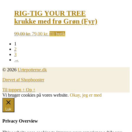
RIG-TIG YOUR TREE
krukke med frø Grøn (Fyr)
Original
Current
99,00
kr.
79,00
kr.
Til butik
price
price
1
was:
is:
2
99,00 kr..
79,00 kr..
3
→
© 2026
Urtepotterne.dk
Drevet af Shopbooster
Til toppen
↑
Op
↑
Vi bruger cookies på vores website.
Okay, jeg er med
Luk
Privacy Overview