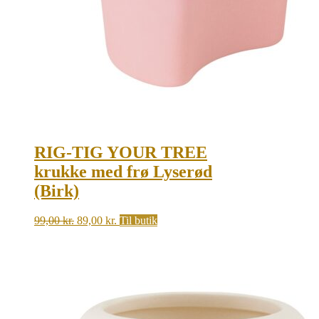
RIG-TIG YOUR TREE
krukke med frø Lyserød
(Birk)
Original
Current
99,00
kr.
89,00
kr.
Til butik
price
price
was:
is:
99,00 kr..
89,00 kr..