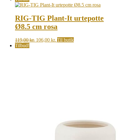
RIG-TIG Plant-It urtepotte
Ø8.5 cm rosa
Original
Current
119,00
kr.
106,00
kr.
Til butik
price
price
Tilbud!
was:
is:
119,00 kr..
106,00 kr..