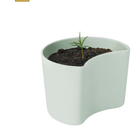
was:
is:
120,00 kr..
84,00 kr..