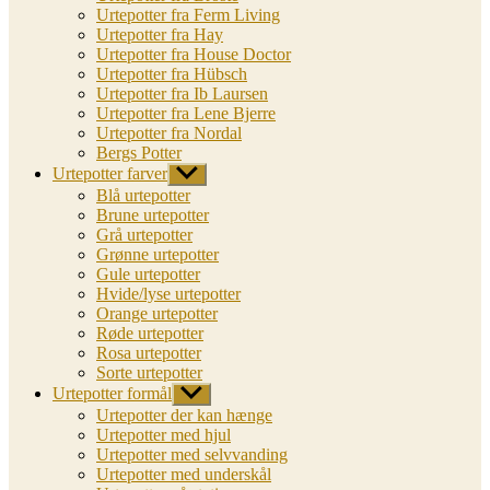
Urtepotter fra Ferm Living
Urtepotter fra Hay
Urtepotter fra House Doctor
Urtepotter fra Hübsch
Urtepotter fra Ib Laursen
Urtepotter fra Lene Bjerre
Urtepotter fra Nordal
Bergs Potter
Urtepotter farver
Vis
undermenu
Blå urtepotter
Brune urtepotter
Grå urtepotter
Grønne urtepotter
Gule urtepotter
Hvide/lyse urtepotter
Orange urtepotter
Røde urtepotter
Rosa urtepotter
Sorte urtepotter
Urtepotter formål
Vis
undermenu
Urtepotter der kan hænge
Urtepotter med hjul
Urtepotter med selvvanding
Urtepotter med underskål