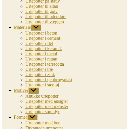
Urtepotter på stativ
Urtepotter til altan
Urtepotter til gulv
Urtepotter til udendørs
Urtepotter til væggen
Materiale
Vis
undermenu
Urtepotter i beton
Urtepotter i cement
Urtepotter i flet
Urtepotter i keramik
Urtepotter i metal
Urtepotter i rattan
Urtepotter i terracotta
Urtepotter i træ
Urtepotter i zink
Urtepotter i genbrugsplast
Urtepotter i stentøj
Motiver
Vis
undermenu
Antikke urtepotter
Urtepotter med ansigter
Urtepotter med mønster
Urtepotter som dyr
Former
Vis
undermenu
Urtepotter med ben
Firkantede urtepotter