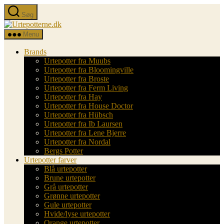
Spring
Søg
til
Urtepotterne.dk
indholdet
Menu
Brands
Urtepotter fra Muubs
Urtepotter fra Bloomingville
Urtepotter fra Broste
Urtepotter fra Ferm Living
Urtepotter fra Hay
Urtepotter fra House Doctor
Urtepotter fra Hübsch
Urtepotter fra Ib Laursen
Urtepotter fra Lene Bjerre
Urtepotter fra Nordal
Bergs Potter
Urtepotter farver
Blå urtepotter
Brune urtepotter
Grå urtepotter
Grønne urtepotter
Gule urtepotter
Hvide/lyse urtepotter
Orange urtepotter