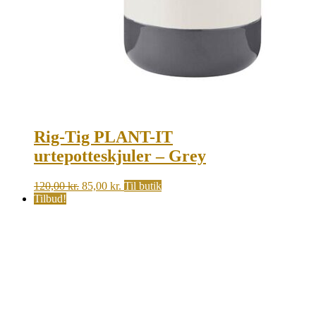
Rig-Tig PLANT-IT
urtepotteskjuler – Grey
Original
Current
120,00
kr.
85,00
kr.
Til butik
price
price
Tilbud!
was:
is:
120,00 kr..
85,00 kr..