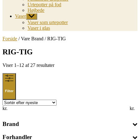
Urtepotter på fod
Højbede
Vaser
Vis
undermenu
Vaser som urtepotter
Vaser i glas
Forside
/ Vare Brand / RIG-TIG
RIG-TIG
Sorted
Viser 1–12 af 27 resultater
by
latest
Filter
kr.
kr.
Brand
Forhandler