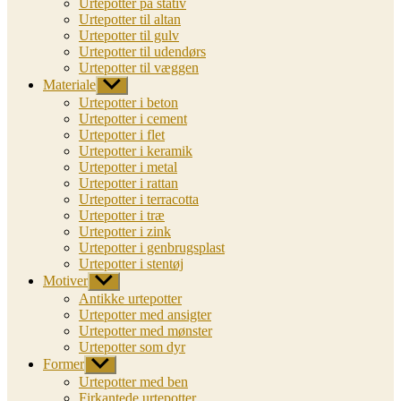
Urtepotter på stativ
Urtepotter til altan
Urtepotter til gulv
Urtepotter til udendørs
Urtepotter til væggen
Materiale
Vis
undermenu
Urtepotter i beton
Urtepotter i cement
Urtepotter i flet
Urtepotter i keramik
Urtepotter i metal
Urtepotter i rattan
Urtepotter i terracotta
Urtepotter i træ
Urtepotter i zink
Urtepotter i genbrugsplast
Urtepotter i stentøj
Motiver
Vis
undermenu
Antikke urtepotter
Urtepotter med ansigter
Urtepotter med mønster
Urtepotter som dyr
Former
Vis
undermenu
Urtepotter med ben
Firkantede urtepotter