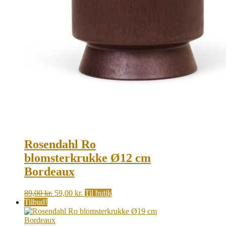
Rosendahl Ro
blomsterkrukke Ø12 cm
Bordeaux
Original
Current
89,00
kr.
59,00
kr.
Til butik
price
price
Tilbud!
was:
is:
89,00 kr..
59,00 kr..