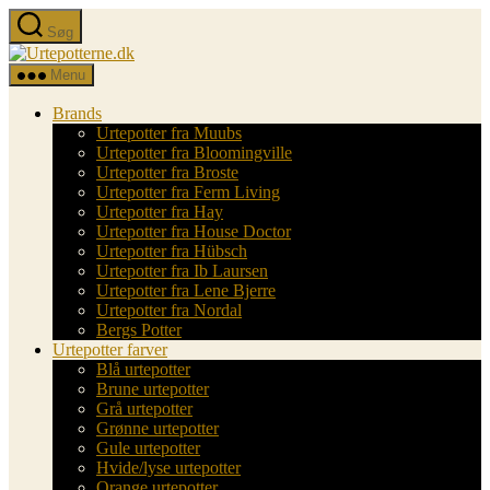
Spring
Søg
til
Urtepotterne.dk
indholdet
Menu
Brands
Urtepotter fra Muubs
Urtepotter fra Bloomingville
Urtepotter fra Broste
Urtepotter fra Ferm Living
Urtepotter fra Hay
Urtepotter fra House Doctor
Urtepotter fra Hübsch
Urtepotter fra Ib Laursen
Urtepotter fra Lene Bjerre
Urtepotter fra Nordal
Bergs Potter
Urtepotter farver
Blå urtepotter
Brune urtepotter
Grå urtepotter
Grønne urtepotter
Gule urtepotter
Hvide/lyse urtepotter
Orange urtepotter