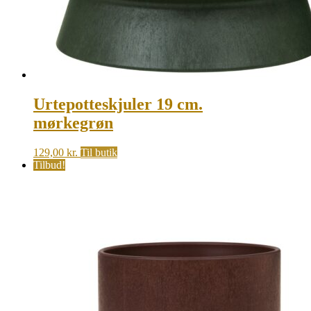
Urtepotteskjuler 19 cm.
mørkegrøn
129,00
kr.
Til butik
Tilbud!