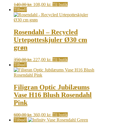
Original
Current
140,00
kr.
108,00
kr.
Til butik
price
price
Tilbud!
was:
is:
140,00 kr..
108,00 kr..
Rosendahl – Recycled
Urtepotteskjuler Ø30 cm
grøn
Original
Current
350,00
kr.
227,00
kr.
Til butik
price
price
Tilbud!
was:
is:
350,00 kr..
227,00 kr..
Filigran Optic Jubilæums
Vase H16 Blush Rosendahl
Pink
Original
Current
600,00
kr.
360,00
kr.
Til butik
price
price
Tilbud!
was:
is: