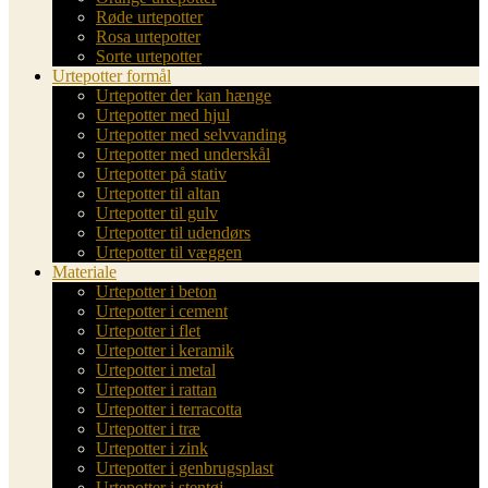
Røde urtepotter
Rosa urtepotter
Sorte urtepotter
Urtepotter formål
Urtepotter der kan hænge
Urtepotter med hjul
Urtepotter med selvvanding
Urtepotter med underskål
Urtepotter på stativ
Urtepotter til altan
Urtepotter til gulv
Urtepotter til udendørs
Urtepotter til væggen
Materiale
Urtepotter i beton
Urtepotter i cement
Urtepotter i flet
Urtepotter i keramik
Urtepotter i metal
Urtepotter i rattan
Urtepotter i terracotta
Urtepotter i træ
Urtepotter i zink
Urtepotter i genbrugsplast
Urtepotter i stentøj