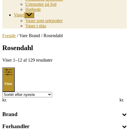
Urtepotter på fod
Højbede
Vaser
Vis
undermenu
Vaser som urtepotter
Vaser i glas
Forside
/ Vare Brand / Rosendahl
Rosendahl
Sorted
Viser 1–12 af 129 resultater
by
latest
Filter
kr.
kr.
Brand
Forhandler