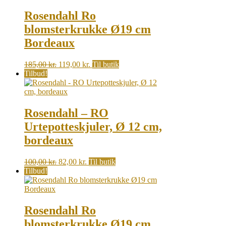
Rosendahl Ro
blomsterkrukke Ø19 cm
Bordeaux
Original
Current
185,00
kr.
119,00
kr.
Til butik
price
price
Tilbud!
was:
is:
185,00 kr..
119,00 kr..
Rosendahl – RO
Urtepotteskjuler, Ø 12 cm,
bordeaux
Original
Current
100,00
kr.
82,00
kr.
Til butik
price
price
Tilbud!
was:
is:
100,00 kr..
82,00 kr..
Rosendahl Ro
blomsterkrukke Ø19 cm