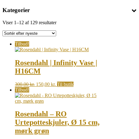
Kategorier
Sorted
Viser 1–12 af 129 resultater
by
latest
Tilbud!
Rosendahl | Infinity Vase |
H16CM
Original
Current
300,00
kr.
150,00
kr.
Til butik
price
price
Tilbud!
was:
is:
300,00 kr..
150,00 kr..
Rosendahl – RO
Urtepotteskjuler, Ø 15 cm,
mørk grøn