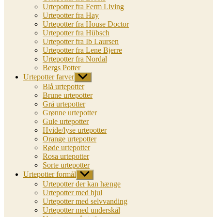
Urtepotter fra Ferm Living
Urtepotter fra Hay
Urtepotter fra House Doctor
Urtepotter fra Hübsch
Urtepotter fra Ib Laursen
Urtepotter fra Lene Bjerre
Urtepotter fra Nordal
Bergs Potter
Urtepotter farver
Vis
undermenu
Blå urtepotter
Brune urtepotter
Grå urtepotter
Grønne urtepotter
Gule urtepotter
Hvide/lyse urtepotter
Orange urtepotter
Røde urtepotter
Rosa urtepotter
Sorte urtepotter
Urtepotter formål
Vis
undermenu
Urtepotter der kan hænge
Urtepotter med hjul
Urtepotter med selvvanding
Urtepotter med underskål