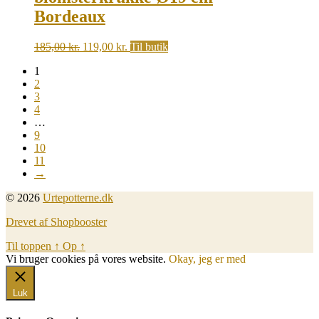
Bordeaux
Original
Current
185,00
kr.
119,00
kr.
Til butik
price
price
1
was:
is:
2
185,00 kr..
119,00 kr..
3
4
…
9
10
11
→
© 2026
Urtepotterne.dk
Drevet af Shopbooster
Til toppen
↑
Op
↑
Vi bruger cookies på vores website.
Okay, jeg er med
Luk