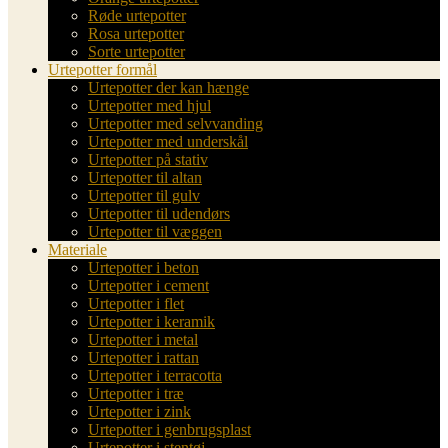
Røde urtepotter
Rosa urtepotter
Sorte urtepotter
Urtepotter formål
Urtepotter der kan hænge
Urtepotter med hjul
Urtepotter med selvvanding
Urtepotter med underskål
Urtepotter på stativ
Urtepotter til altan
Urtepotter til gulv
Urtepotter til udendørs
Urtepotter til væggen
Materiale
Urtepotter i beton
Urtepotter i cement
Urtepotter i flet
Urtepotter i keramik
Urtepotter i metal
Urtepotter i rattan
Urtepotter i terracotta
Urtepotter i træ
Urtepotter i zink
Urtepotter i genbrugsplast
Urtepotter i stentøj