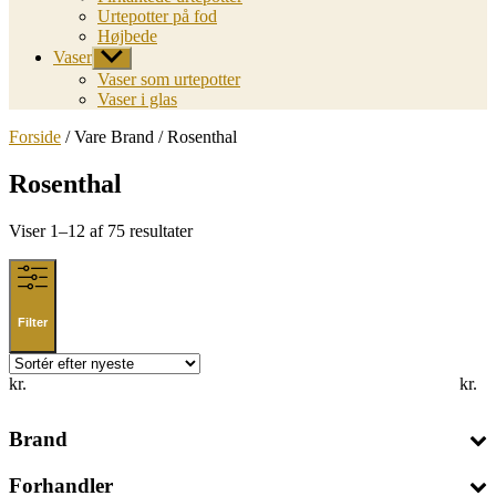
Urtepotter på fod
Højbede
Vaser
Vis
undermenu
Vaser som urtepotter
Vaser i glas
Forside
/ Vare Brand / Rosenthal
Rosenthal
Sorted
Viser 1–12 af 75 resultater
by
latest
Filter
kr.
kr.
Brand
Forhandler