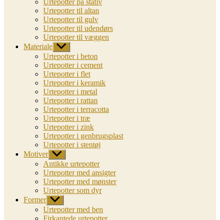
Urtepotter på stativ
Urtepotter til altan
Urtepotter til gulv
Urtepotter til udendørs
Urtepotter til væggen
Materiale
Vis
undermenu
Urtepotter i beton
Urtepotter i cement
Urtepotter i flet
Urtepotter i keramik
Urtepotter i metal
Urtepotter i rattan
Urtepotter i terracotta
Urtepotter i træ
Urtepotter i zink
Urtepotter i genbrugsplast
Urtepotter i stentøj
Motiver
Vis
undermenu
Antikke urtepotter
Urtepotter med ansigter
Urtepotter med mønster
Urtepotter som dyr
Former
Vis
undermenu
Urtepotter med ben
Firkantede urtepotter