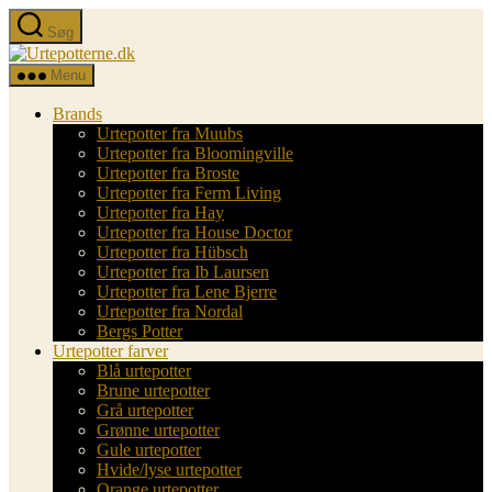
Spring
Søg
til
Urtepotterne.dk
indholdet
Menu
Brands
Urtepotter fra Muubs
Urtepotter fra Bloomingville
Urtepotter fra Broste
Urtepotter fra Ferm Living
Urtepotter fra Hay
Urtepotter fra House Doctor
Urtepotter fra Hübsch
Urtepotter fra Ib Laursen
Urtepotter fra Lene Bjerre
Urtepotter fra Nordal
Bergs Potter
Urtepotter farver
Blå urtepotter
Brune urtepotter
Grå urtepotter
Grønne urtepotter
Gule urtepotter
Hvide/lyse urtepotter
Orange urtepotter