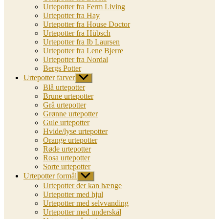
Urtepotter fra Ferm Living
Urtepotter fra Hay
Urtepotter fra House Doctor
Urtepotter fra Hübsch
Urtepotter fra Ib Laursen
Urtepotter fra Lene Bjerre
Urtepotter fra Nordal
Bergs Potter
Urtepotter farver
Vis
undermenu
Blå urtepotter
Brune urtepotter
Grå urtepotter
Grønne urtepotter
Gule urtepotter
Hvide/lyse urtepotter
Orange urtepotter
Røde urtepotter
Rosa urtepotter
Sorte urtepotter
Urtepotter formål
Vis
undermenu
Urtepotter der kan hænge
Urtepotter med hjul
Urtepotter med selvvanding
Urtepotter med underskål