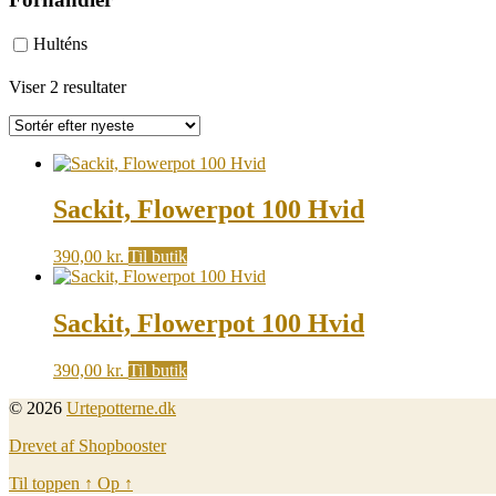
Hulténs
Sorted
Viser 2 resultater
by
latest
Sackit, Flowerpot 100 Hvid
390,00
kr.
Til butik
Sackit, Flowerpot 100 Hvid
390,00
kr.
Til butik
© 2026
Urtepotterne.dk
Drevet af Shopbooster
Til toppen
↑
Op
↑