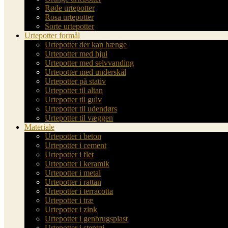
Røde urtepotter
Rosa urtepotter
Sorte urtepotter
Urtepotter formål
Urtepotter der kan hænge
Urtepotter med hjul
Urtepotter med selvvanding
Urtepotter med underskål
Urtepotter på stativ
Urtepotter til altan
Urtepotter til gulv
Urtepotter til udendørs
Urtepotter til væggen
Materiale
Urtepotter i beton
Urtepotter i cement
Urtepotter i flet
Urtepotter i keramik
Urtepotter i metal
Urtepotter i rattan
Urtepotter i terracotta
Urtepotter i træ
Urtepotter i zink
Urtepotter i genbrugsplast
Urtepotter i stentøj