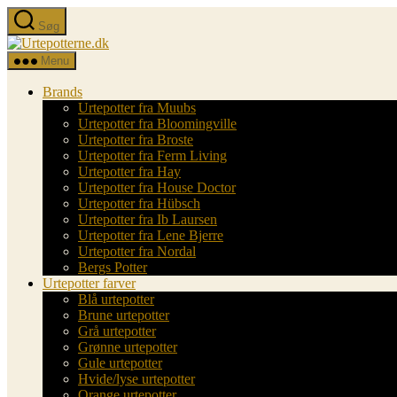
Spring
Søg
til
Urtepotterne.dk
indholdet
Menu
Brands
Urtepotter fra Muubs
Urtepotter fra Bloomingville
Urtepotter fra Broste
Urtepotter fra Ferm Living
Urtepotter fra Hay
Urtepotter fra House Doctor
Urtepotter fra Hübsch
Urtepotter fra Ib Laursen
Urtepotter fra Lene Bjerre
Urtepotter fra Nordal
Bergs Potter
Urtepotter farver
Blå urtepotter
Brune urtepotter
Grå urtepotter
Grønne urtepotter
Gule urtepotter
Hvide/lyse urtepotter
Orange urtepotter