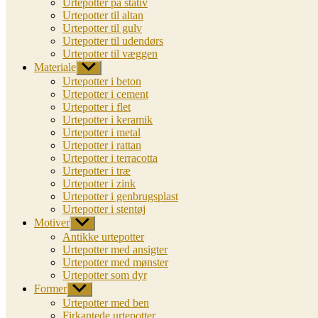
Urtepotter på stativ
Urtepotter til altan
Urtepotter til gulv
Urtepotter til udendørs
Urtepotter til væggen
Materiale
Vis
undermenu
Urtepotter i beton
Urtepotter i cement
Urtepotter i flet
Urtepotter i keramik
Urtepotter i metal
Urtepotter i rattan
Urtepotter i terracotta
Urtepotter i træ
Urtepotter i zink
Urtepotter i genbrugsplast
Urtepotter i stentøj
Motiver
Vis
undermenu
Antikke urtepotter
Urtepotter med ansigter
Urtepotter med mønster
Urtepotter som dyr
Former
Vis
undermenu
Urtepotter med ben
Firkantede urtepotter