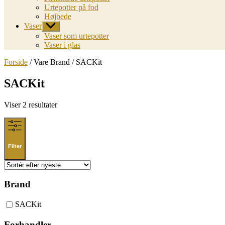
Urtepotter på fod
Højbede
Vaser
Vis
undermenu
Vaser som urtepotter
Vaser i glas
Forside
/ Vare Brand / SACKit
SACKit
Sorted
Viser 2 resultater
by
latest
Filter
Brand
SACKit
Forhandler