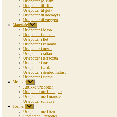
Urtepotter på stativ
Urtepotter til altan
Urtepotter til gulv
Urtepotter til udendørs
Urtepotter til væggen
Materiale
Vis
undermenu
Urtepotter i beton
Urtepotter i cement
Urtepotter i flet
Urtepotter i keramik
Urtepotter i metal
Urtepotter i rattan
Urtepotter i terracotta
Urtepotter i træ
Urtepotter i zink
Urtepotter i genbrugsplast
Urtepotter i stentøj
Motiver
Vis
undermenu
Antikke urtepotter
Urtepotter med ansigter
Urtepotter med mønster
Urtepotter som dyr
Former
Vis
undermenu
Urtepotter med ben
Firkantede urtepotter