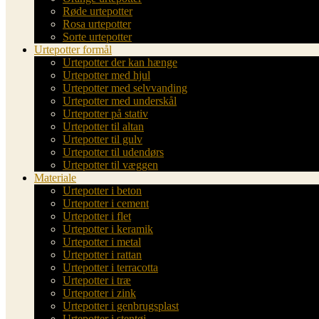
Røde urtepotter
Rosa urtepotter
Sorte urtepotter
Urtepotter formål
Urtepotter der kan hænge
Urtepotter med hjul
Urtepotter med selvvanding
Urtepotter med underskål
Urtepotter på stativ
Urtepotter til altan
Urtepotter til gulv
Urtepotter til udendørs
Urtepotter til væggen
Materiale
Urtepotter i beton
Urtepotter i cement
Urtepotter i flet
Urtepotter i keramik
Urtepotter i metal
Urtepotter i rattan
Urtepotter i terracotta
Urtepotter i træ
Urtepotter i zink
Urtepotter i genbrugsplast
Urtepotter i stentøj