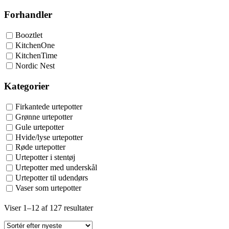
Forhandler
Booztlet
KitchenOne
KitchenTime
Nordic Nest
Kategorier
Firkantede urtepotter
Grønne urtepotter
Gule urtepotter
Hvide/lyse urtepotter
Røde urtepotter
Urtepotter i stentøj
Urtepotter med underskål
Urtepotter til udendørs
Vaser som urtepotter
Sorted
Viser 1–12 af 127 resultater
by
latest