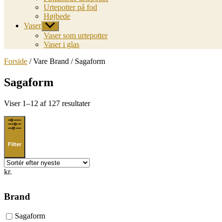
Urtepotter på fod
Højbede
Vaser
Vis
undermenu
Vaser som urtepotter
Vaser i glas
Forside
/ Vare Brand / Sagaform
Sagaform
Sorted
Viser 1–12 af 127 resultater
by
latest
Filter
kr.
Brand
Sagaform