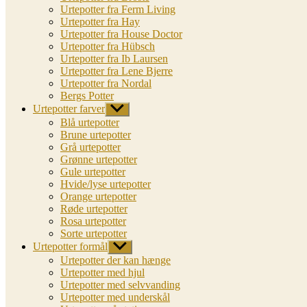
Urtepotter fra Ferm Living
Urtepotter fra Hay
Urtepotter fra House Doctor
Urtepotter fra Hübsch
Urtepotter fra Ib Laursen
Urtepotter fra Lene Bjerre
Urtepotter fra Nordal
Bergs Potter
Urtepotter farver
Vis
undermenu
Blå urtepotter
Brune urtepotter
Grå urtepotter
Grønne urtepotter
Gule urtepotter
Hvide/lyse urtepotter
Orange urtepotter
Røde urtepotter
Rosa urtepotter
Sorte urtepotter
Urtepotter formål
Vis
undermenu
Urtepotter der kan hænge
Urtepotter med hjul
Urtepotter med selvvanding
Urtepotter med underskål