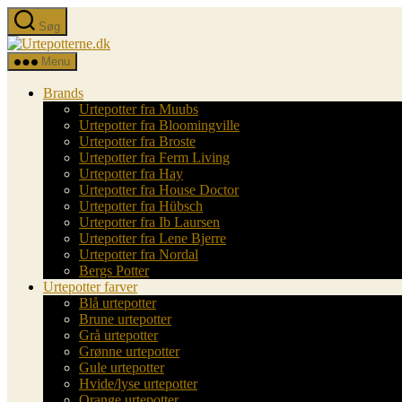
Spring
Søg
til
Urtepotterne.dk
indholdet
Menu
Brands
Urtepotter fra Muubs
Urtepotter fra Bloomingville
Urtepotter fra Broste
Urtepotter fra Ferm Living
Urtepotter fra Hay
Urtepotter fra House Doctor
Urtepotter fra Hübsch
Urtepotter fra Ib Laursen
Urtepotter fra Lene Bjerre
Urtepotter fra Nordal
Bergs Potter
Urtepotter farver
Blå urtepotter
Brune urtepotter
Grå urtepotter
Grønne urtepotter
Gule urtepotter
Hvide/lyse urtepotter
Orange urtepotter