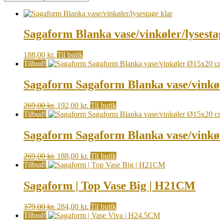
Sagaform Blanka vase/vinkøler/lysesta
188,00
kr.
Til butik
Tilbud!
Sagaform Sagaform Blanka vase/vink
Original
Current
269,00
kr.
192,00
kr.
Til butik
price
price
Tilbud!
was:
is:
269,00 kr..
192,00 kr..
Sagaform Sagaform Blanka vase/vink
Original
Current
269,00
kr.
188,00
kr.
Til butik
price
price
Tilbud!
was:
is:
269,00 kr..
188,00 kr..
Sagaform | Top Vase Big | H21CM
Original
Current
379,00
kr.
284,00
kr.
Til butik
price
price
Tilbud!