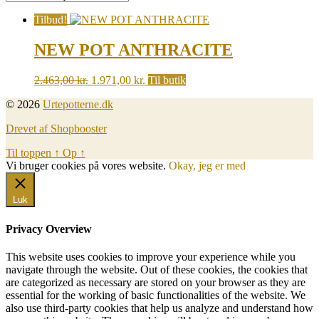
Tilbud!
NEW POT ANTHRACITE
Original
Current
2.463,00
kr.
1.971,00
kr.
Til butik
price
price
© 2026
Urtepotterne.dk
was:
is:
2.463,00 kr..
1.971,00 kr..
Drevet af Shopbooster
Til toppen
↑
Op
↑
Vi bruger cookies på vores website.
Okay, jeg er med
Luk
Privacy Overview
This website uses cookies to improve your experience while you
navigate through the website. Out of these cookies, the cookies that
are categorized as necessary are stored on your browser as they are
essential for the working of basic functionalities of the website. We
also use third-party cookies that help us analyze and understand how