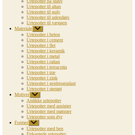
Urtepotter på stativ
Urtepotter til altan
Urtepotter til gulv
Urtepotter til udendørs
Urtepotter til væggen
Materiale
Vis
undermenu
Urtepotter i beton
Urtepotter i cement
Urtepotter i flet
Urtepotter i keramik
Urtepotter i metal
Urtepotter i rattan
Urtepotter i terracotta
Urtepotter i træ
Urtepotter i zink
Urtepotter i genbrugsplast
Urtepotter i stentøj
Motiver
Vis
undermenu
Antikke urtepotter
Urtepotter med ansigter
Urtepotter med mønster
Urtepotter som dyr
Former
Vis
undermenu
Urtepotter med ben
Firkantede urtepotter