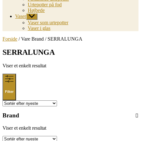
Urtepotter på fod
Højbede
Vaser
Vis
undermenu
Vaser som urtepotter
Vaser i glas
Forside
/ Vare Brand / SERRALUNGA
SERRALUNGA
Viser et enkelt resultat
Filter
Brand
Viser et enkelt resultat