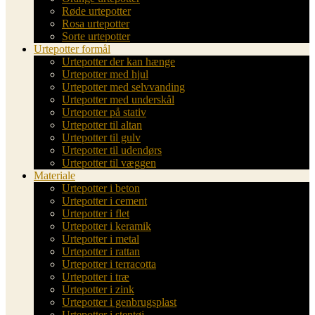
Røde urtepotter
Rosa urtepotter
Sorte urtepotter
Urtepotter formål
Urtepotter der kan hænge
Urtepotter med hjul
Urtepotter med selvvanding
Urtepotter med underskål
Urtepotter på stativ
Urtepotter til altan
Urtepotter til gulv
Urtepotter til udendørs
Urtepotter til væggen
Materiale
Urtepotter i beton
Urtepotter i cement
Urtepotter i flet
Urtepotter i keramik
Urtepotter i metal
Urtepotter i rattan
Urtepotter i terracotta
Urtepotter i træ
Urtepotter i zink
Urtepotter i genbrugsplast
Urtepotter i stentøj