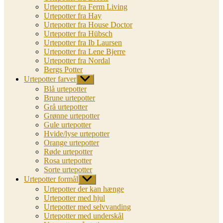
Urtepotter fra Ferm Living
Urtepotter fra Hay
Urtepotter fra House Doctor
Urtepotter fra Hübsch
Urtepotter fra Ib Laursen
Urtepotter fra Lene Bjerre
Urtepotter fra Nordal
Bergs Potter
Urtepotter farver
Vis
undermenu
Blå urtepotter
Brune urtepotter
Grå urtepotter
Grønne urtepotter
Gule urtepotter
Hvide/lyse urtepotter
Orange urtepotter
Røde urtepotter
Rosa urtepotter
Sorte urtepotter
Urtepotter formål
Vis
undermenu
Urtepotter der kan hænge
Urtepotter med hjul
Urtepotter med selvvanding
Urtepotter med underskål