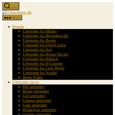
Spring
Søg
til
Urtepotterne.dk
indholdet
Menu
Brands
Urtepotter fra Muubs
Urtepotter fra Bloomingville
Urtepotter fra Broste
Urtepotter fra Ferm Living
Urtepotter fra Hay
Urtepotter fra House Doctor
Urtepotter fra Hübsch
Urtepotter fra Ib Laursen
Urtepotter fra Lene Bjerre
Urtepotter fra Nordal
Bergs Potter
Urtepotter farver
Blå urtepotter
Brune urtepotter
Grå urtepotter
Grønne urtepotter
Gule urtepotter
Hvide/lyse urtepotter
Orange urtepotter