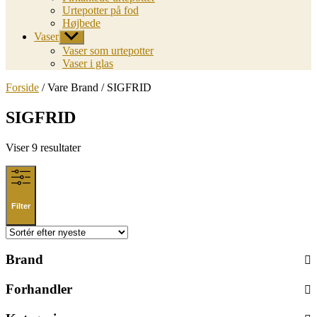
Urtepotter på fod
Højbede
Vaser
Vis
undermenu
Vaser som urtepotter
Vaser i glas
Forside
/ Vare Brand / SIGFRID
SIGFRID
Sorted
Viser 9 resultater
by
latest
Filter
Brand
Forhandler