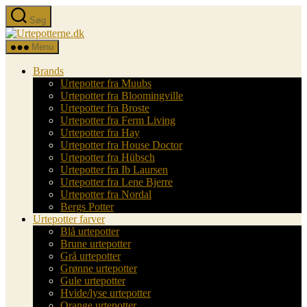
Spring
Søg
til
Urtepotterne.dk
indholdet
Menu
Brands
Urtepotter fra Muubs
Urtepotter fra Bloomingville
Urtepotter fra Broste
Urtepotter fra Ferm Living
Urtepotter fra Hay
Urtepotter fra House Doctor
Urtepotter fra Hübsch
Urtepotter fra Ib Laursen
Urtepotter fra Lene Bjerre
Urtepotter fra Nordal
Bergs Potter
Urtepotter farver
Blå urtepotter
Brune urtepotter
Grå urtepotter
Grønne urtepotter
Gule urtepotter
Hvide/lyse urtepotter
Orange urtepotter