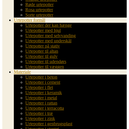
Røde urtepotter
Rosa urtepotter
Sorte urtepotter
Urtepotter formål
Urtepotter der kan hænge
Urtepotter med hjul
Urtepotter med selvvanding
Urtepotter med underskål
Urtepotter på stativ
Urtepotter til altan
Urtepotter til gulv
Urtepotter til udendørs
Urtepotter til væggen
Materiale
Urtepotter i beton
Urtepotter i cement
Urtepotter i flet
Urtepotter i keramik
Urtepotter i metal
Urtepotter i rattan
Urtepotter i terracotta
Urtepotter i træ
Urtepotter i zink
Urtepotter i genbrugsplast
Urtepotter i stentøj