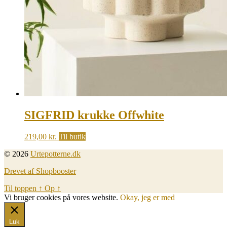
SIGFRID krukke Offwhite
219,00
kr.
Til butik
© 2026
Urtepotterne.dk
Drevet af Shopbooster
Til toppen
↑
Op
↑
Vi bruger cookies på vores website.
Okay, jeg er med
Luk