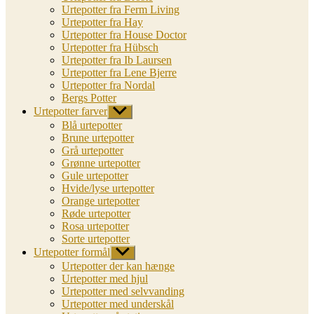
Urtepotter fra Ferm Living
Urtepotter fra Hay
Urtepotter fra House Doctor
Urtepotter fra Hübsch
Urtepotter fra Ib Laursen
Urtepotter fra Lene Bjerre
Urtepotter fra Nordal
Bergs Potter
Urtepotter farver
Vis
undermenu
Blå urtepotter
Brune urtepotter
Grå urtepotter
Grønne urtepotter
Gule urtepotter
Hvide/lyse urtepotter
Orange urtepotter
Røde urtepotter
Rosa urtepotter
Sorte urtepotter
Urtepotter formål
Vis
undermenu
Urtepotter der kan hænge
Urtepotter med hjul
Urtepotter med selvvanding
Urtepotter med underskål