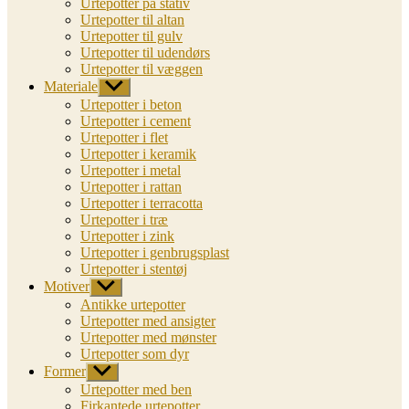
Urtepotter på stativ
Urtepotter til altan
Urtepotter til gulv
Urtepotter til udendørs
Urtepotter til væggen
Materiale
Vis
undermenu
Urtepotter i beton
Urtepotter i cement
Urtepotter i flet
Urtepotter i keramik
Urtepotter i metal
Urtepotter i rattan
Urtepotter i terracotta
Urtepotter i træ
Urtepotter i zink
Urtepotter i genbrugsplast
Urtepotter i stentøj
Motiver
Vis
undermenu
Antikke urtepotter
Urtepotter med ansigter
Urtepotter med mønster
Urtepotter som dyr
Former
Vis
undermenu
Urtepotter med ben
Firkantede urtepotter