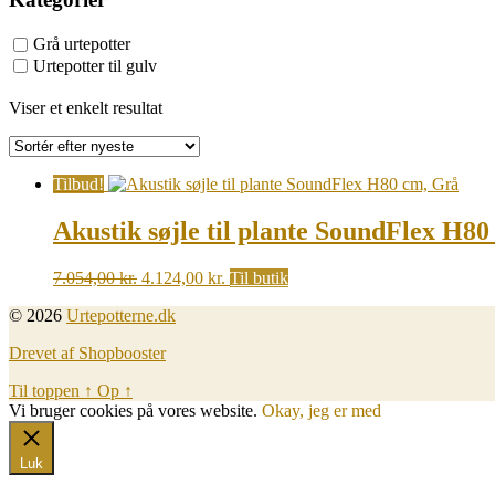
Grå urtepotter
Urtepotter til gulv
Viser et enkelt resultat
Tilbud!
Akustik søjle til plante SoundFlex H8
Original
Current
7.054,00
kr.
4.124,00
kr.
Til butik
price
price
© 2026
Urtepotterne.dk
was:
is:
7.054,00 kr..
4.124,00 kr..
Drevet af Shopbooster
Til toppen
↑
Op
↑
Vi bruger cookies på vores website.
Okay, jeg er med
Luk