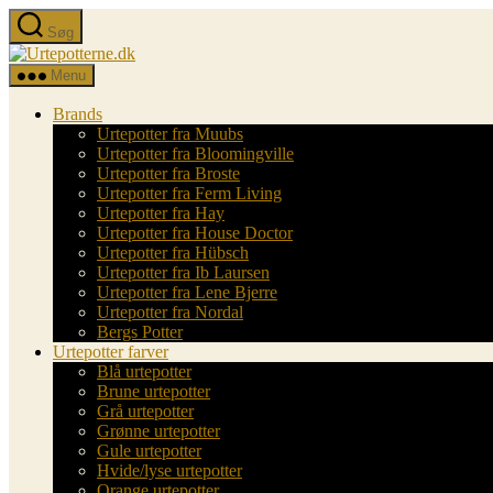
Spring
Søg
til
Urtepotterne.dk
indholdet
Menu
Brands
Urtepotter fra Muubs
Urtepotter fra Bloomingville
Urtepotter fra Broste
Urtepotter fra Ferm Living
Urtepotter fra Hay
Urtepotter fra House Doctor
Urtepotter fra Hübsch
Urtepotter fra Ib Laursen
Urtepotter fra Lene Bjerre
Urtepotter fra Nordal
Bergs Potter
Urtepotter farver
Blå urtepotter
Brune urtepotter
Grå urtepotter
Grønne urtepotter
Gule urtepotter
Hvide/lyse urtepotter
Orange urtepotter