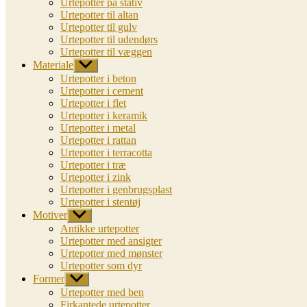
Urtepotter på stativ
Urtepotter til altan
Urtepotter til gulv
Urtepotter til udendørs
Urtepotter til væggen
Materiale
Vis
undermenu
Urtepotter i beton
Urtepotter i cement
Urtepotter i flet
Urtepotter i keramik
Urtepotter i metal
Urtepotter i rattan
Urtepotter i terracotta
Urtepotter i træ
Urtepotter i zink
Urtepotter i genbrugsplast
Urtepotter i stentøj
Motiver
Vis
undermenu
Antikke urtepotter
Urtepotter med ansigter
Urtepotter med mønster
Urtepotter som dyr
Former
Vis
undermenu
Urtepotter med ben
Firkantede urtepotter