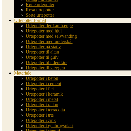
Røde urtepotter
Rosa urtepotter
Sorte urtepotter
Urtepotter formål
Urtepotter der kan hænge
Urtepotter med hjul
Urtepotter med selvvanding
Urtepotter med underskål
Urtepotter på stativ
Urtepotter til altan
Urtepotter til gulv
Urtepotter til udendørs
Urtepotter til væggen
Materiale
Urtepotter i beton
Urtepotter i cement
Urtepotter i flet
Urtepotter i keramik
Urtepotter i metal
Urtepotter i rattan
Urtepotter i terracotta
Urtepotter i træ
Urtepotter i zink
Urtepotter i genbrugsplast
Urtepotter i stentøj