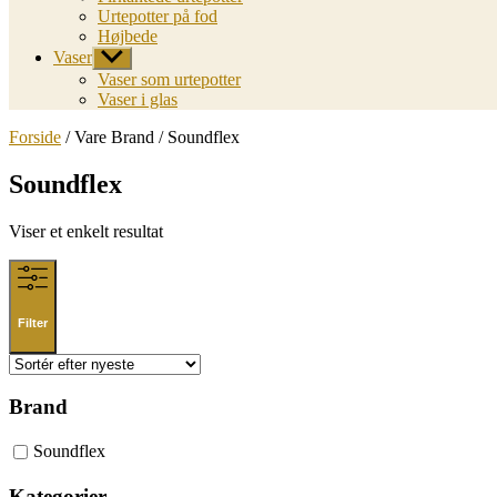
Urtepotter på fod
Højbede
Vaser
Vis
undermenu
Vaser som urtepotter
Vaser i glas
Forside
/ Vare Brand / Soundflex
Soundflex
Viser et enkelt resultat
Filter
Brand
Soundflex
Kategorier