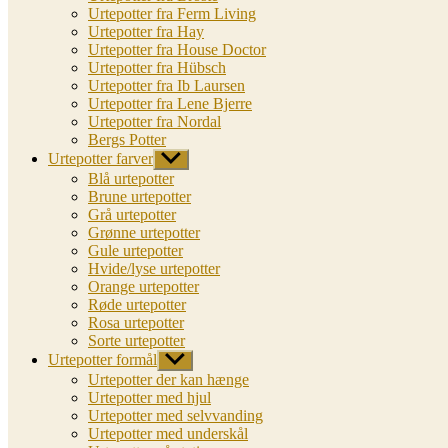
Urtepotter fra Ferm Living
Urtepotter fra Hay
Urtepotter fra House Doctor
Urtepotter fra Hübsch
Urtepotter fra Ib Laursen
Urtepotter fra Lene Bjerre
Urtepotter fra Nordal
Bergs Potter
Urtepotter farver
Vis
undermenu
Blå urtepotter
Brune urtepotter
Grå urtepotter
Grønne urtepotter
Gule urtepotter
Hvide/lyse urtepotter
Orange urtepotter
Røde urtepotter
Rosa urtepotter
Sorte urtepotter
Urtepotter formål
Vis
undermenu
Urtepotter der kan hænge
Urtepotter med hjul
Urtepotter med selvvanding
Urtepotter med underskål