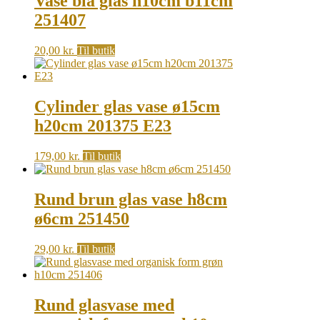
Vase blå glas h10cm b11cm
251407
20,00
kr.
Til butik
Cylinder glas vase ø15cm
h20cm 201375 E23
179,00
kr.
Til butik
Rund brun glas vase h8cm
ø6cm 251450
29,00
kr.
Til butik
Rund glasvase med