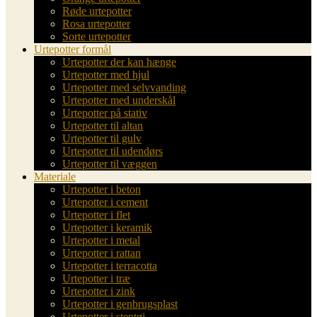
Røde urtepotter
Rosa urtepotter
Sorte urtepotter
Urtepotter formål
Urtepotter der kan hænge
Urtepotter med hjul
Urtepotter med selvvanding
Urtepotter med underskål
Urtepotter på stativ
Urtepotter til altan
Urtepotter til gulv
Urtepotter til udendørs
Urtepotter til væggen
Materiale
Urtepotter i beton
Urtepotter i cement
Urtepotter i flet
Urtepotter i keramik
Urtepotter i metal
Urtepotter i rattan
Urtepotter i terracotta
Urtepotter i træ
Urtepotter i zink
Urtepotter i genbrugsplast
Urtepotter i stentøj