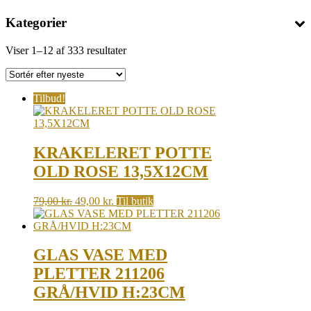
Kategorier
Sorted
Viser 1–12 af 333 resultater
by
latest
Tilbud!
KRAKELERET POTTE
OLD ROSE 13,5X12CM
Original
Current
79,00
kr.
49,00
kr.
Til butik
price
price
was:
is:
79,00 kr..
49,00 kr..
GLAS VASE MED
PLETTER 211206
GRÅ/HVID H:23CM