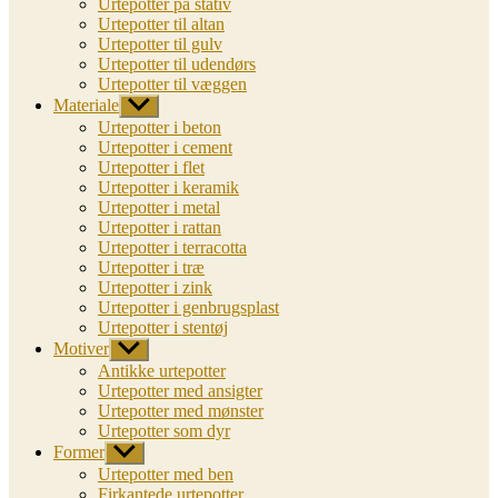
Urtepotter på stativ
Urtepotter til altan
Urtepotter til gulv
Urtepotter til udendørs
Urtepotter til væggen
Materiale
Vis
undermenu
Urtepotter i beton
Urtepotter i cement
Urtepotter i flet
Urtepotter i keramik
Urtepotter i metal
Urtepotter i rattan
Urtepotter i terracotta
Urtepotter i træ
Urtepotter i zink
Urtepotter i genbrugsplast
Urtepotter i stentøj
Motiver
Vis
undermenu
Antikke urtepotter
Urtepotter med ansigter
Urtepotter med mønster
Urtepotter som dyr
Former
Vis
undermenu
Urtepotter med ben
Firkantede urtepotter