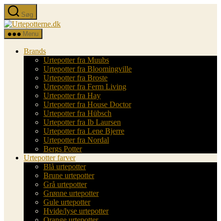
Spring
Søg
til
Urtepotterne.dk
indholdet
Menu
Brands
Urtepotter fra Muubs
Urtepotter fra Bloomingville
Urtepotter fra Broste
Urtepotter fra Ferm Living
Urtepotter fra Hay
Urtepotter fra House Doctor
Urtepotter fra Hübsch
Urtepotter fra Ib Laursen
Urtepotter fra Lene Bjerre
Urtepotter fra Nordal
Bergs Potter
Urtepotter farver
Blå urtepotter
Brune urtepotter
Grå urtepotter
Grønne urtepotter
Gule urtepotter
Hvide/lyse urtepotter
Orange urtepotter