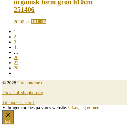
organisk form grøn h10cm
251406
20,00
kr.
Til butik
1
2
3
4
…
26
27
28
→
© 2026
Urtepotterne.dk
Drevet af Shopbooster
Til toppen
↑
Op
↑
Vi bruger cookies på vores website.
Okay, jeg er med
Luk