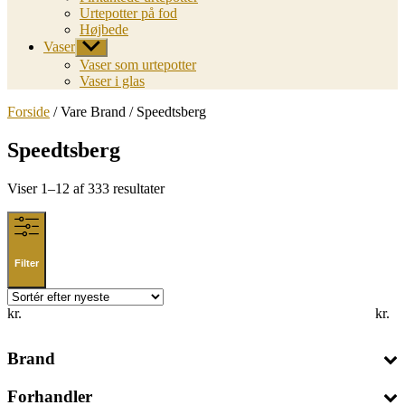
Urtepotter på fod
Højbede
Vaser
Vis
undermenu
Vaser som urtepotter
Vaser i glas
Forside
/ Vare Brand / Speedtsberg
Speedtsberg
Sorted
Viser 1–12 af 333 resultater
by
latest
Filter
kr.
kr.
Brand
Forhandler