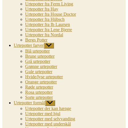
Urtepotter fra Ferm Living
Urtepotter fra Hay
Urtepotter fra House Doctor
Urtepotter fra Hübsch
Urtepotter fra Ib Laursen
Urtepotter fra Lene Bjerre
Urtepotter fra Nordal
Bergs Potter
Urtepotter farver
Vis
undermenu
Blå urtepotter
Brune urtepotter
Grå urtepotter
Grønne urtepotter
Gule urtepotter
Hvide/lyse urtepotter
Orange urtepotter
Røde urtepotter
Rosa urtepotter
Sorte urtepotter
Urtepotter formål
Vis
undermenu
Urtepotter der kan hænge
Urtepotter med hjul
Urtepotter med selvvanding
Urtepotter med underskål