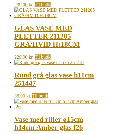
299,00
kr.
Til butik
GLAS VASE MED
PLETTER 211205
GRÅ/HVID H:18CM
229,00
kr.
Til butik
Rund grå glas vase h11cm
251447
35,00
kr.
Til butik
Vase med riller ø15cm
h14cm Amber glas f26