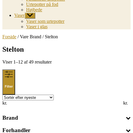
Urtepotter på fod
Højbede
Vaser
Vis
undermenu
Vaser som urtepotter
Vaser i glas
Forside
/ Vare Brand / Stelton
Stelton
Sorted
Viser 1–12 af 49 resultater
by
latest
Filter
kr.
kr.
Brand
Forhandler