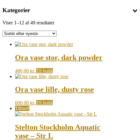
Kategorier
Sorted
Viser 1–12 af 49 resultater
by
latest
Ora vase stor, dark powder
480,00
kr.
Til butik
Ora vase lille, dusty rose
600,00
kr.
Til butik
Tilbud!
Stelton Stockholm Aquatic
vase – Str L