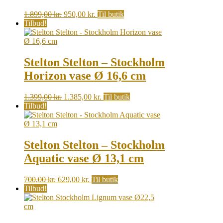
Original
Current
1.899,00
kr.
950,00
kr.
Til butik
price
price
Tilbud!
was:
is:
1.899,00 kr..
950,00 kr..
Stelton Stelton – Stockholm
Horizon vase Ø 16,6 cm
Original
Current
1.399,00
kr.
1.385,00
kr.
Til butik
price
price
Tilbud!
was:
is:
1.399,00 kr..
1.385,00 kr..
Stelton Stelton – Stockholm
Aquatic vase Ø 13,1 cm
Original
Current
700,00
kr.
629,00
kr.
Til butik
price
price
Tilbud!
was:
is:
700,00 kr..
629,00 kr..