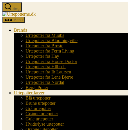
Spring
Søg
til
Urtepotterne.dk
indholdet
Menu
Brands
Urtepotter fra Muubs
Urtepotter fra Bloomingville
Urtepotter fra Broste
Urtepotter fra Ferm Living
Urtepotter fra Hay
Urtepotter fra House Doctor
Urtepotter fra Hübsch
Urtepotter fra Ib Laursen
Urtepotter fra Lene Bjerre
Urtepotter fra Nordal
Bergs Potter
Urtepotter farver
Blå urtepotter
Brune urtepotter
Grå urtepotter
Grønne urtepotter
Gule urtepotter
Hvide/lyse urtepotter
Orange urtepotter