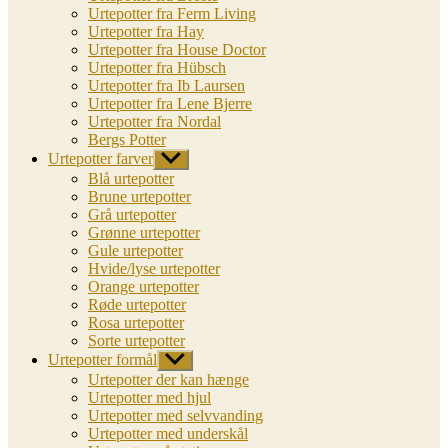
Urtepotter fra Ferm Living
Urtepotter fra Hay
Urtepotter fra House Doctor
Urtepotter fra Hübsch
Urtepotter fra Ib Laursen
Urtepotter fra Lene Bjerre
Urtepotter fra Nordal
Bergs Potter
Urtepotter farver
Vis
undermenu
Blå urtepotter
Brune urtepotter
Grå urtepotter
Grønne urtepotter
Gule urtepotter
Hvide/lyse urtepotter
Orange urtepotter
Røde urtepotter
Rosa urtepotter
Sorte urtepotter
Urtepotter formål
Vis
undermenu
Urtepotter der kan hænge
Urtepotter med hjul
Urtepotter med selvvanding
Urtepotter med underskål