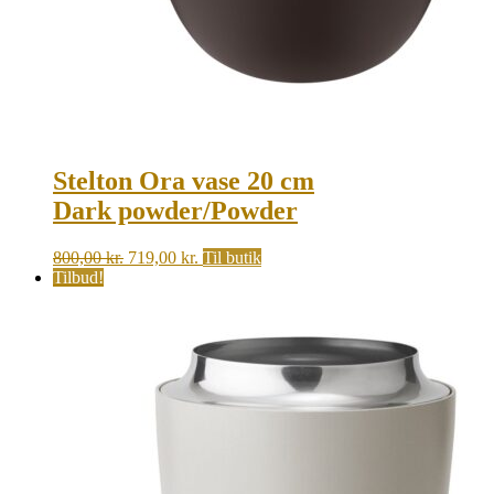
Stelton Ora vase 20 cm
Dark powder/Powder
Original
Current
800,00
kr.
719,00
kr.
Til butik
price
price
Tilbud!
was:
is:
800,00 kr..
719,00 kr..