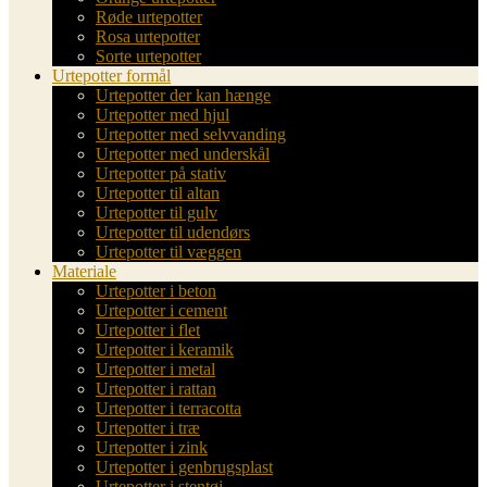
Røde urtepotter
Rosa urtepotter
Sorte urtepotter
Urtepotter formål
Urtepotter der kan hænge
Urtepotter med hjul
Urtepotter med selvvanding
Urtepotter med underskål
Urtepotter på stativ
Urtepotter til altan
Urtepotter til gulv
Urtepotter til udendørs
Urtepotter til væggen
Materiale
Urtepotter i beton
Urtepotter i cement
Urtepotter i flet
Urtepotter i keramik
Urtepotter i metal
Urtepotter i rattan
Urtepotter i terracotta
Urtepotter i træ
Urtepotter i zink
Urtepotter i genbrugsplast
Urtepotter i stentøj