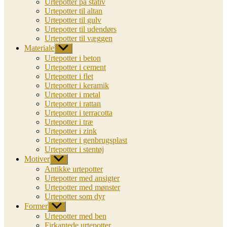
Urtepotter på stativ
Urtepotter til altan
Urtepotter til gulv
Urtepotter til udendørs
Urtepotter til væggen
Materiale
Vis
undermenu
Urtepotter i beton
Urtepotter i cement
Urtepotter i flet
Urtepotter i keramik
Urtepotter i metal
Urtepotter i rattan
Urtepotter i terracotta
Urtepotter i træ
Urtepotter i zink
Urtepotter i genbrugsplast
Urtepotter i stentøj
Motiver
Vis
undermenu
Antikke urtepotter
Urtepotter med ansigter
Urtepotter med mønster
Urtepotter som dyr
Former
Vis
undermenu
Urtepotter med ben
Firkantede urtepotter