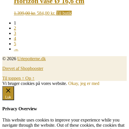
Horizon vase Ø 16,6 cm
Original
Current
1.399,00
kr.
584,00
kr.
Til butik
price
price
1
was:
is:
2
1.399,00 kr..
584,00 kr..
3
4
5
→
© 2026
Urtepotterne.dk
Drevet af Shopbooster
Til toppen
↑
Op
↑
Vi bruger cookies på vores website.
Okay, jeg er med
Luk
Privacy Overview
This website uses cookies to improve your experience while you
navigate through the website. Out of these cookies, the cookies that