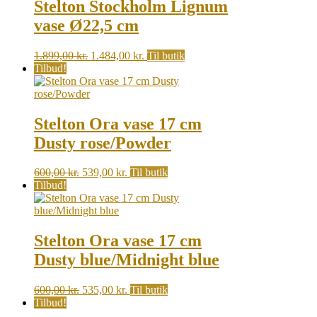
Stelton Stockholm Lignum
vase Ø22,5 cm
Original
Current
1.899,00
kr.
1.484,00
kr.
Til butik
price
price
Tilbud!
was:
is:
1.899,00 kr..
1.484,00 kr..
Stelton Ora vase 17 cm
Dusty rose/Powder
Original
Current
600,00
kr.
539,00
kr.
Til butik
price
price
Tilbud!
was:
is:
600,00 kr..
539,00 kr..
Stelton Ora vase 17 cm
Dusty blue/Midnight blue
Original
Current
600,00
kr.
535,00
kr.
Til butik
price
price
Tilbud!
was:
is: