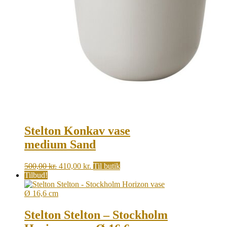
Stelton Konkav vase
medium Sand
Original
Current
500,00
kr.
410,00
kr.
Til butik
price
price
Tilbud!
was:
is:
500,00 kr..
410,00 kr..
Stelton Stelton – Stockholm