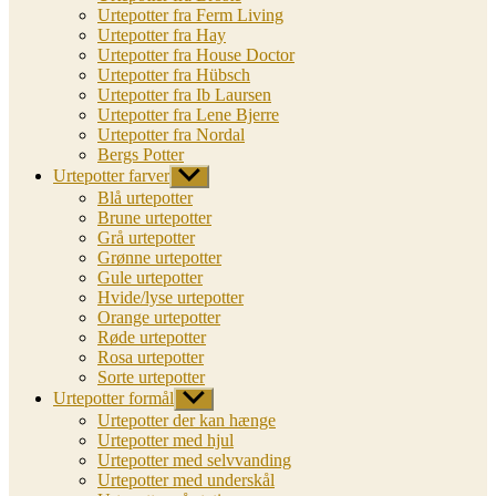
Urtepotter fra Ferm Living
Urtepotter fra Hay
Urtepotter fra House Doctor
Urtepotter fra Hübsch
Urtepotter fra Ib Laursen
Urtepotter fra Lene Bjerre
Urtepotter fra Nordal
Bergs Potter
Urtepotter farver
Vis
undermenu
Blå urtepotter
Brune urtepotter
Grå urtepotter
Grønne urtepotter
Gule urtepotter
Hvide/lyse urtepotter
Orange urtepotter
Røde urtepotter
Rosa urtepotter
Sorte urtepotter
Urtepotter formål
Vis
undermenu
Urtepotter der kan hænge
Urtepotter med hjul
Urtepotter med selvvanding
Urtepotter med underskål