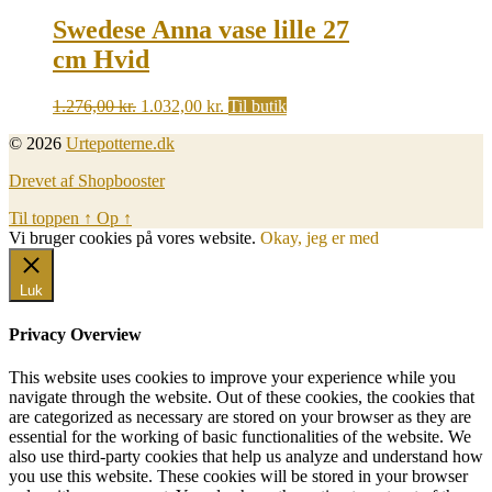
1.605,00 kr..
1.351,00 kr..
Swedese Anna vase lille 27
cm Hvid
Original
Current
1.276,00
kr.
1.032,00
kr.
Til butik
price
price
© 2026
Urtepotterne.dk
was:
is:
1.276,00 kr..
1.032,00 kr..
Drevet af Shopbooster
Til toppen
↑
Op
↑
Vi bruger cookies på vores website.
Okay, jeg er med
Luk
Privacy Overview
This website uses cookies to improve your experience while you
navigate through the website. Out of these cookies, the cookies that
are categorized as necessary are stored on your browser as they are
essential for the working of basic functionalities of the website. We
also use third-party cookies that help us analyze and understand how
you use this website. These cookies will be stored in your browser