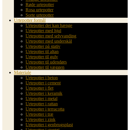
Røde urtepotter
Rosa urtepotter
Sorte urtepotter
Urtepotter formål
Urtepotter der kan hænge
Urtepotter med hjul
Urtepotter med selvvanding
Urtepotter med underskål
Urtepotter på stativ
Urtepotter til altan
Urtepotter til gulv
Urtepotter til udendørs
Urtepotter til væggen
Materiale
Urtepotter i beton
Urtepotter i cement
Urtepotter i flet
Urtepotter i keramik
Urtepotter i metal
Urtepotter i rattan
Urtepotter i terracotta
Urtepotter i træ
Urtepotter i zink
Urtepotter i genbrugsplast
Urtepotter i stentøj