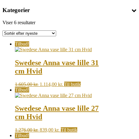
Kategorier
Sorted
Viser 6 resultater
by
latest
Tilbud!
Swedese Anna vase lille 31
cm Hvid
Original
Current
1.605,00
kr.
1.114,00
kr.
Til butik
price
price
Tilbud!
was:
is:
1.605,00 kr..
1.114,00 kr..
Swedese Anna vase lille 27
cm Hvid
Original
Current
1.276,00
kr.
839,00
kr.
Til butik
price
price
Tilbud!