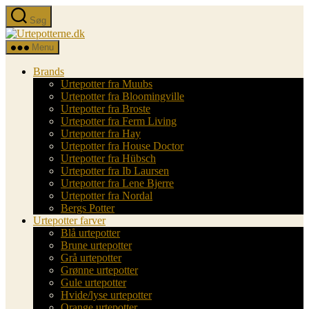
Spring
Søg
til
Urtepotterne.dk
indholdet
Menu
Brands
Urtepotter fra Muubs
Urtepotter fra Bloomingville
Urtepotter fra Broste
Urtepotter fra Ferm Living
Urtepotter fra Hay
Urtepotter fra House Doctor
Urtepotter fra Hübsch
Urtepotter fra Ib Laursen
Urtepotter fra Lene Bjerre
Urtepotter fra Nordal
Bergs Potter
Urtepotter farver
Blå urtepotter
Brune urtepotter
Grå urtepotter
Grønne urtepotter
Gule urtepotter
Hvide/lyse urtepotter
Orange urtepotter