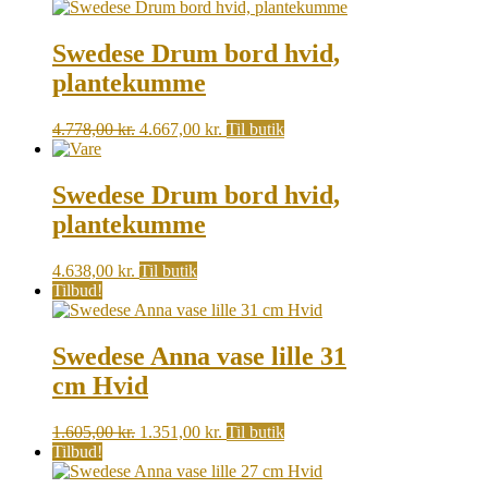
was:
is:
1.276,00 kr..
839,00 kr..
Swedese Drum bord hvid,
plantekumme
Original
Current
4.778,00
kr.
4.667,00
kr.
Til butik
price
price
was:
is:
4.778,00 kr..
4.667,00 kr..
Swedese Drum bord hvid,
plantekumme
4.638,00
kr.
Til butik
Tilbud!
Swedese Anna vase lille 31
cm Hvid
Original
Current
1.605,00
kr.
1.351,00
kr.
Til butik
price
price
Tilbud!
was:
is: