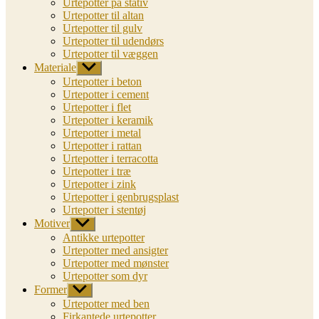
Urtepotter på stativ
Urtepotter til altan
Urtepotter til gulv
Urtepotter til udendørs
Urtepotter til væggen
Materiale
Vis
undermenu
Urtepotter i beton
Urtepotter i cement
Urtepotter i flet
Urtepotter i keramik
Urtepotter i metal
Urtepotter i rattan
Urtepotter i terracotta
Urtepotter i træ
Urtepotter i zink
Urtepotter i genbrugsplast
Urtepotter i stentøj
Motiver
Vis
undermenu
Antikke urtepotter
Urtepotter med ansigter
Urtepotter med mønster
Urtepotter som dyr
Former
Vis
undermenu
Urtepotter med ben
Firkantede urtepotter