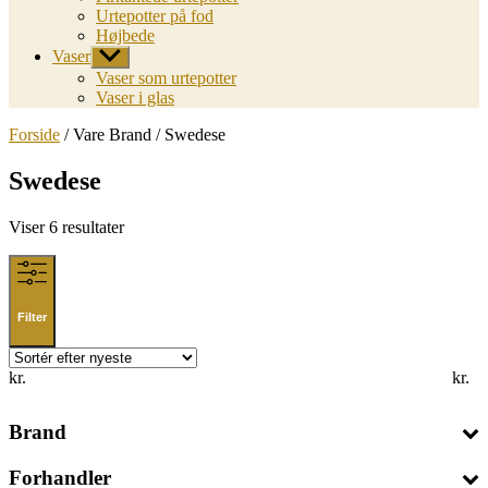
Urtepotter på fod
Højbede
Vaser
Vis
undermenu
Vaser som urtepotter
Vaser i glas
Forside
/ Vare Brand / Swedese
Swedese
Sorted
Viser 6 resultater
by
latest
Filter
kr.
kr.
Brand
Forhandler