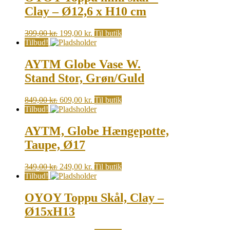
Clay – Ø12,6 x H10 cm
Original
Current
399,00
kr.
199,00
kr.
Til butik
price
price
Tilbud!
was:
is:
399,00 kr..
199,00 kr..
AYTM Globe Vase W.
Stand Stor, Grøn/Guld
Original
Current
849,00
kr.
609,00
kr.
Til butik
price
price
Tilbud!
was:
is:
849,00 kr..
609,00 kr..
AYTM, Globe Hængepotte,
Taupe, Ø17
Original
Current
349,00
kr.
249,00
kr.
Til butik
price
price
Tilbud!
was:
is:
349,00 kr..
249,00 kr..
OYOY Toppu Skål, Clay –
Ø15xH13