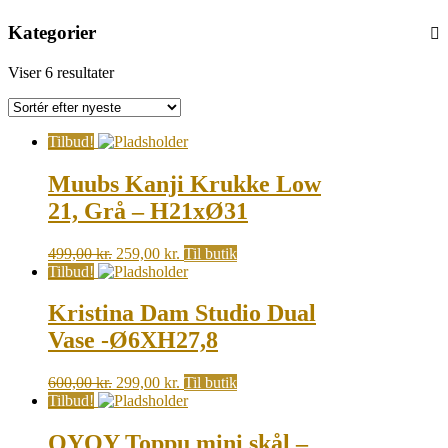
Kategorier
Sorted
Viser 6 resultater
by
latest
Tilbud!
Muubs Kanji Krukke Low
21, Grå – H21xØ31
Original
Current
499,00
kr.
259,00
kr.
Til butik
price
price
Tilbud!
was:
is:
499,00 kr..
259,00 kr..
Kristina Dam Studio Dual
Vase -Ø6XH27,8
Original
Current
600,00
kr.
299,00
kr.
Til butik
price
price
Tilbud!
was:
is:
600,00 kr..
299,00 kr..
OYOY Toppu mini skål –