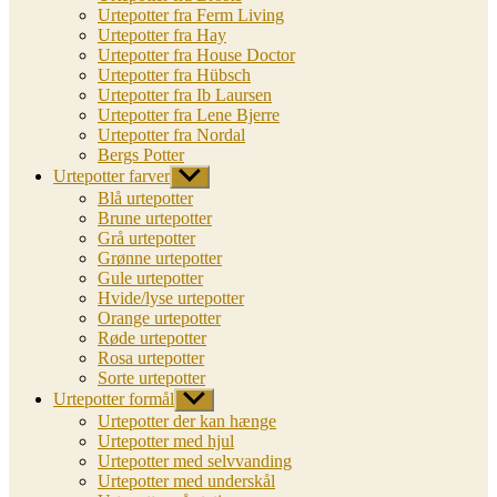
Urtepotter fra Ferm Living
Urtepotter fra Hay
Urtepotter fra House Doctor
Urtepotter fra Hübsch
Urtepotter fra Ib Laursen
Urtepotter fra Lene Bjerre
Urtepotter fra Nordal
Bergs Potter
Urtepotter farver
Vis
undermenu
Blå urtepotter
Brune urtepotter
Grå urtepotter
Grønne urtepotter
Gule urtepotter
Hvide/lyse urtepotter
Orange urtepotter
Røde urtepotter
Rosa urtepotter
Sorte urtepotter
Urtepotter formål
Vis
undermenu
Urtepotter der kan hænge
Urtepotter med hjul
Urtepotter med selvvanding
Urtepotter med underskål