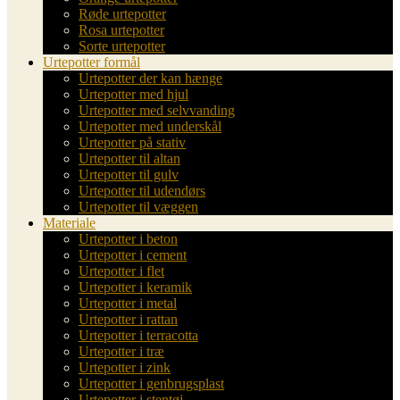
Røde urtepotter
Rosa urtepotter
Sorte urtepotter
Urtepotter formål
Urtepotter der kan hænge
Urtepotter med hjul
Urtepotter med selvvanding
Urtepotter med underskål
Urtepotter på stativ
Urtepotter til altan
Urtepotter til gulv
Urtepotter til udendørs
Urtepotter til væggen
Materiale
Urtepotter i beton
Urtepotter i cement
Urtepotter i flet
Urtepotter i keramik
Urtepotter i metal
Urtepotter i rattan
Urtepotter i terracotta
Urtepotter i træ
Urtepotter i zink
Urtepotter i genbrugsplast
Urtepotter i stentøj