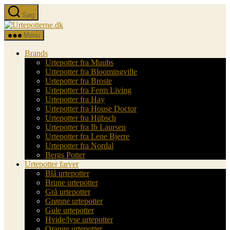
Spring
Søg
til
Urtepotterne.dk
indholdet
Menu
Brands
Urtepotter fra Muubs
Urtepotter fra Bloomingville
Urtepotter fra Broste
Urtepotter fra Ferm Living
Urtepotter fra Hay
Urtepotter fra House Doctor
Urtepotter fra Hübsch
Urtepotter fra Ib Laursen
Urtepotter fra Lene Bjerre
Urtepotter fra Nordal
Bergs Potter
Urtepotter farver
Blå urtepotter
Brune urtepotter
Grå urtepotter
Grønne urtepotter
Gule urtepotter
Hvide/lyse urtepotter
Orange urtepotter