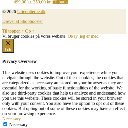
Original
Current
499,00
kr.
359,00
kr.
Til butik
price
price
© 2026
Urtepotterne.dk
was:
is:
499,00 kr..
359,00 kr..
Drevet af Shopbooster
Til toppen
↑
Op
↑
Vi bruger cookies på vores website.
Okay, jeg er med
Luk
Privacy Overview
This website uses cookies to improve your experience while you
navigate through the website. Out of these cookies, the cookies that
are categorized as necessary are stored on your browser as they are
essential for the working of basic functionalities of the website. We
also use third-party cookies that help us analyze and understand how
you use this website. These cookies will be stored in your browser
only with your consent. You also have the option to opt-out of these
cookies. But opting out of some of these cookies may have an effect
on your browsing experience.
Necessary
Necessary