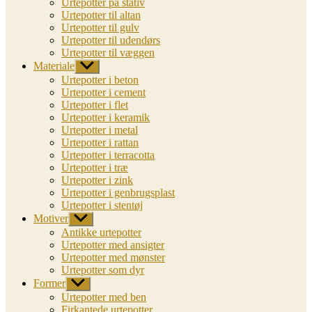
Urtepotter på stativ
Urtepotter til altan
Urtepotter til gulv
Urtepotter til udendørs
Urtepotter til væggen
Materiale
Vis
undermenu
Urtepotter i beton
Urtepotter i cement
Urtepotter i flet
Urtepotter i keramik
Urtepotter i metal
Urtepotter i rattan
Urtepotter i terracotta
Urtepotter i træ
Urtepotter i zink
Urtepotter i genbrugsplast
Urtepotter i stentøj
Motiver
Vis
undermenu
Antikke urtepotter
Urtepotter med ansigter
Urtepotter med mønster
Urtepotter som dyr
Former
Vis
undermenu
Urtepotter med ben
Firkantede urtepotter