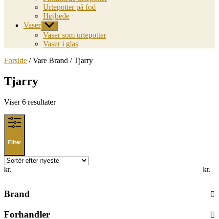
Urtepotter på fod
Højbede
Vaser
Vis
undermenu
Vaser som urtepotter
Vaser i glas
Forside
/ Vare Brand / Tjarry
Tjarry
Sorted
Viser 6 resultater
by
latest
Filter
kr.
kr.
Brand
Forhandler