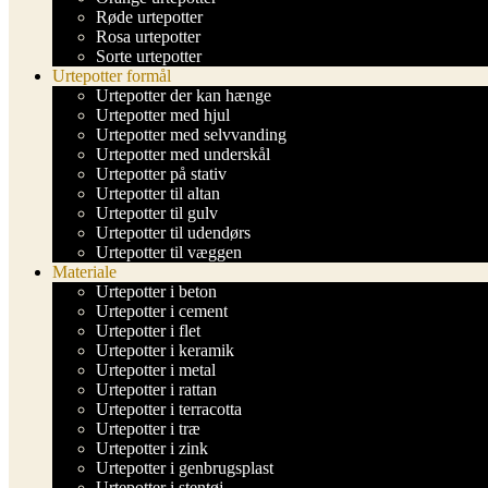
Røde urtepotter
Rosa urtepotter
Sorte urtepotter
Urtepotter formål
Urtepotter der kan hænge
Urtepotter med hjul
Urtepotter med selvvanding
Urtepotter med underskål
Urtepotter på stativ
Urtepotter til altan
Urtepotter til gulv
Urtepotter til udendørs
Urtepotter til væggen
Materiale
Urtepotter i beton
Urtepotter i cement
Urtepotter i flet
Urtepotter i keramik
Urtepotter i metal
Urtepotter i rattan
Urtepotter i terracotta
Urtepotter i træ
Urtepotter i zink
Urtepotter i genbrugsplast
Urtepotter i stentøj