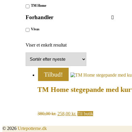
TM Home
Forhandler
Vivas
Viser et enkelt resultat
Tilbud!
TM Home stegepande med kur
Original
Current
380,00
kr.
258,00
kr.
Til butik
price
price
was:
is:
© 2026
Urtepotterne.dk
380,00 kr..
258,00 kr..