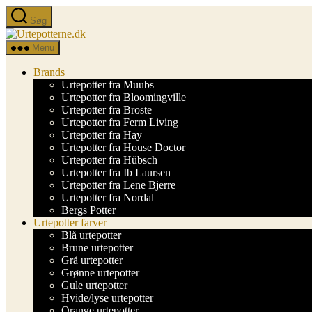
Spring
Søg
til
Urtepotterne.dk
indholdet
Menu
Brands
Urtepotter fra Muubs
Urtepotter fra Bloomingville
Urtepotter fra Broste
Urtepotter fra Ferm Living
Urtepotter fra Hay
Urtepotter fra House Doctor
Urtepotter fra Hübsch
Urtepotter fra Ib Laursen
Urtepotter fra Lene Bjerre
Urtepotter fra Nordal
Bergs Potter
Urtepotter farver
Blå urtepotter
Brune urtepotter
Grå urtepotter
Grønne urtepotter
Gule urtepotter
Hvide/lyse urtepotter
Orange urtepotter