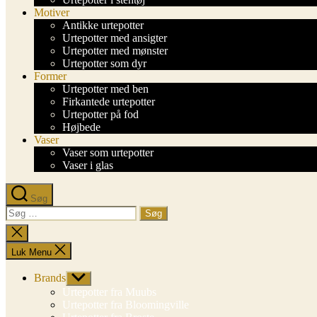
Motiver
Antikke urtepotter
Urtepotter med ansigter
Urtepotter med mønster
Urtepotter som dyr
Former
Urtepotter med ben
Firkantede urtepotter
Urtepotter på fod
Højbede
Vaser
Vaser som urtepotter
Vaser i glas
Søg
Søg
efter:
Luk
søgning
Luk Menu
Brands
Vis
undermenu
Urtepotter fra Muubs
Urtepotter fra Bloomingville