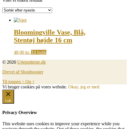
Viser et enkelt resultat
Bloomingville Vase, Blå,
Stentøj højde 16 cm
48,00
kr.
Til butik
© 2026
Urtepotterne.dk
Drevet af Shopbooster
Til toppen
↑
Op
↑
Vi bruger cookies på vores website.
Okay, jeg er med
Luk
Privacy Overview
This website uses cookies to improve your experience while you
navigate through the website. Out of these cookies, the cookies that