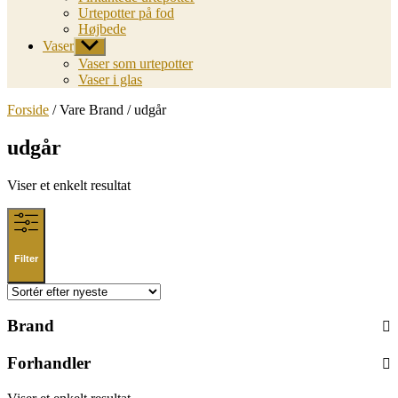
Urtepotter på fod
Højbede
Vaser
Vis
undermenu
Vaser som urtepotter
Vaser i glas
Forside
/ Vare Brand / udgår
udgår
Viser et enkelt resultat
Filter
Brand
Forhandler