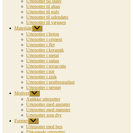
Urtepotter på stativ
Urtepotter til altan
Urtepotter til gulv
Urtepotter til udendørs
Urtepotter til væggen
Materiale
Vis
undermenu
Urtepotter i beton
Urtepotter i cement
Urtepotter i flet
Urtepotter i keramik
Urtepotter i metal
Urtepotter i rattan
Urtepotter i terracotta
Urtepotter i træ
Urtepotter i zink
Urtepotter i genbrugsplast
Urtepotter i stentøj
Motiver
Vis
undermenu
Antikke urtepotter
Urtepotter med ansigter
Urtepotter med mønster
Urtepotter som dyr
Former
Vis
undermenu
Urtepotter med ben
Firkantede urtepotter