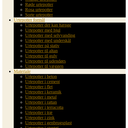
Røde urtepotter
Rosa urtepotter
Sorte urtepotter
Urtepotter formål
Urtepotter der kan hænge
Urtepotter med hjul
Urtepotter med selvvanding
Urtepotter med underskål
Urtepotter på stativ
Urtepotter til altan
Urtepotter til gulv
Urtepotter til udendørs
Urtepotter til væggen
Materiale
Urtepotter i beton
Urtepotter i cement
Urtepotter i flet
Urtepotter i keramik
Urtepotter i metal
Urtepotter i rattan
Urtepotter i terracotta
Urtepotter i træ
Urtepotter i zink
Urtepotter i genbrugsplast
Urtepotter i stentøj