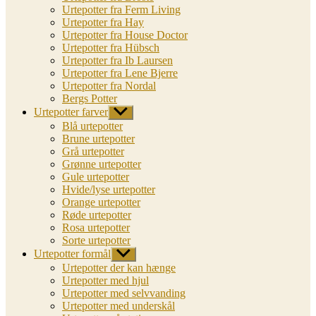
Urtepotter fra Ferm Living
Urtepotter fra Hay
Urtepotter fra House Doctor
Urtepotter fra Hübsch
Urtepotter fra Ib Laursen
Urtepotter fra Lene Bjerre
Urtepotter fra Nordal
Bergs Potter
Urtepotter farver
Vis
undermenu
Blå urtepotter
Brune urtepotter
Grå urtepotter
Grønne urtepotter
Gule urtepotter
Hvide/lyse urtepotter
Orange urtepotter
Røde urtepotter
Rosa urtepotter
Sorte urtepotter
Urtepotter formål
Vis
undermenu
Urtepotter der kan hænge
Urtepotter med hjul
Urtepotter med selvvanding
Urtepotter med underskål