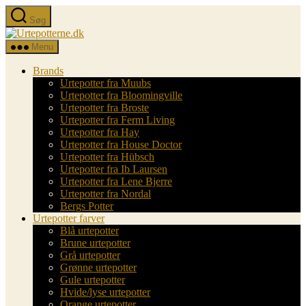
Spring
Søg
til
Urtepotterne.dk
indholdet
Menu
Brands
Urtepotter fra Muubs
Urtepotter fra Bloomingville
Urtepotter fra Broste
Urtepotter fra Ferm Living
Urtepotter fra Hay
Urtepotter fra House Doctor
Urtepotter fra Hübsch
Urtepotter fra Ib Laursen
Urtepotter fra Lene Bjerre
Urtepotter fra Nordal
Bergs Potter
Urtepotter farver
Blå urtepotter
Brune urtepotter
Grå urtepotter
Grønne urtepotter
Gule urtepotter
Hvide/lyse urtepotter
Orange urtepotter