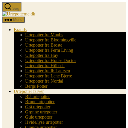
Spring
Søg
til
Urtepotterne.dk
indholdet
Menu
Brands
Urtepotter fra Muubs
Urtepotter fra Bloomingville
Urtepotter fra Broste
Urtepotter fra Ferm Living
Urtepotter fra Hay
Urtepotter fra House Doctor
Urtepotter fra Hübsch
Urtepotter fra Ib Laursen
Urtepotter fra Lene Bjerre
Urtepotter fra Nordal
Bergs Potter
Urtepotter farver
Blå urtepotter
Brune urtepotter
Grå urtepotter
Grønne urtepotter
Gule urtepotter
Hvide/lyse urtepotter
Orange urtepotter