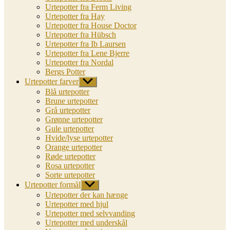
Urtepotter fra Ferm Living
Urtepotter fra Hay
Urtepotter fra House Doctor
Urtepotter fra Hübsch
Urtepotter fra Ib Laursen
Urtepotter fra Lene Bjerre
Urtepotter fra Nordal
Bergs Potter
Urtepotter farver
Vis
undermenu
Blå urtepotter
Brune urtepotter
Grå urtepotter
Grønne urtepotter
Gule urtepotter
Hvide/lyse urtepotter
Orange urtepotter
Røde urtepotter
Rosa urtepotter
Sorte urtepotter
Urtepotter formål
Vis
undermenu
Urtepotter der kan hænge
Urtepotter med hjul
Urtepotter med selvvanding
Urtepotter med underskål