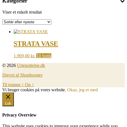
Kategorier
Viser et enkelt resultat
STRATA VASE
1.969,00
kr.
Til butik
© 2026
Urtepotterne.dk
Drevet af Shopbooster
Til toppen
↑
Op
↑
Vi bruger cookies på vores website.
Okay, jeg er med
Luk
Privacy Overview
This website uses cookies to improve your experience while you