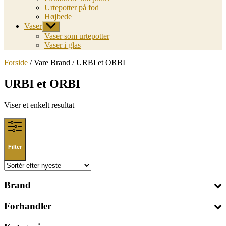
Urtepotter på fod
Højbede
Vaser
Vis
undermenu
Vaser som urtepotter
Vaser i glas
Forside
/ Vare Brand / URBI et ORBI
URBI et ORBI
Viser et enkelt resultat
Filter
Brand
Forhandler