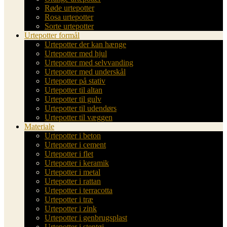
Røde urtepotter
Rosa urtepotter
Sorte urtepotter
Urtepotter formål
Urtepotter der kan hænge
Urtepotter med hjul
Urtepotter med selvvanding
Urtepotter med underskål
Urtepotter på stativ
Urtepotter til altan
Urtepotter til gulv
Urtepotter til udendørs
Urtepotter til væggen
Materiale
Urtepotter i beton
Urtepotter i cement
Urtepotter i flet
Urtepotter i keramik
Urtepotter i metal
Urtepotter i rattan
Urtepotter i terracotta
Urtepotter i træ
Urtepotter i zink
Urtepotter i genbrugsplast
Urtepotter i stentøj