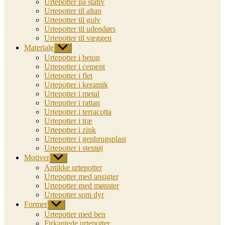
Urtepotter på stativ
Urtepotter til altan
Urtepotter til gulv
Urtepotter til udendørs
Urtepotter til væggen
Materiale
Vis
undermenu
Urtepotter i beton
Urtepotter i cement
Urtepotter i flet
Urtepotter i keramik
Urtepotter i metal
Urtepotter i rattan
Urtepotter i terracotta
Urtepotter i træ
Urtepotter i zink
Urtepotter i genbrugsplast
Urtepotter i stentøj
Motiver
Vis
undermenu
Antikke urtepotter
Urtepotter med ansigter
Urtepotter med mønster
Urtepotter som dyr
Former
Vis
undermenu
Urtepotter med ben
Firkantede urtepotter