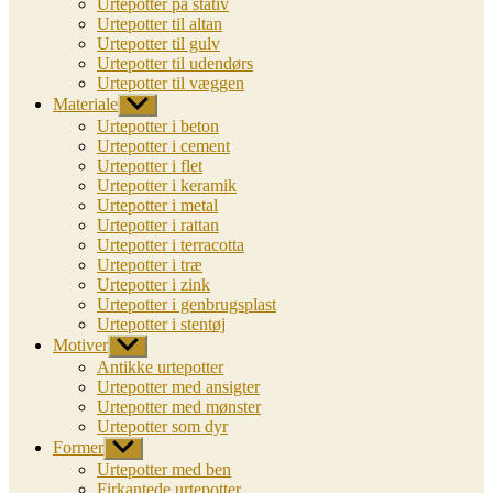
Urtepotter på stativ
Urtepotter til altan
Urtepotter til gulv
Urtepotter til udendørs
Urtepotter til væggen
Materiale
Vis
undermenu
Urtepotter i beton
Urtepotter i cement
Urtepotter i flet
Urtepotter i keramik
Urtepotter i metal
Urtepotter i rattan
Urtepotter i terracotta
Urtepotter i træ
Urtepotter i zink
Urtepotter i genbrugsplast
Urtepotter i stentøj
Motiver
Vis
undermenu
Antikke urtepotter
Urtepotter med ansigter
Urtepotter med mønster
Urtepotter som dyr
Former
Vis
undermenu
Urtepotter med ben
Firkantede urtepotter