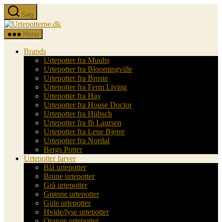
Spring
Søg
til
Urtepotterne.dk
indholdet
Menu
Brands
Urtepotter fra Muubs
Urtepotter fra Bloomingville
Urtepotter fra Broste
Urtepotter fra Ferm Living
Urtepotter fra Hay
Urtepotter fra House Doctor
Urtepotter fra Hübsch
Urtepotter fra Ib Laursen
Urtepotter fra Lene Bjerre
Urtepotter fra Nordal
Bergs Potter
Urtepotter farver
Blå urtepotter
Brune urtepotter
Grå urtepotter
Grønne urtepotter
Gule urtepotter
Hvide/lyse urtepotter
Orange urtepotter