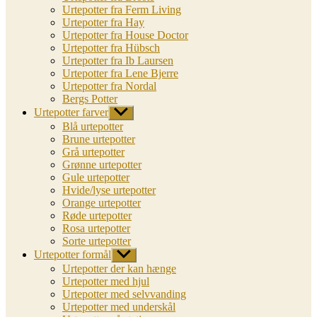
Urtepotter fra Ferm Living
Urtepotter fra Hay
Urtepotter fra House Doctor
Urtepotter fra Hübsch
Urtepotter fra Ib Laursen
Urtepotter fra Lene Bjerre
Urtepotter fra Nordal
Bergs Potter
Urtepotter farver
Vis
undermenu
Blå urtepotter
Brune urtepotter
Grå urtepotter
Grønne urtepotter
Gule urtepotter
Hvide/lyse urtepotter
Orange urtepotter
Røde urtepotter
Rosa urtepotter
Sorte urtepotter
Urtepotter formål
Vis
undermenu
Urtepotter der kan hænge
Urtepotter med hjul
Urtepotter med selvvanding
Urtepotter med underskål