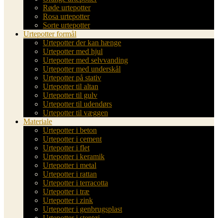
Røde urtepotter
Rosa urtepotter
Sorte urtepotter
Urtepotter formål
Urtepotter der kan hænge
Urtepotter med hjul
Urtepotter med selvvanding
Urtepotter med underskål
Urtepotter på stativ
Urtepotter til altan
Urtepotter til gulv
Urtepotter til udendørs
Urtepotter til væggen
Materiale
Urtepotter i beton
Urtepotter i cement
Urtepotter i flet
Urtepotter i keramik
Urtepotter i metal
Urtepotter i rattan
Urtepotter i terracotta
Urtepotter i træ
Urtepotter i zink
Urtepotter i genbrugsplast
Urtepotter i stentøj