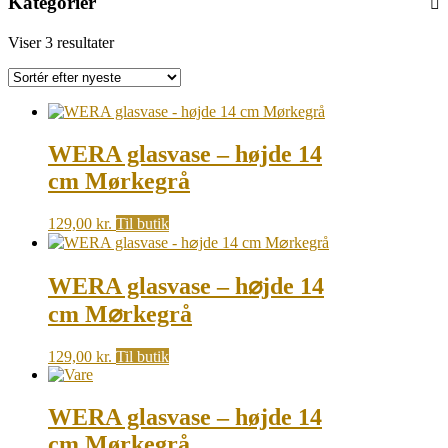
Kategorier
Sorted
Viser 3 resultater
by
latest
WERA glasvase – højde 14
cm Mørkegrå
129,00
kr.
Til butik
WERA glasvase – h⌀jde 14
cm M⌀rkegrå
129,00
kr.
Til butik
WERA glasvase – højde 14
cm Mørkegrå