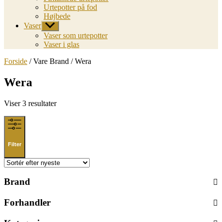
Urtepotter på fod
Højbede
Vaser
Vis
undermenu
Vaser som urtepotter
Vaser i glas
Forside
/ Vare Brand / Wera
Wera
Sorted
Viser 3 resultater
by
latest
Filter
Brand
Forhandler