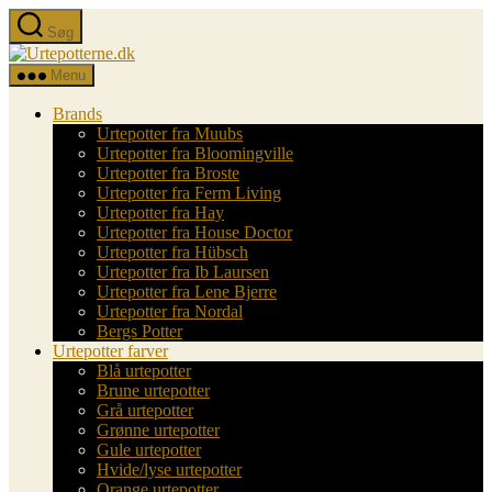
Spring
Søg
til
Urtepotterne.dk
indholdet
Menu
Brands
Urtepotter fra Muubs
Urtepotter fra Bloomingville
Urtepotter fra Broste
Urtepotter fra Ferm Living
Urtepotter fra Hay
Urtepotter fra House Doctor
Urtepotter fra Hübsch
Urtepotter fra Ib Laursen
Urtepotter fra Lene Bjerre
Urtepotter fra Nordal
Bergs Potter
Urtepotter farver
Blå urtepotter
Brune urtepotter
Grå urtepotter
Grønne urtepotter
Gule urtepotter
Hvide/lyse urtepotter
Orange urtepotter