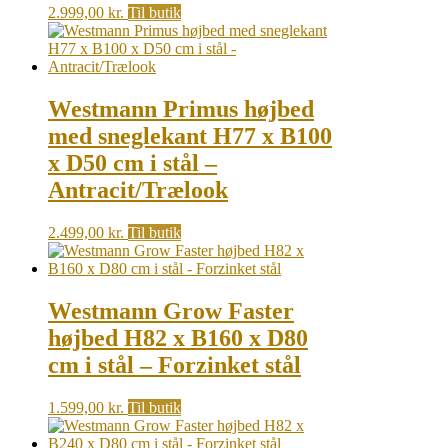
2.999,00
kr.
Til butik
Westmann Primus højbed
med sneglekant H77 x B100
x D50 cm i stål –
Antracit/Trælook
2.499,00
kr.
Til butik
Westmann Grow Faster
højbed H82 x B160 x D80
cm i stål – Forzinket stål
1.599,00
kr.
Til butik