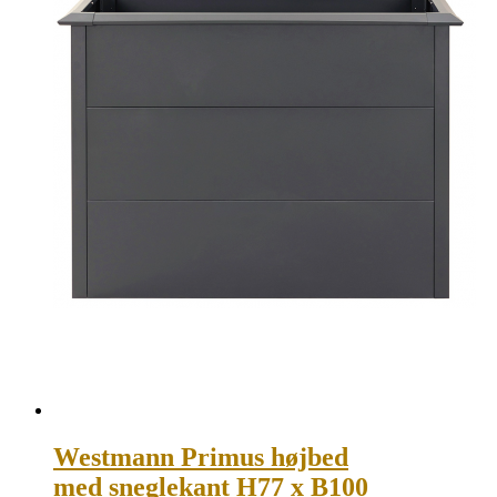
Westmann Primus højbed
med sneglekant H77 x B100