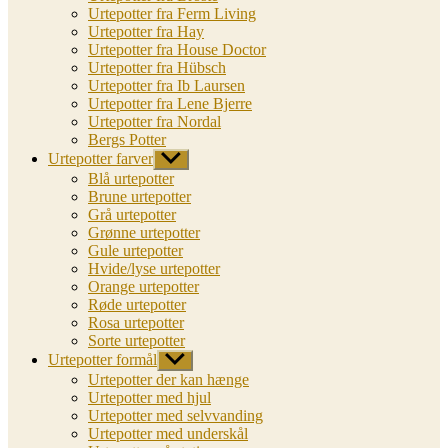
Urtepotter fra Ferm Living
Urtepotter fra Hay
Urtepotter fra House Doctor
Urtepotter fra Hübsch
Urtepotter fra Ib Laursen
Urtepotter fra Lene Bjerre
Urtepotter fra Nordal
Bergs Potter
Urtepotter farver
Vis
undermenu
Blå urtepotter
Brune urtepotter
Grå urtepotter
Grønne urtepotter
Gule urtepotter
Hvide/lyse urtepotter
Orange urtepotter
Røde urtepotter
Rosa urtepotter
Sorte urtepotter
Urtepotter formål
Vis
undermenu
Urtepotter der kan hænge
Urtepotter med hjul
Urtepotter med selvvanding
Urtepotter med underskål