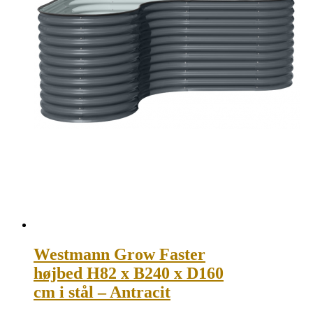
Westmann Grow Faster
højbed H82 x B240 x D160
cm i stål – Antracit