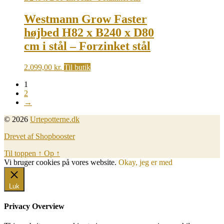
Westmann Grow Faster
højbed H82 x B240 x D80
cm i stål – Forzinket stål
2.099,00
kr.
Til butik
1
2
→
© 2026
Urtepotterne.dk
Drevet af Shopbooster
Til toppen
↑
Op
↑
Vi bruger cookies på vores website.
Okay, jeg er med
Luk
Privacy Overview