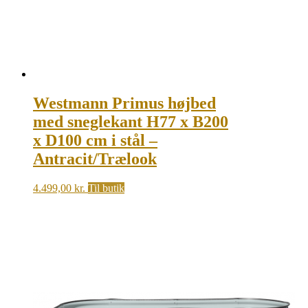
Westmann Primus højbed
med sneglekant H77 x B200
x D100 cm i stål –
Antracit/Trælook
4.499,00
kr.
Til butik