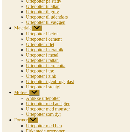
Urtepotter på stativ
Urtepotter til altan
Urtepotter til gulv
Urtepotter til udendørs
Urtepotter til væggen
Materiale
Vis
undermenu
Urtepotter i beton
Urtepotter i cement
Urtepotter i flet
Urtepotter i keramik
Urtepotter i metal
Urtepotter i rattan
Urtepotter i terracotta
Urtepotter i træ
Urtepotter i zink
Urtepotter i genbrugsplast
Urtepotter i stentøj
Motiver
Vis
undermenu
Antikke urtepotter
Urtepotter med ansigter
Urtepotter med mønster
Urtepotter som dyr
Former
Vis
undermenu
Urtepotter med ben
Firkantede urtepotter