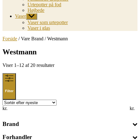
Urtepotter på fod
Højbede
Vaser
Vis
undermenu
Vaser som urtepotter
Vaser i glas
Forside
/ Vare Brand / Westmann
Westmann
Sorted
Viser 1–12 af 20 resultater
by
latest
Filter
kr.
kr.
Brand
Forhandler