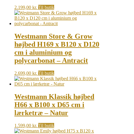
2.199,00
kr.
Til butik
Westmann Store & Grow
højbed H169 x B120 x D120
cm i aluminium og
polycarbonat – Antracit
2.699,00
kr.
Til butik
Westmann Klassik højbed
H66 x B100 x D65 cm i
lærketræ – Natur
1.599,00
kr.
Til butik