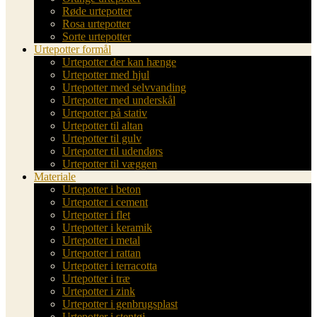
Røde urtepotter
Rosa urtepotter
Sorte urtepotter
Urtepotter formål
Urtepotter der kan hænge
Urtepotter med hjul
Urtepotter med selvvanding
Urtepotter med underskål
Urtepotter på stativ
Urtepotter til altan
Urtepotter til gulv
Urtepotter til udendørs
Urtepotter til væggen
Materiale
Urtepotter i beton
Urtepotter i cement
Urtepotter i flet
Urtepotter i keramik
Urtepotter i metal
Urtepotter i rattan
Urtepotter i terracotta
Urtepotter i træ
Urtepotter i zink
Urtepotter i genbrugsplast
Urtepotter i stentøj