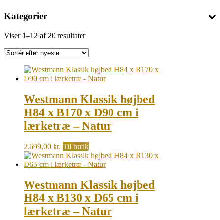
Kategorier
Sorted
Viser 1–12 af 20 resultater
by
latest
Westmann Klassik højbed
H84 x B170 x D90 cm i
lærketræ – Natur
2.699,00
kr.
Til butik
Westmann Klassik højbed
H84 x B130 x D65 cm i
lærketræ – Natur