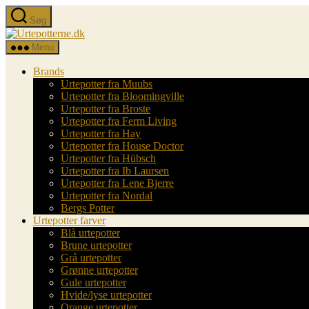
Spring
Søg
til
Urtepotterne.dk
indholdet
Menu
Brands
Urtepotter fra Muubs
Urtepotter fra Bloomingville
Urtepotter fra Broste
Urtepotter fra Ferm Living
Urtepotter fra Hay
Urtepotter fra House Doctor
Urtepotter fra Hübsch
Urtepotter fra Ib Laursen
Urtepotter fra Lene Bjerre
Urtepotter fra Nordal
Bergs Potter
Urtepotter farver
Blå urtepotter
Brune urtepotter
Grå urtepotter
Grønne urtepotter
Gule urtepotter
Hvide/lyse urtepotter
Orange urtepotter