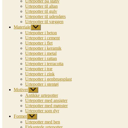
Urtepotter på stativ
Urtepotter til altan
Urtepotter til gulv
Urtepotter til udendørs
Urtepotter til væggen
Materiale
Vis
undermenu
Urtepotter i beton
Urtepotter i cement
Urtepotter i flet
Urtepotter i keramik
Urtepotter i metal
Urtepotter i rattan
Urtepotter i terracotta
Urtepotter i træ
Urtepotter i zink
Urtepotter i genbrugsplast
Urtepotter i stentøj
Motiver
Vis
undermenu
Antikke urtepotter
Urtepotter med ansigter
Urtepotter med mønster
Urtepotter som dyr
Former
Vis
undermenu
Urtepotter med ben
Firkantede urtepotter