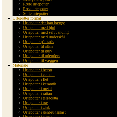
Røde urtepotter
Rosa urtepotter
Sorte urtepotter
Urtepotter formål
Urtepotter der kan hænge
Urtepotter med hjul
Urtepotter med selvvanding
Urtepotter med underskål
Urtepotter på stativ
Urtepotter til altan
Urtepotter til gulv
Urtepotter til udendørs
Urtepotter til væggen
Materiale
Urtepotter i beton
Urtepotter i cement
Urtepotter i flet
Urtepotter i keramik
Urtepotter i metal
Urtepotter i rattan
Urtepotter i terracotta
Urtepotter i træ
Urtepotter i zink
Urtepotter i genbrugsplast
Urtepotter i stentøj