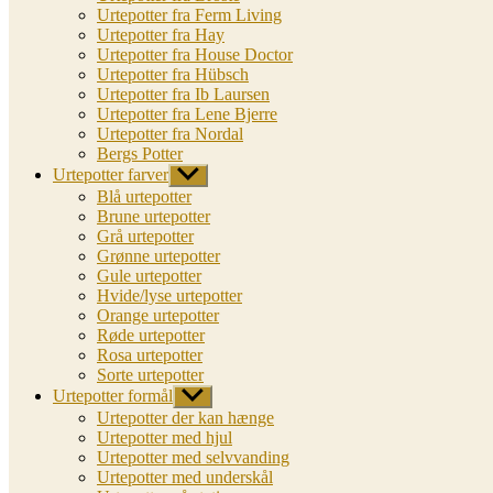
Urtepotter fra Ferm Living
Urtepotter fra Hay
Urtepotter fra House Doctor
Urtepotter fra Hübsch
Urtepotter fra Ib Laursen
Urtepotter fra Lene Bjerre
Urtepotter fra Nordal
Bergs Potter
Urtepotter farver
Vis
undermenu
Blå urtepotter
Brune urtepotter
Grå urtepotter
Grønne urtepotter
Gule urtepotter
Hvide/lyse urtepotter
Orange urtepotter
Røde urtepotter
Rosa urtepotter
Sorte urtepotter
Urtepotter formål
Vis
undermenu
Urtepotter der kan hænge
Urtepotter med hjul
Urtepotter med selvvanding
Urtepotter med underskål