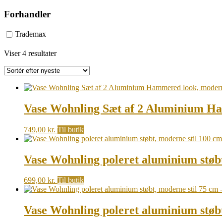
Forhandler
Trademax
Sorted
Viser 4 resultater
by
latest
Vase Wohnling Sæt af 2 Aluminium Ham
749,00
kr.
Til butik
Vase Wohnling poleret aluminium støbt
699,00
kr.
Til butik
Vase Wohnling poleret aluminium støbt