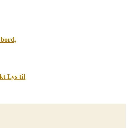
 bord,
t Lys til