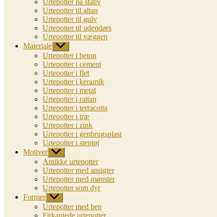
Urtepotter på stativ
Urtepotter til altan
Urtepotter til gulv
Urtepotter til udendørs
Urtepotter til væggen
Materiale
Vis
undermenu
Urtepotter i beton
Urtepotter i cement
Urtepotter i flet
Urtepotter i keramik
Urtepotter i metal
Urtepotter i rattan
Urtepotter i terracotta
Urtepotter i træ
Urtepotter i zink
Urtepotter i genbrugsplast
Urtepotter i stentøj
Motiver
Vis
undermenu
Antikke urtepotter
Urtepotter med ansigter
Urtepotter med mønster
Urtepotter som dyr
Former
Vis
undermenu
Urtepotter med ben
Firkantede urtepotter