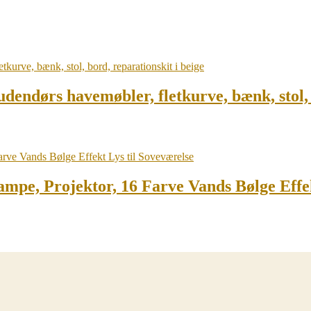
f udendørs havemøbler, fletkurve, bænk, stol,
e, Projektor, 16 Farve Vands Bølge Effek