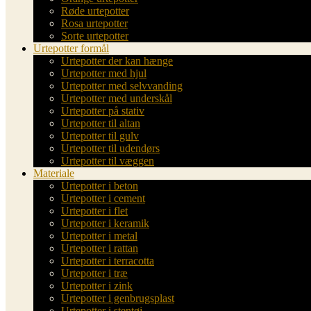
Røde urtepotter
Rosa urtepotter
Sorte urtepotter
Urtepotter formål
Urtepotter der kan hænge
Urtepotter med hjul
Urtepotter med selvvanding
Urtepotter med underskål
Urtepotter på stativ
Urtepotter til altan
Urtepotter til gulv
Urtepotter til udendørs
Urtepotter til væggen
Materiale
Urtepotter i beton
Urtepotter i cement
Urtepotter i flet
Urtepotter i keramik
Urtepotter i metal
Urtepotter i rattan
Urtepotter i terracotta
Urtepotter i træ
Urtepotter i zink
Urtepotter i genbrugsplast
Urtepotter i stentøj