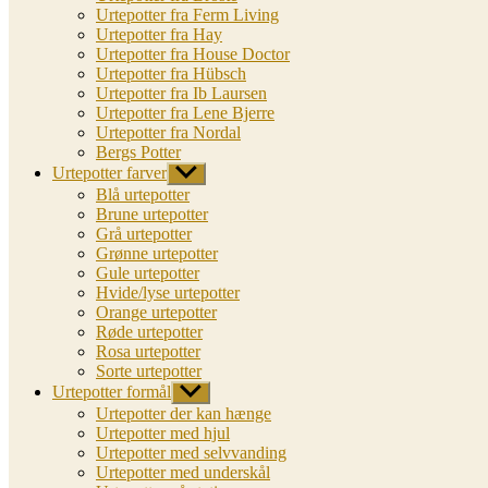
Urtepotter fra Ferm Living
Urtepotter fra Hay
Urtepotter fra House Doctor
Urtepotter fra Hübsch
Urtepotter fra Ib Laursen
Urtepotter fra Lene Bjerre
Urtepotter fra Nordal
Bergs Potter
Urtepotter farver
Vis
undermenu
Blå urtepotter
Brune urtepotter
Grå urtepotter
Grønne urtepotter
Gule urtepotter
Hvide/lyse urtepotter
Orange urtepotter
Røde urtepotter
Rosa urtepotter
Sorte urtepotter
Urtepotter formål
Vis
undermenu
Urtepotter der kan hænge
Urtepotter med hjul
Urtepotter med selvvanding
Urtepotter med underskål