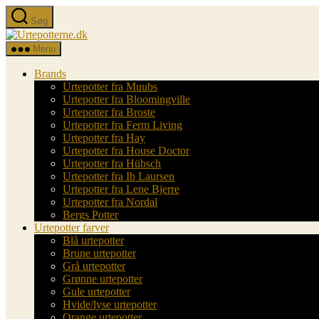
Spring
Søg
til
Urtepotterne.dk
indholdet
Menu
Brands
Urtepotter fra Muubs
Urtepotter fra Bloomingville
Urtepotter fra Broste
Urtepotter fra Ferm Living
Urtepotter fra Hay
Urtepotter fra House Doctor
Urtepotter fra Hübsch
Urtepotter fra Ib Laursen
Urtepotter fra Lene Bjerre
Urtepotter fra Nordal
Bergs Potter
Urtepotter farver
Blå urtepotter
Brune urtepotter
Grå urtepotter
Grønne urtepotter
Gule urtepotter
Hvide/lyse urtepotter
Orange urtepotter