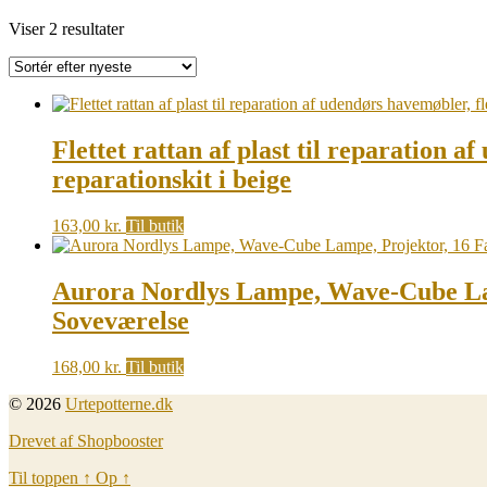
Sorted
Viser 2 resultater
by
latest
Flettet rattan af plast til reparation a
reparationskit i beige
163,00
kr.
Til butik
Aurora Nordlys Lampe, Wave-Cube Lamp
Soveværelse
168,00
kr.
Til butik
© 2026
Urtepotterne.dk
Drevet af Shopbooster
Til toppen
↑
Op
↑