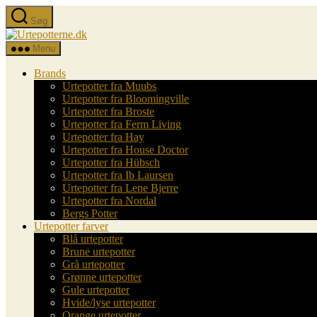
Spring
Søg
til
Urtepotterne.dk
indholdet
Menu
Brands
Urtepotter fra Muubs
Urtepotter fra Bloomingville
Urtepotter fra Broste
Urtepotter fra Ferm Living
Urtepotter fra Hay
Urtepotter fra House Doctor
Urtepotter fra Hübsch
Urtepotter fra Ib Laursen
Urtepotter fra Lene Bjerre
Urtepotter fra Nordal
Bergs Potter
Urtepotter farver
Blå urtepotter
Brune urtepotter
Grå urtepotter
Grønne urtepotter
Gule urtepotter
Hvide/lyse urtepotter
Orange urtepotter