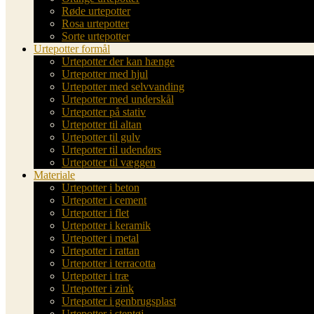
Røde urtepotter
Rosa urtepotter
Sorte urtepotter
Urtepotter formål
Urtepotter der kan hænge
Urtepotter med hjul
Urtepotter med selvvanding
Urtepotter med underskål
Urtepotter på stativ
Urtepotter til altan
Urtepotter til gulv
Urtepotter til udendørs
Urtepotter til væggen
Materiale
Urtepotter i beton
Urtepotter i cement
Urtepotter i flet
Urtepotter i keramik
Urtepotter i metal
Urtepotter i rattan
Urtepotter i terracotta
Urtepotter i træ
Urtepotter i zink
Urtepotter i genbrugsplast
Urtepotter i stentøj