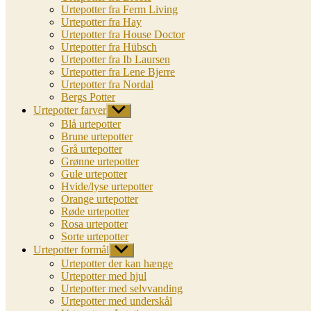
Urtepotter fra Ferm Living
Urtepotter fra Hay
Urtepotter fra House Doctor
Urtepotter fra Hübsch
Urtepotter fra Ib Laursen
Urtepotter fra Lene Bjerre
Urtepotter fra Nordal
Bergs Potter
Urtepotter farver
Vis
undermenu
Blå urtepotter
Brune urtepotter
Grå urtepotter
Grønne urtepotter
Gule urtepotter
Hvide/lyse urtepotter
Orange urtepotter
Røde urtepotter
Rosa urtepotter
Sorte urtepotter
Urtepotter formål
Vis
undermenu
Urtepotter der kan hænge
Urtepotter med hjul
Urtepotter med selvvanding
Urtepotter med underskål