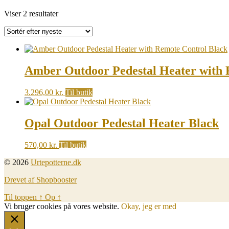
Sorted
Viser 2 resultater
by
latest
Amber Outdoor Pedestal Heater with 
3.296,00
kr.
Til butik
Opal Outdoor Pedestal Heater Black
570,00
kr.
Til butik
© 2026
Urtepotterne.dk
Drevet af Shopbooster
Til toppen
↑
Op
↑
Vi bruger cookies på vores website.
Okay, jeg er med