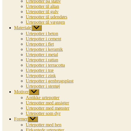
Urtepotter på stativ
Urtepotter til altan
Urtepotter til gulv
Urtepotter til udendørs
Urtepotter til væggen
Materiale
Vis
undermenu
Urtepotter i beton
Urtepotter i cement
Urtepotter i flet
Urtepotter i keramik
Urtepotter i metal
Urtepotter i rattan
Urtepotter i terracotta
Urtepotter i træ
Urtepotter i zink
Urtepotter i genbrugsplast
Urtepotter i stentøj
Motiver
Vis
undermenu
Antikke urtepotter
Urtepotter med ansigter
Urtepotter med mønster
Urtepotter som dyr
Former
Vis
undermenu
Urtepotter med ben
Firkantede urtepotter