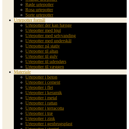
Røde urtepotter
Rosa urtepotter
Sorte urtepotter
Urtepotter formål
Urtepotter der kan hænge
Urtepotter med hjul
Urtepotter med selvvanding
Urtepotter med underskål
Urtepotter på stativ
Urtepotter til altan
Urtepotter til gulv
Urtepotter til udendørs
Urtepotter til væggen
Materiale
Urtepotter i beton
Urtepotter i cement
Urtepotter i flet
Urtepotter i keramik
Urtepotter i metal
Urtepotter i rattan
Urtepotter i terracotta
Urtepotter i træ
Urtepotter i zink
Urtepotter i genbrugsplast
Urtepotter i stentøj