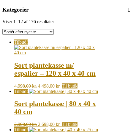
Kategorier
Sorted
Viser 1–12 af 176 resultater
by
latest
Tilbud!
Sort plantekasse m/
espalier – 120 x 40 x 40 cm
Original
Current
4.998,00
kr.
4.498,00
kr.
Til butik
price
price
Tilbud!
was:
is:
4.998,00 kr..
4.498,00 kr..
Sort plantekasse | 80 x 40 x
40 cm
Original
Current
2.998,00
kr.
2.698,00
kr.
Til butik
price
price
Tilbud!