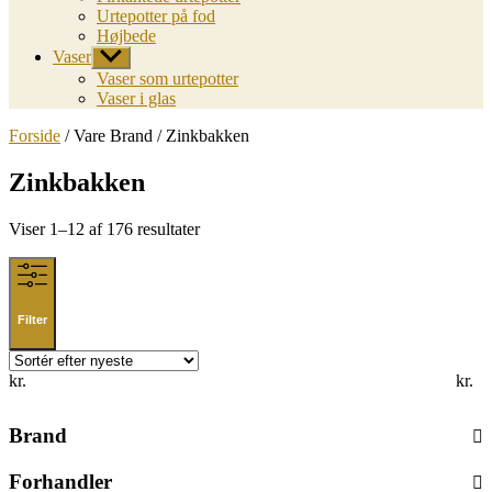
Urtepotter på fod
Højbede
Vaser
Vis
undermenu
Vaser som urtepotter
Vaser i glas
Forside
/ Vare Brand / Zinkbakken
Zinkbakken
Sorted
Viser 1–12 af 176 resultater
by
latest
Filter
kr.
kr.
Brand
Forhandler