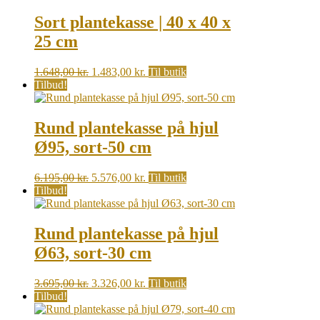
was:
is:
2.998,00 kr..
2.698,00 kr..
Sort plantekasse | 40 x 40 x
25 cm
Original
Current
1.648,00
kr.
1.483,00
kr.
Til butik
price
price
Tilbud!
was:
is:
1.648,00 kr..
1.483,00 kr..
Rund plantekasse på hjul
Ø95, sort-50 cm
Original
Current
6.195,00
kr.
5.576,00
kr.
Til butik
price
price
Tilbud!
was:
is:
6.195,00 kr..
5.576,00 kr..
Rund plantekasse på hjul
Ø63, sort-30 cm
Original
Current
3.695,00
kr.
3.326,00
kr.
Til butik
price
price
Tilbud!
was:
is: