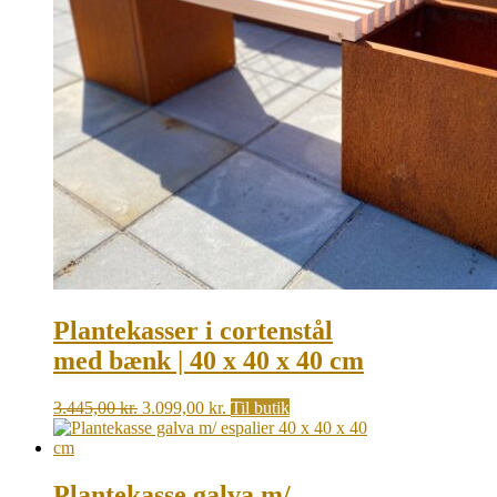
Plantekasser i cortenstål
med bænk | 40 x 40 x 40 cm
Original
Current
3.445,00
kr.
3.099,00
kr.
Til butik
price
price
was:
is:
3.445,00 kr..
3.099,00 kr..
Plantekasse galva m/