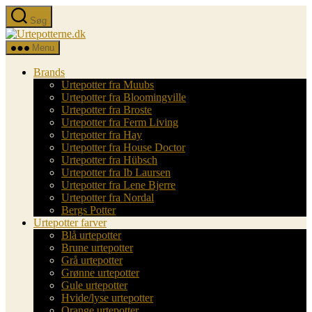
Spring
Søg
til
Urtepotterne.dk
indholdet
Menu
Brands
Urtepotter fra Muubs
Urtepotter fra Bloomingville
Urtepotter fra Broste
Urtepotter fra Ferm Living
Urtepotter fra Hay
Urtepotter fra House Doctor
Urtepotter fra Hübsch
Urtepotter fra Ib Laursen
Urtepotter fra Lene Bjerre
Urtepotter fra Nordal
Bergs Potter
Urtepotter farver
Blå urtepotter
Brune urtepotter
Grå urtepotter
Grønne urtepotter
Gule urtepotter
Hvide/lyse urtepotter
Orange urtepotter