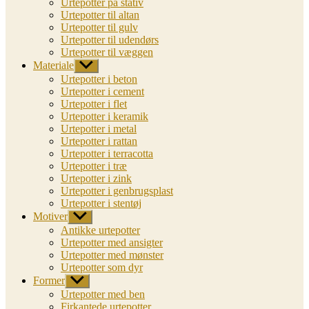
Urtepotter på stativ
Urtepotter til altan
Urtepotter til gulv
Urtepotter til udendørs
Urtepotter til væggen
Materiale
Vis
undermenu
Urtepotter i beton
Urtepotter i cement
Urtepotter i flet
Urtepotter i keramik
Urtepotter i metal
Urtepotter i rattan
Urtepotter i terracotta
Urtepotter i træ
Urtepotter i zink
Urtepotter i genbrugsplast
Urtepotter i stentøj
Motiver
Vis
undermenu
Antikke urtepotter
Urtepotter med ansigter
Urtepotter med mønster
Urtepotter som dyr
Former
Vis
undermenu
Urtepotter med ben
Firkantede urtepotter