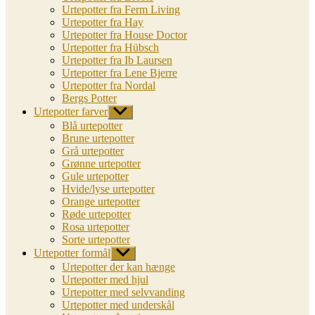
Urtepotter fra Ferm Living
Urtepotter fra Hay
Urtepotter fra House Doctor
Urtepotter fra Hübsch
Urtepotter fra Ib Laursen
Urtepotter fra Lene Bjerre
Urtepotter fra Nordal
Bergs Potter
Urtepotter farver
Vis
undermenu
Blå urtepotter
Brune urtepotter
Grå urtepotter
Grønne urtepotter
Gule urtepotter
Hvide/lyse urtepotter
Orange urtepotter
Røde urtepotter
Rosa urtepotter
Sorte urtepotter
Urtepotter formål
Vis
undermenu
Urtepotter der kan hænge
Urtepotter med hjul
Urtepotter med selvvanding
Urtepotter med underskål