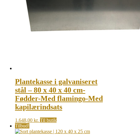
Plantekasse i galvaniseret
stål – 80 x 40 x 40 cm-
Fødder-Med flamingo-Med
kapilærindsats
1.648,00
kr.
Til butik
Tilbud!