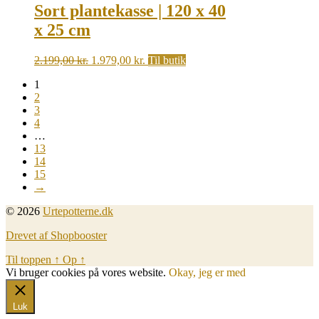
Sort plantekasse | 120 x 40
x 25 cm
Original
Current
2.199,00
kr.
1.979,00
kr.
Til butik
price
price
1
was:
is:
2
2.199,00 kr..
1.979,00 kr..
3
4
…
13
14
15
→
© 2026
Urtepotterne.dk
Drevet af Shopbooster
Til toppen
↑
Op
↑
Vi bruger cookies på vores website.
Okay, jeg er med
Luk