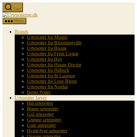
Spring
Søg
til
Urtepotterne.dk
indholdet
Menu
Brands
Urtepotter fra Muubs
Urtepotter fra Bloomingville
Urtepotter fra Broste
Urtepotter fra Ferm Living
Urtepotter fra Hay
Urtepotter fra House Doctor
Urtepotter fra Hübsch
Urtepotter fra Ib Laursen
Urtepotter fra Lene Bjerre
Urtepotter fra Nordal
Bergs Potter
Urtepotter farver
Blå urtepotter
Brune urtepotter
Grå urtepotter
Grønne urtepotter
Gule urtepotter
Hvide/lyse urtepotter
Orange urtepotter