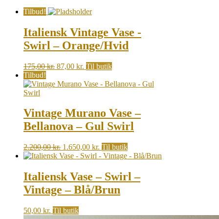
Tilbud!
Italiensk Vintage Vase -
Swirl – Orange/Hvid
Original
Current
175,00
kr.
87,00
kr.
Til butik
price
price
Tilbud!
was:
is:
175,00 kr..
87,00 kr..
Vintage Murano Vase –
Bellanova – Gul Swirl
Original
Current
2.200,00
kr.
1.650,00
kr.
Til butik
price
price
was:
is:
2.200,00 kr..
1.650,00 kr..
Italiensk Vase – Swirl –
Vintage – Blå/Brun
50,00
kr.
Til butik