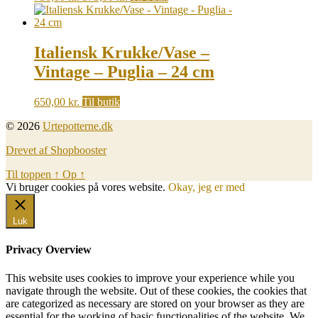
price
price
was:
is:
750,00 kr..
375,00 kr..
Italiensk Krukke/Vase –
Vintage – Puglia – 24 cm
650,00
kr.
Til butik
© 2026
Urtepotterne.dk
Drevet af Shopbooster
Til toppen
↑
Op
↑
Vi bruger cookies på vores website.
Okay, jeg er med
Luk
Privacy Overview
This website uses cookies to improve your experience while you
navigate through the website. Out of these cookies, the cookies that
are categorized as necessary are stored on your browser as they are
essential for the working of basic functionalities of the website. We