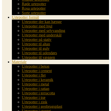
Røde urtepotter
Rosa urtepotter
Sorte urtepotter
Urtepotter formål
Urtepotter der kan hænge
Urtepotter med hjul
Urtepotter med selvvanding
Urtepotter med underskål
Urtepotter på stativ
Urtepotter til altan
Urtepotter til gulv
Urtepotter til udendørs
Urtepotter til væggen
Materiale
Urtepotter i beton
Urtepotter i cement
Urtepotter i flet
Urtepotter i keramik
Urtepotter i metal
Urtepotter i rattan
Urtepotter i terracotta
Urtepotter i træ
Urtepotter i zink
Urtepotter i genbrugsplast
Urtepotter i stentøj