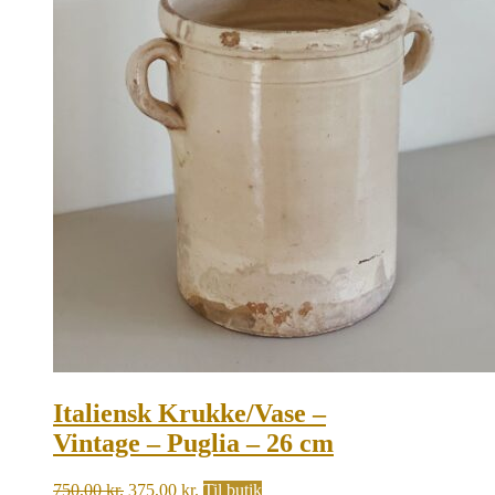
Italiensk Krukke/Vase –
Vintage – Puglia – 26 cm
Original
Current
750,00
kr.
375,00
kr.
Til butik