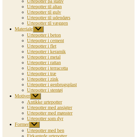
Urtepotter på stativ
Urtepotter til altan
Urtepotter til gulv
Urtepotter til udendørs
Urtepotter til væggen
Materiale
Vis
undermenu
Urtepotter i beton
Urtepotter i cement
Urtepotter i flet
Urtepotter i keramik
Urtepotter i metal
Urtepotter i rattan
Urtepotter i terracotta
Urtepotter i træ
Urtepotter i zink
Urtepotter i genbrugsplast
Urtepotter i stentøj
Motiver
Vis
undermenu
Antikke urtepotter
Urtepotter med ansigter
Urtepotter med mønster
Urtepotter som dyr
Former
Vis
undermenu
Urtepotter med ben
Firkantede urtepotter