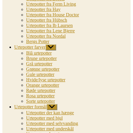
Urtepotter fra Ferm Living
Urtepotter fra Hay
Urtepotter fra House Doctor
Urtepotter fra Hübsch
Urtepotter fra Ib Laursen
Urtepotter fra Lene Bjerre
Urtepotter fra Nordal
Bergs Potter
Urtepotter farver
Vis
undermenu
Blå urtepotter
Brune urtepotter
Grå urtepotter
Grønne urtepotter
Gule urtepotter
Hvide/lyse urtepotter
Orange urtepotter
Røde urtepotter
Rosa urtepotter
Sorte urtepotter
Urtepotter formål
Vis
undermenu
Urtepotter der kan hænge
Urtepotter med hjul
Urtepotter med selvvanding
Urtepotter med underskål