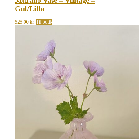
Murano Vase – Vintage –
Gul/Lilla
525,00
kr.
Til butik