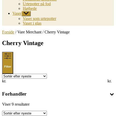
Urtepotter på fod
Højbede
Vaser
Vis
undermenu
Vaser som urtepotter
Vaser i glas
Forside
/ Vare Merchant / Cherry Vintage
Cherry Vintage
Filter
kr.
kr.
Forhandler
Sorted
Viser 9 resultater
by
latest