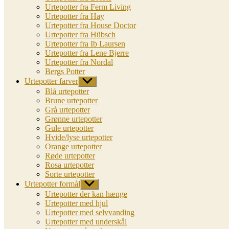
Urtepotter fra Ferm Living
Urtepotter fra Hay
Urtepotter fra House Doctor
Urtepotter fra Hübsch
Urtepotter fra Ib Laursen
Urtepotter fra Lene Bjerre
Urtepotter fra Nordal
Bergs Potter
Urtepotter farver
Vis
undermenu
Blå urtepotter
Brune urtepotter
Grå urtepotter
Grønne urtepotter
Gule urtepotter
Hvide/lyse urtepotter
Orange urtepotter
Røde urtepotter
Rosa urtepotter
Sorte urtepotter
Urtepotter formål
Vis
undermenu
Urtepotter der kan hænge
Urtepotter med hjul
Urtepotter med selvvanding
Urtepotter med underskål