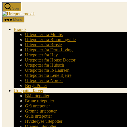
Spring
Søg
til
Urtepotterne.dk
indholdet
Menu
Brands
Urtepotter fra Muubs
Urtepotter fra Bloomingville
Urtepotter fra Broste
Urtepotter fra Ferm Living
Urtepotter fra Hay
Urtepotter fra House Doctor
Urtepotter fra Hübsch
Urtepotter fra Ib Laursen
Urtepotter fra Lene Bjerre
Urtepotter fra Nordal
Bergs Potter
Urtepotter farver
Blå urtepotter
Brune urtepotter
Grå urtepotter
Grønne urtepotter
Gule urtepotter
Hvide/lyse urtepotter
Orange urtepotter