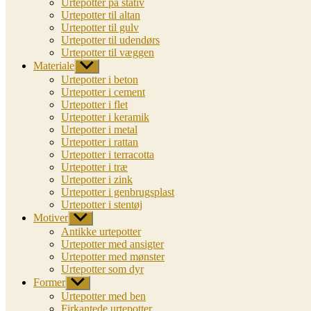
Urtepotter på stativ
Urtepotter til altan
Urtepotter til gulv
Urtepotter til udendørs
Urtepotter til væggen
Materiale
Vis
undermenu
Urtepotter i beton
Urtepotter i cement
Urtepotter i flet
Urtepotter i keramik
Urtepotter i metal
Urtepotter i rattan
Urtepotter i terracotta
Urtepotter i træ
Urtepotter i zink
Urtepotter i genbrugsplast
Urtepotter i stentøj
Motiver
Vis
undermenu
Antikke urtepotter
Urtepotter med ansigter
Urtepotter med mønster
Urtepotter som dyr
Former
Vis
undermenu
Urtepotter med ben
Firkantede urtepotter