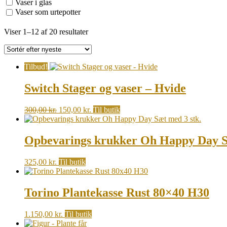
Vaser i glas
Vaser som urtepotter
Sorted
Viser 1–12 af 20 resultater
by
latest
Tilbud!
Switch Stager og vaser – Hvide
Original
Current
300,00
kr.
150,00
kr.
Til butik
price
price
was:
is:
300,00 kr..
150,00 kr..
Opbevarings krukker Oh Happy Day Sæ
325,00
kr.
Til butik
Torino Plantekasse Rust 80×40 H30
1.150,00
kr.
Til butik