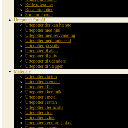
Røde urtepotter
Rosa urtepotter
Sorte urtepotter
Urtepotter formål
Urtepotter der kan hænge
Urtepotter med hjul
Urtepotter med selvvanding
Urtepotter med underskål
Urtepotter på stativ
Urtepotter til altan
Urtepotter til gulv
Urtepotter til udendørs
Urtepotter til væggen
Materiale
Urtepotter i beton
Urtepotter i cement
Urtepotter i flet
Urtepotter i keramik
Urtepotter i metal
Urtepotter i rattan
Urtepotter i terracotta
Urtepotter i træ
Urtepotter i zink
Urtepotter i genbrugsplast
Urtepotter i stentøj