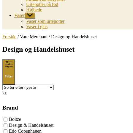
Urtepotter på fod
Højbede
Vaser
Vis
undermenu
Vaser som urtepotter
Vaser i glas
Forside
/ Vare Merchant / Design og Handelshuset
Design og Handelshuset
Filter
kr.
Brand
Boltze
Design & Handelshuset
Edo Copenhagen