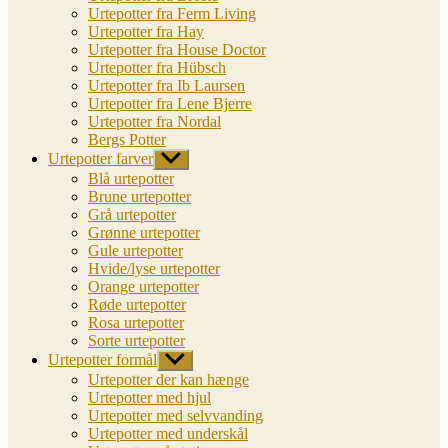
Urtepotter fra Ferm Living
Urtepotter fra Hay
Urtepotter fra House Doctor
Urtepotter fra Hübsch
Urtepotter fra Ib Laursen
Urtepotter fra Lene Bjerre
Urtepotter fra Nordal
Bergs Potter
Urtepotter farver
Vis
undermenu
Blå urtepotter
Brune urtepotter
Grå urtepotter
Grønne urtepotter
Gule urtepotter
Hvide/lyse urtepotter
Orange urtepotter
Røde urtepotter
Rosa urtepotter
Sorte urtepotter
Urtepotter formål
Vis
undermenu
Urtepotter der kan hænge
Urtepotter med hjul
Urtepotter med selvvanding
Urtepotter med underskål