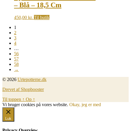
– Blå – 18,5 Cm
450,00
kr.
Til butik
1
2
3
4
…
56
57
58
→
© 2026
Urtepotterne.dk
Drevet af Shopbooster
Til toppen
↑
Op
↑
Vi bruger cookies på vores website.
Okay, jeg er med
Luk
Privacy Overview