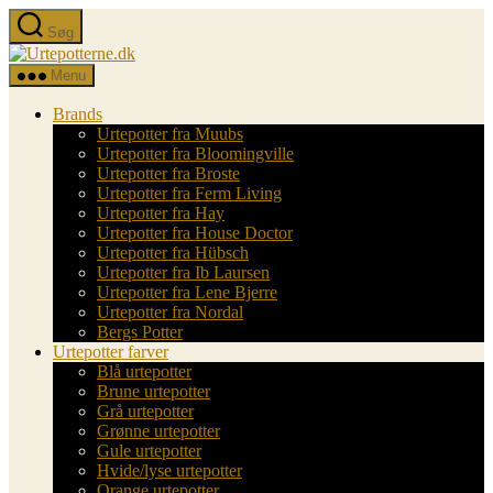
Spring
Søg
til
Urtepotterne.dk
indholdet
Menu
Brands
Urtepotter fra Muubs
Urtepotter fra Bloomingville
Urtepotter fra Broste
Urtepotter fra Ferm Living
Urtepotter fra Hay
Urtepotter fra House Doctor
Urtepotter fra Hübsch
Urtepotter fra Ib Laursen
Urtepotter fra Lene Bjerre
Urtepotter fra Nordal
Bergs Potter
Urtepotter farver
Blå urtepotter
Brune urtepotter
Grå urtepotter
Grønne urtepotter
Gule urtepotter
Hvide/lyse urtepotter
Orange urtepotter