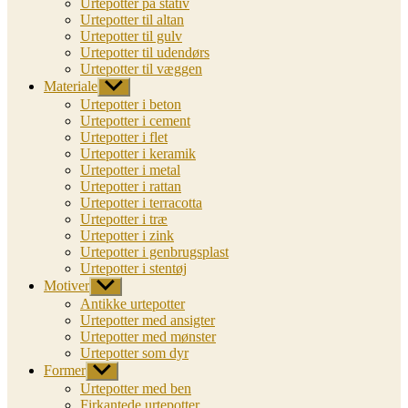
Urtepotter på stativ
Urtepotter til altan
Urtepotter til gulv
Urtepotter til udendørs
Urtepotter til væggen
Materiale
Vis
undermenu
Urtepotter i beton
Urtepotter i cement
Urtepotter i flet
Urtepotter i keramik
Urtepotter i metal
Urtepotter i rattan
Urtepotter i terracotta
Urtepotter i træ
Urtepotter i zink
Urtepotter i genbrugsplast
Urtepotter i stentøj
Motiver
Vis
undermenu
Antikke urtepotter
Urtepotter med ansigter
Urtepotter med mønster
Urtepotter som dyr
Former
Vis
undermenu
Urtepotter med ben
Firkantede urtepotter