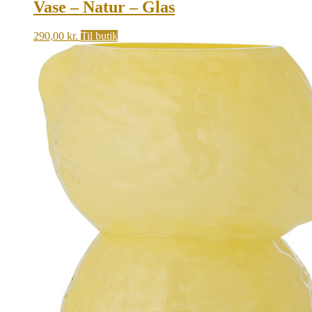
Vase – Natur – Glas
290,00
kr.
Til butik