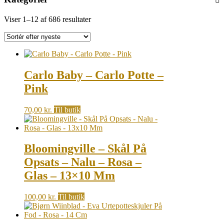
Sorted
Viser 1–12 af 686 resultater
by
latest
Carlo Baby – Carlo Potte –
Pink
70,00
kr.
Til butik
Bloomingville – Skål På
Opsats – Nalu – Rosa –
Glas – 13×10 Mm
100,00
kr.
Til butik