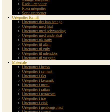
Røde urtepotter
Rosa urtepotter
Sorte urtepotter
Urtepotter formål
Urtepotter der kan hænge
Urtepotter med hjul
Urtepotter med selvvanding
Urtepotter med underskål
Urtepotter på stativ
Urtepotter til altan
Urtepotter til gulv
Urtepotter til udendørs
Urtepotter til væggen
Materiale
Urtepotter i beton
Urtepotter i cement
Urtepotter i flet
Urtepotter i keramik
Urtepotter i metal
Urtepotter i rattan
Urtepotter i terracotta
Urtepotter i træ
Urtepotter i zink
Urtepotter i genbrugsplast
Urtepotter i stentøj