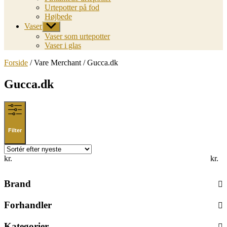
Urtepotter på fod
Højbede
Vaser
Vis
undermenu
Vaser som urtepotter
Vaser i glas
Forside
/ Vare Merchant / Gucca.dk
Gucca.dk
Filter
kr.
kr.
Brand
Forhandler
Kategorier