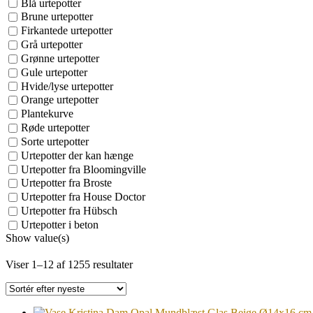
Blå urtepotter
Brune urtepotter
Firkantede urtepotter
Grå urtepotter
Grønne urtepotter
Gule urtepotter
Hvide/lyse urtepotter
Orange urtepotter
Plantekurve
Røde urtepotter
Sorte urtepotter
Urtepotter der kan hænge
Urtepotter fra Bloomingville
Urtepotter fra Broste
Urtepotter fra House Doctor
Urtepotter fra Hübsch
Urtepotter i beton
Show value(s)
Sorted
Viser 1–12 af 1255 resultater
by
latest