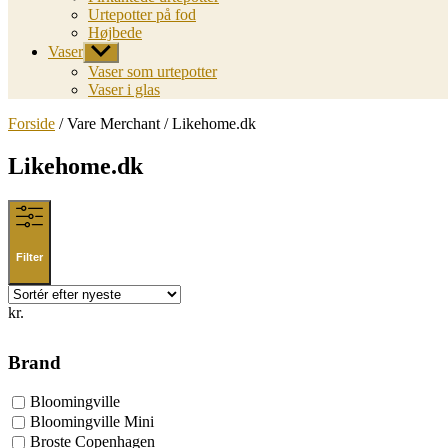
Urtepotter på fod
Højbede
Vaser
Vis
undermenu
Vaser som urtepotter
Vaser i glas
Forside
/ Vare Merchant / Likehome.dk
Likehome.dk
Filter
kr.
Brand
Bloomingville
Bloomingville Mini
Broste Copenhagen