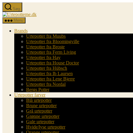
Spring
Søg
til
Urtepotterne.dk
indholdet
Menu
Brands
Urtepotter fra Muubs
Urtepotter fra Bloomingville
Urtepotter fra Broste
Urtepotter fra Ferm Living
Urtepotter fra Hay
Urtepotter fra House Doctor
Urtepotter fra Hübsch
Urtepotter fra Ib Laursen
Urtepotter fra Lene Bjerre
Urtepotter fra Nordal
Bergs Potter
Urtepotter farver
Blå urtepotter
Brune urtepotter
Grå urtepotter
Grønne urtepotter
Gule urtepotter
Hvide/lyse urtepotter
Orange urtepotter