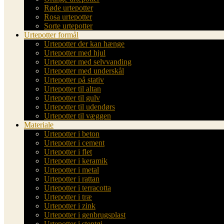
Røde urtepotter
Rosa urtepotter
Sorte urtepotter
Urtepotter formål
Urtepotter der kan hænge
Urtepotter med hjul
Urtepotter med selvvanding
Urtepotter med underskål
Urtepotter på stativ
Urtepotter til altan
Urtepotter til gulv
Urtepotter til udendørs
Urtepotter til væggen
Materiale
Urtepotter i beton
Urtepotter i cement
Urtepotter i flet
Urtepotter i keramik
Urtepotter i metal
Urtepotter i rattan
Urtepotter i terracotta
Urtepotter i træ
Urtepotter i zink
Urtepotter i genbrugsplast
Urtepotter i stentøj