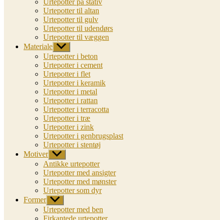
Urtepotter på stativ
Urtepotter til altan
Urtepotter til gulv
Urtepotter til udendørs
Urtepotter til væggen
Materiale
Vis
undermenu
Urtepotter i beton
Urtepotter i cement
Urtepotter i flet
Urtepotter i keramik
Urtepotter i metal
Urtepotter i rattan
Urtepotter i terracotta
Urtepotter i træ
Urtepotter i zink
Urtepotter i genbrugsplast
Urtepotter i stentøj
Motiver
Vis
undermenu
Antikke urtepotter
Urtepotter med ansigter
Urtepotter med mønster
Urtepotter som dyr
Former
Vis
undermenu
Urtepotter med ben
Firkantede urtepotter