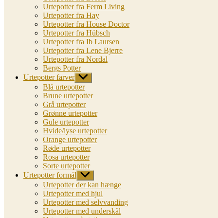
Urtepotter fra Ferm Living
Urtepotter fra Hay
Urtepotter fra House Doctor
Urtepotter fra Hübsch
Urtepotter fra Ib Laursen
Urtepotter fra Lene Bjerre
Urtepotter fra Nordal
Bergs Potter
Urtepotter farver
Vis
undermenu
Blå urtepotter
Brune urtepotter
Grå urtepotter
Grønne urtepotter
Gule urtepotter
Hvide/lyse urtepotter
Orange urtepotter
Røde urtepotter
Rosa urtepotter
Sorte urtepotter
Urtepotter formål
Vis
undermenu
Urtepotter der kan hænge
Urtepotter med hjul
Urtepotter med selvvanding
Urtepotter med underskål