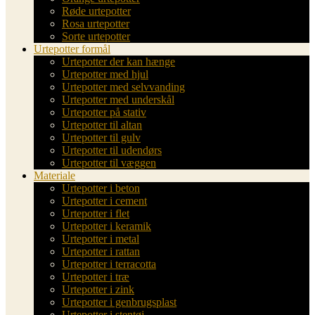
Røde urtepotter
Rosa urtepotter
Sorte urtepotter
Urtepotter formål
Urtepotter der kan hænge
Urtepotter med hjul
Urtepotter med selvvanding
Urtepotter med underskål
Urtepotter på stativ
Urtepotter til altan
Urtepotter til gulv
Urtepotter til udendørs
Urtepotter til væggen
Materiale
Urtepotter i beton
Urtepotter i cement
Urtepotter i flet
Urtepotter i keramik
Urtepotter i metal
Urtepotter i rattan
Urtepotter i terracotta
Urtepotter i træ
Urtepotter i zink
Urtepotter i genbrugsplast
Urtepotter i stentøj