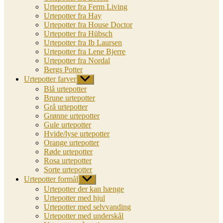
Urtepotter fra Ferm Living
Urtepotter fra Hay
Urtepotter fra House Doctor
Urtepotter fra Hübsch
Urtepotter fra Ib Laursen
Urtepotter fra Lene Bjerre
Urtepotter fra Nordal
Bergs Potter
Urtepotter farver
Vis
undermenu
Blå urtepotter
Brune urtepotter
Grå urtepotter
Grønne urtepotter
Gule urtepotter
Hvide/lyse urtepotter
Orange urtepotter
Røde urtepotter
Rosa urtepotter
Sorte urtepotter
Urtepotter formål
Vis
undermenu
Urtepotter der kan hænge
Urtepotter med hjul
Urtepotter med selvvanding
Urtepotter med underskål