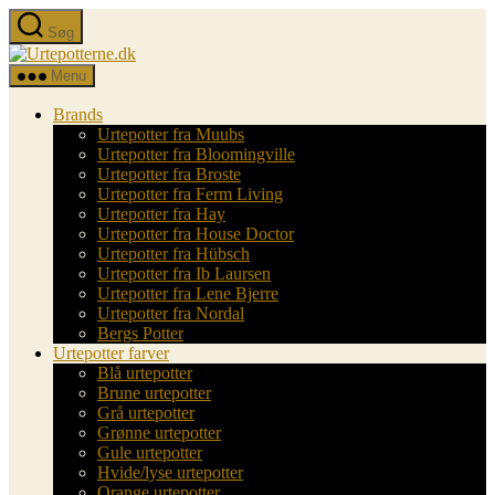
Spring
Søg
til
Urtepotterne.dk
indholdet
Menu
Brands
Urtepotter fra Muubs
Urtepotter fra Bloomingville
Urtepotter fra Broste
Urtepotter fra Ferm Living
Urtepotter fra Hay
Urtepotter fra House Doctor
Urtepotter fra Hübsch
Urtepotter fra Ib Laursen
Urtepotter fra Lene Bjerre
Urtepotter fra Nordal
Bergs Potter
Urtepotter farver
Blå urtepotter
Brune urtepotter
Grå urtepotter
Grønne urtepotter
Gule urtepotter
Hvide/lyse urtepotter
Orange urtepotter