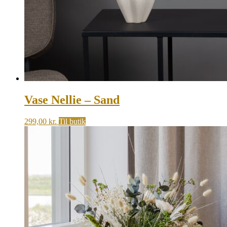
Vase Nellie – Sand
299,00
kr.
Til butik