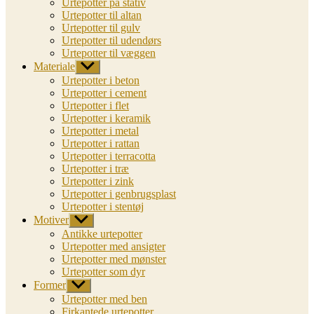
Urtepotter på stativ
Urtepotter til altan
Urtepotter til gulv
Urtepotter til udendørs
Urtepotter til væggen
Materiale
Vis
undermenu
Urtepotter i beton
Urtepotter i cement
Urtepotter i flet
Urtepotter i keramik
Urtepotter i metal
Urtepotter i rattan
Urtepotter i terracotta
Urtepotter i træ
Urtepotter i zink
Urtepotter i genbrugsplast
Urtepotter i stentøj
Motiver
Vis
undermenu
Antikke urtepotter
Urtepotter med ansigter
Urtepotter med mønster
Urtepotter som dyr
Former
Vis
undermenu
Urtepotter med ben
Firkantede urtepotter