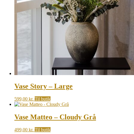
Vase Story – Large
599,00
kr.
Til butik
Vase Matteo – Cloudy Grå
499,00
kr.
Til butik