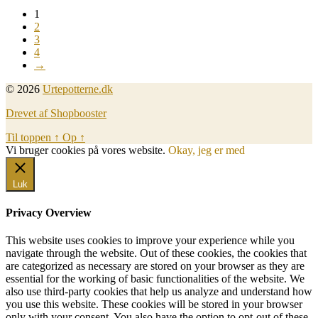
1
2
3
4
→
© 2026
Urtepotterne.dk
Drevet af Shopbooster
Til toppen
↑
Op
↑
Vi bruger cookies på vores website.
Okay, jeg er med
Luk
Privacy Overview
This website uses cookies to improve your experience while you
navigate through the website. Out of these cookies, the cookies that
are categorized as necessary are stored on your browser as they are
essential for the working of basic functionalities of the website. We
also use third-party cookies that help us analyze and understand how
you use this website. These cookies will be stored in your browser
only with your consent. You also have the option to opt-out of these