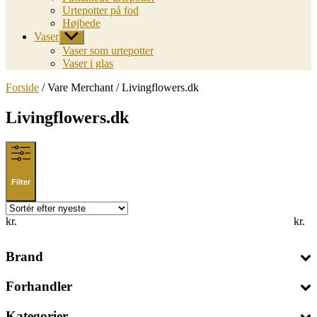
Urtepotter på fod
Højbede
Vaser
Vis
undermenu
Vaser som urtepotter
Vaser i glas
Forside
/ Vare Merchant / Livingflowers.dk
Livingflowers.dk
Filter
kr.
kr.
Brand
Forhandler
Kategorier