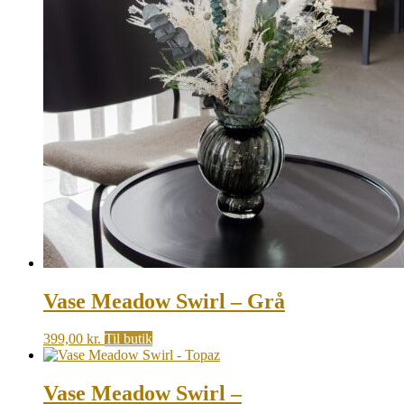
Vase Meadow Swirl – Grå
399,00
kr.
Til butik
Vase Meadow Swirl –